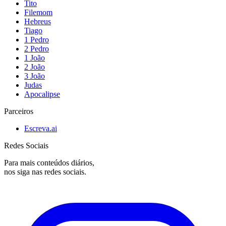
Tito
Filemom
Hebreus
Tiago
1 Pedro
2 Pedro
1 João
2 João
3 João
Judas
Apocalipse
Parceiros
Escreva.ai
Redes Sociais
Para mais conteúdos diários,
nos siga nas redes sociais.