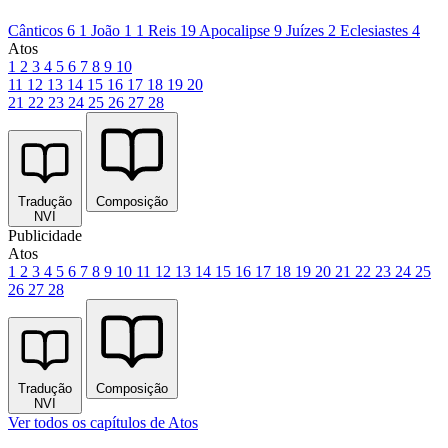
Cânticos 6
1 João 1
1 Reis 19
Apocalipse 9
Juízes 2
Eclesiastes 4
Atos
1
2
3
4
5
6
7
8
9
10
11
12
13
14
15
16
17
18
19
20
21
22
23
24
25
26
27
28
Tradução
Composição
NVI
Publicidade
Atos
1
2
3
4
5
6
7
8
9
10
11
12
13
14
15
16
17
18
19
20
21
22
23
24
25
26
27
28
Tradução
Composição
NVI
Ver todos os capítulos de Atos