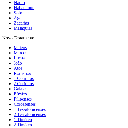
Naum
Habacuque
Sofonias
Ageu
Zacarias
Malaquias
Novo Testamento
Mateus
Marcos
Lucas
João
Atos
Romanos
1 Coríntios
2 Coríntios
Gálatas
Efésios
Filipenses
Colossenses
1 Tessalonicenses
2 Tessalonicenses
1 Timóteo
2 Timóteo