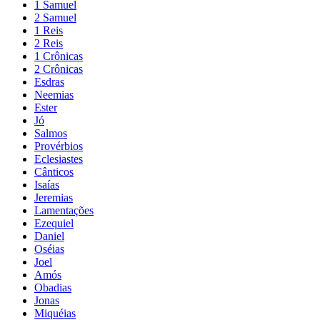
1 Samuel
2 Samuel
1 Reis
2 Reis
1 Crônicas
2 Crônicas
Esdras
Neemias
Ester
Jó
Salmos
Provérbios
Eclesiastes
Cânticos
Isaías
Jeremias
Lamentações
Ezequiel
Daniel
Oséias
Joel
Amós
Obadias
Jonas
Miquéias