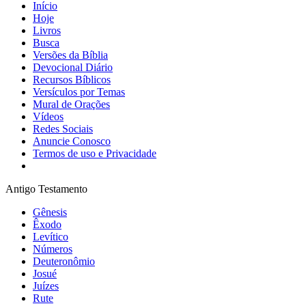
Início
Hoje
Livros
Busca
Versões da Bíblia
Devocional Diário
Recursos Bíblicos
Versículos por Temas
Mural de Orações
Vídeos
Redes Sociais
Anuncie Conosco
Termos de uso e Privacidade
Antigo Testamento
Gênesis
Êxodo
Levítico
Números
Deuteronômio
Josué
Juízes
Rute