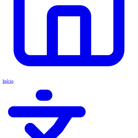
Início