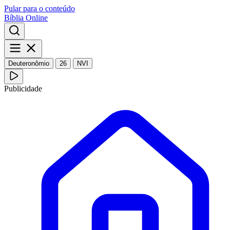
Pular para o conteúdo
Bíblia Online
Deuteronômio
26
NVI
Publicidade