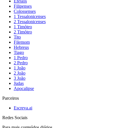
Efésios
Filipenses
Colossenses
1 Tessalonicenses
2 Tessalonicenses
1 Timóteo
2 Timóteo
Tito
Filemom
Hebreus
Tiago
1 Pedro
2 Pedro
1 João
2 João
3 João
Judas
Apocalipse
Parceiros
Escreva.ai
Redes Sociais
Para mais conteúdos diários,