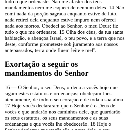
tudo
o
que
ordenaste
.
Não
me
afastei
dos
teus
mandamentos
nem
me
esqueci
de
nenhum
deles
.
14
Não
comi
nada
da
porção
sagrada
enquanto
estive
de
luto
,
nada
retirei
dela
enquanto
estive
impuro
nem
ofereci
nada
aos
mortos
.
Obedeci
ao
Senhor
,
o
meu
Deus
;
fiz
tudo
o
que
me
ordenaste
.
15
Olha
dos
céus
,
da
tua
santa
habitação
,
e
abençoa
Israel
,
o
teu
povo
,
e
a
terra
que
nos
deste
,
conforme
prometeste
sob
juramento
aos
nossos
antepassados
,
terra
onde
fluem
leite
e
mel
"
.
Exortação
a
seguir
os
mandamentos
do
Senhor
16
—
O
Senhor
,
o
seu
Deus
,
ordena
a
vocês
hoje
que
sigam
estes
estatutos
e
ordenanças
;
obedeçam-lhes
atentamente
,
de
todo
o
seu
coração
e
de
toda
a
sua
alma
.
17
Hoje
vocês
declararam
que
o
Senhor
é
o
Deus
de
vocês
e
que
andarão
nos
caminhos
dele
,
que
guardarão
os
seus
estatutos
,
os
seus
mandamentos
e
as
suas
ordenanças
e
que
vocês
lhe
obedecerão
.
18
Hoje
o
Senhor
declarou
que
vocês
são
o
povo
dele
,
o
seu