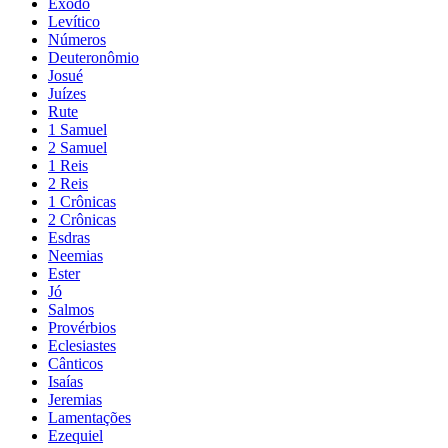
Êxodo
Levítico
Números
Deuteronômio
Josué
Juízes
Rute
1 Samuel
2 Samuel
1 Reis
2 Reis
1 Crônicas
2 Crônicas
Esdras
Neemias
Ester
Jó
Salmos
Provérbios
Eclesiastes
Cânticos
Isaías
Jeremias
Lamentações
Ezequiel