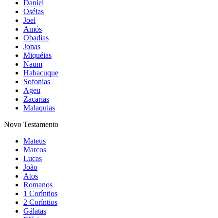
Daniel
Oséias
Joel
Amós
Obadias
Jonas
Miquéias
Naum
Habacuque
Sofonias
Ageu
Zacarias
Malaquias
Novo Testamento
Mateus
Marcos
Lucas
João
Atos
Romanos
1 Coríntios
2 Coríntios
Gálatas