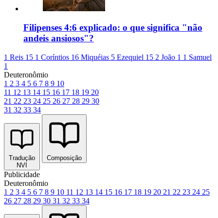
Filipenses 4:6 explicado: o que significa "não
andeis ansiosos"?
1 Reis 15
1 Coríntios 16
Miquéias 5
Ezequiel 15
2 João 1
1 Samuel
1
Deuteronômio
1
2
3
4
5
6
7
8
9
10
11
12
13
14
15
16
17
18
19
20
21
22
23
24
25
26
27
28
29
30
31
32
33
34
Tradução
Composição
NVI
Publicidade
Deuteronômio
1
2
3
4
5
6
7
8
9
10
11
12
13
14
15
16
17
18
19
20
21
22
23
24
25
26
27
28
29
30
31
32
33
34