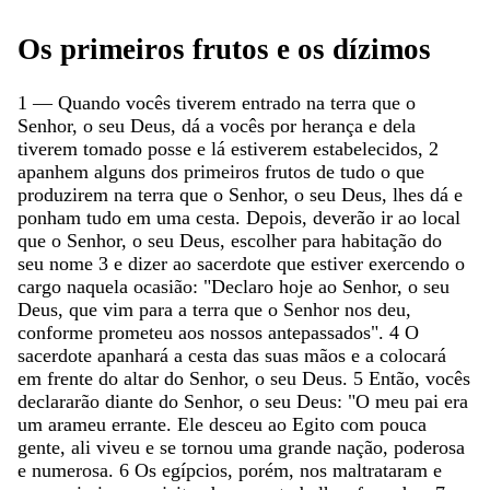
Os
primeiros
frutos
e
os
dízimos
1
—
Quando
vocês
tiverem
entrado
na
terra
que
o
Senhor
,
o
seu
Deus
,
dá
a
vocês
por
herança
e
dela
tiverem
tomado
posse
e
lá
estiverem
estabelecidos
,
2
apanhem
alguns
dos
primeiros
frutos
de
tudo
o
que
produzirem
na
terra
que
o
Senhor
,
o
seu
Deus
,
lhes
dá
e
ponham
tudo
em
uma
cesta
.
Depois
,
deverão
ir
ao
local
que
o
Senhor
,
o
seu
Deus
,
escolher
para
habitação
do
seu
nome
3
e
dizer
ao
sacerdote
que
estiver
exercendo
o
cargo
naquela
ocasião
:
"
Declaro
hoje
ao
Senhor
,
o
seu
Deus
,
que
vim
para
a
terra
que
o
Senhor
nos
deu
,
conforme
prometeu
aos
nossos
antepassados
"
.
4
O
sacerdote
apanhará
a
cesta
das
suas
mãos
e
a
colocará
em
frente
do
altar
do
Senhor
,
o
seu
Deus
.
5
Então
,
vocês
declararão
diante
do
Senhor
,
o
seu
Deus
:
"
O
meu
pai
era
um
arameu
errante
.
Ele
desceu
ao
Egito
com
pouca
gente
,
ali
viveu
e
se
tornou
uma
grande
nação
,
poderosa
e
numerosa
.
6
Os
egípcios
,
porém
,
nos
maltrataram
e