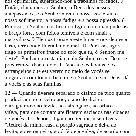
nos
oprimiram
,
sujeitando-nos
a
trabalhos
forçados
.
7
Então
,
clamamos
ao
Senhor
,
o
Deus
dos
nossos
antepassados
,
e
o
Senhor
ouviu
a
nossa
voz
e
viu
o
nosso
sofrimento
,
a
nossa
fadiga
e
a
nossa
opressão
.
8
Por
isso
,
o
Senhor
nos
tirou
do
Egito
com
mão
poderosa
e
braço
forte
,
com
feitos
temíveis
e
com
sinais
e
maravilhas
.
9
Ele
nos
trouxe
a
este
lugar
e
nos
deu
esta
terra
,
terra
onde
fluem
leite
e
mel
.
10
Por
isso
,
agora
trago
os
primeiros
frutos
do
solo
que
tu
,
ó
Senhor
,
me
deste
"
.
Ponham
a
cesta
diante
do
Senhor
,
o
seu
Deus
,
e
prostrem-se
diante
dele
.
11
Vocês
e
os
levitas
e
os
estrangeiros
que
estiverem
no
meio
de
vocês
se
alegrarão
com
todo
o
bem
que
o
Senhor
,
o
seu
Deus
,
dá
a
vocês
e
às
suas
famílias
.
12
—
Quando
tiverem
separado
o
dízimo
de
tudo
quanto
produziram
no
terceiro
ano
,
o
ano
do
dízimo
,
entreguem-no
ao
levita
,
ao
estrangeiro
,
ao
órfão
e
à
viúva
,
para
que
comam
até
ficarem
saciados
nas
cidades
de
vocês
.
13
Depois
,
digam
ao
Senhor
,
o
seu
Deus
:
"
Retirei
da
minha
casa
a
porção
sagrada
e
dei-a
ao
levita
,
ao
estrangeiro
,
ao
órfão
e
à
viúva
,
de
acordo
com