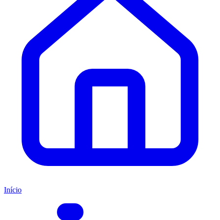
Início