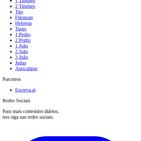
1 Timóteo
2 Timóteo
Tito
Filemom
Hebreus
Tiago
1 Pedro
2 Pedro
1 João
2 João
3 João
Judas
Apocalipse
Parceiros
Escreva.ai
Redes Sociais
Para mais conteúdos diários,
nos siga nas redes sociais.