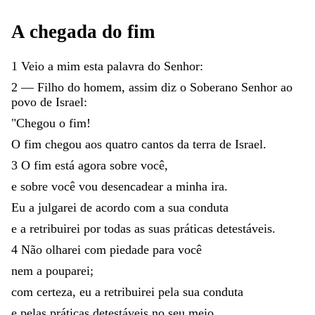
A
chegada
do
fim
1
Veio
a
mim
esta
palavra
do
Senhor
:
2
—
Filho
do
homem
,
assim
diz
o
Soberano
Senhor
ao
povo
de
Israel
:
"
Chegou
o
fim
!
O
fim
chegou
aos
quatro
cantos
da
terra
de
Israel
.
3
O
fim
está
agora
sobre
você
,
e
sobre
você
vou
desencadear
a
minha
ira
.
Eu
a
julgarei
de
acordo
com
a
sua
conduta
e
a
retribuirei
por
todas
as
suas
práticas
detestáveis
.
4
Não
olharei
com
piedade
para
você
nem
a
pouparei
;
com
certeza
,
eu
a
retribuirei
pela
sua
conduta
e
pelas
práticas
detestáveis
no
seu
meio
.