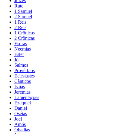
Juízes
Rute
1 Samuel
2 Samuel
1 Reis
2 Reis
1 Crônicas
2 Crônicas
Esdras
Neemias
Ester
Jó
Salmos
Provérbios
Eclesiastes
Cânticos
Isaías
Jeremias
Lamentações
Ezequiel
Daniel
Oséias
Joel
Amós
Obadias