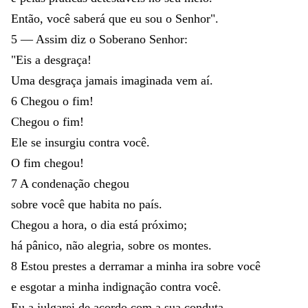
Então
,
você
saberá
que
eu
sou
o
Senhor
"
.
5
—
Assim
diz
o
Soberano
Senhor
:
"
Eis
a
desgraça
!
Uma
desgraça
jamais
imaginada
vem
aí
.
6
Chegou
o
fim
!
Chegou
o
fim
!
Ele
se
insurgiu
contra
você
.
O
fim
chegou
!
7
A
condenação
chegou
sobre
você
que
habita
no
país
.
Chegou
a
hora
,
o
dia
está
próximo
;
há
pânico
,
não
alegria
,
sobre
os
montes
.
8
Estou
prestes
a
derramar
a
minha
ira
sobre
você
e
esgotar
a
minha
indignação
contra
você
.
Eu
a
julgarei
de
acordo
com
a
sua
conduta