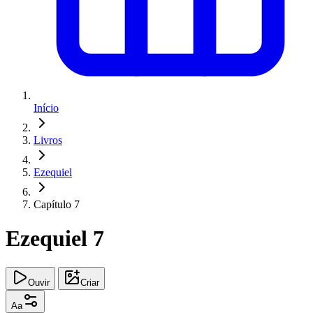
Início
Livros
Ezequiel
Capítulo 7
Ezequiel 7
Ouvir
Criar
Aa