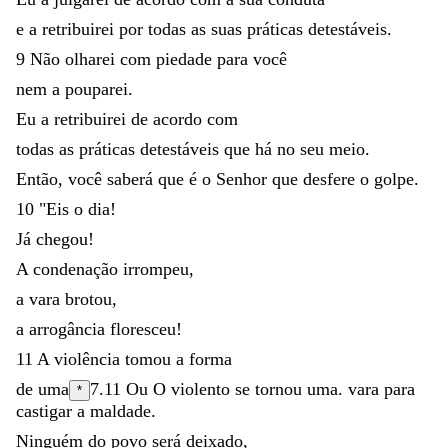
e
a
retribuirei
por
todas
as
suas
práticas
detestáveis
.
9
Não
olharei
com
piedade
para
você
nem
a
pouparei
.
Eu
a
retribuirei
de
acordo
com
todas
as
práticas
detestáveis
que
há
no
seu
meio
.
Então
,
você
saberá
que
é
o
Senhor
que
desfere
o
golpe
.
10
"
Eis
o
dia
!
Já
chegou
!
A
condenação
irrompeu
,
a
vara
brotou
,
a
arrogância
floresceu
!
11
A
violência
tomou
a
forma
de
uma
7.11
Ou
O violento se tornou uma.
vara
para
*
castigar
a
maldade
.
Ninguém
do
povo
será
deixado
,