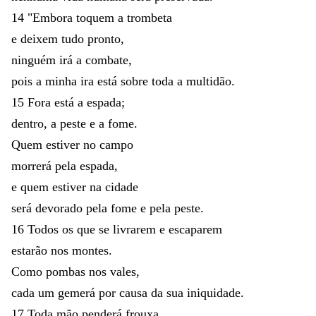
14
"
Embora
toquem
a
trombeta
e
deixem
tudo
pronto
,
ninguém
irá
a
combate
,
pois
a
minha
ira
está
sobre
toda
a
multidão
.
15
Fora
está
a
espada
;
dentro
,
a
peste
e
a
fome
.
Quem
estiver
no
campo
morrerá
pela
espada
,
e
quem
estiver
na
cidade
será
devorado
pela
fome
e
pela
peste
.
16
Todos
os
que
se
livrarem
e
escaparem
estarão
nos
montes
.
Como
pombas
nos
vales
,
cada
um
gemerá
por
causa
da
sua
iniquidade
.
17
Toda
mão
penderá
frouxa
,