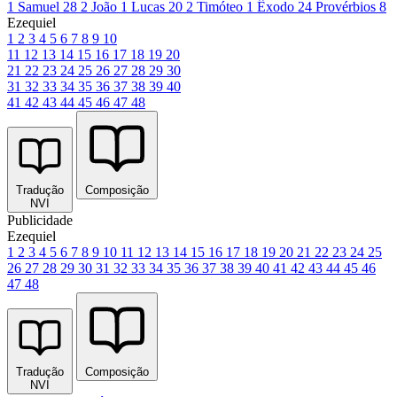
1 Samuel 28
2 João 1
Lucas 20
2 Timóteo 1
Êxodo 24
Provérbios 8
Ezequiel
1
2
3
4
5
6
7
8
9
10
11
12
13
14
15
16
17
18
19
20
21
22
23
24
25
26
27
28
29
30
31
32
33
34
35
36
37
38
39
40
41
42
43
44
45
46
47
48
Tradução
Composição
NVI
Publicidade
Ezequiel
1
2
3
4
5
6
7
8
9
10
11
12
13
14
15
16
17
18
19
20
21
22
23
24
25
26
27
28
29
30
31
32
33
34
35
36
37
38
39
40
41
42
43
44
45
46
47
48
Tradução
Composição
NVI