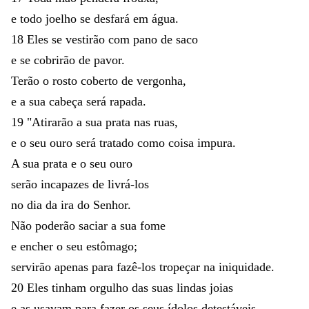
e
todo
joelho
se
desfará
em
água
.
18
Eles
se
vestirão
com
pano
de
saco
e
se
cobrirão
de
pavor
.
Terão
o
rosto
coberto
de
vergonha
,
e
a
sua
cabeça
será
rapada
.
19
"
Atirarão
a
sua
prata
nas
ruas
,
e
o
seu
ouro
será
tratado
como
coisa
impura
.
A
sua
prata
e
o
seu
ouro
serão
incapazes
de
livrá-los
no
dia
da
ira
do
Senhor
.
Não
poderão
saciar
a
sua
fome
e
encher
o
seu
estômago
;
servirão
apenas
para
fazê-los
tropeçar
na
iniquidade
.
20
Eles
tinham
orgulho
das
suas
lindas
joias
e
as
usavam
para
fazer
os
seus
ídolos
detestáveis