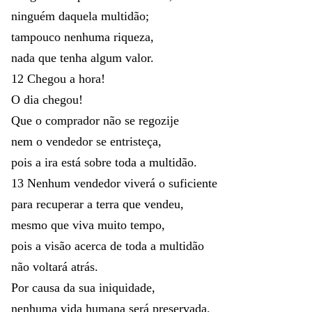
ninguém
daquela
multidão
;
tampouco
nenhuma
riqueza
,
nada
que
tenha
algum
valor
.
12
Chegou
a
hora
!
O
dia
chegou
!
Que
o
comprador
não
se
regozije
nem
o
vendedor
se
entristeça
,
pois
a
ira
está
sobre
toda
a
multidão
.
13
Nenhum
vendedor
viverá
o
suficiente
para
recuperar
a
terra
que
vendeu
,
mesmo
que
viva
muito
tempo
,
pois
a
visão
acerca
de
toda
a
multidão
não
voltará
atrás
.
Por
causa
da
sua
iniquidade
,
nenhuma
vida
humana
será
preservada
.