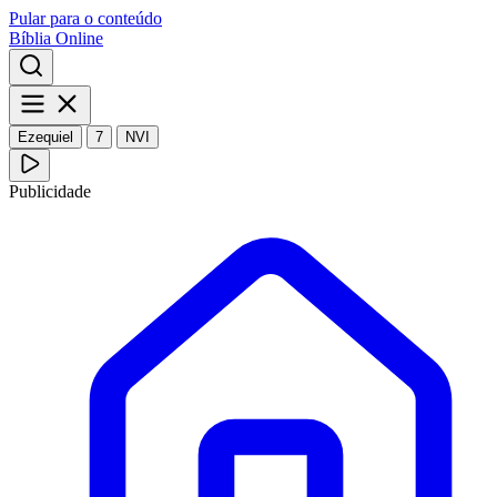
Pular para o conteúdo
Bíblia Online
Ezequiel
7
NVI
Publicidade