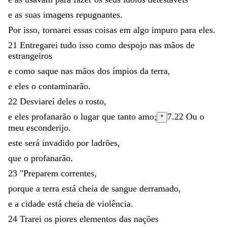
e
as
suas
imagens
repugnantes
.
Por
isso
,
tornarei
essas
coisas
em
algo
impuro
para
eles
.
21
Entregarei
tudo
isso
como
despojo
nas
mãos
de
estrangeiros
e
como
saque
nas
mãos
dos
ímpios
da
terra
,
e
eles
o
contaminarão
.
22
Desviarei
deles
o
rosto
,
e
eles
profanarão
o
lugar
que
tanto
amo
;
7.22
Ou
o
*
meu esconderijo.
este
será
invadido
por
ladrões
,
que
o
profanarão
.
23
"
Preparem
correntes
,
porque
a
terra
está
cheia
de
sangue
derramado
,
e
a
cidade
está
cheia
de
violência
.
24
Trarei
os
piores
elementos
das
nações