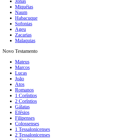
Jonas
Miquéias
Naum
Habacuque
Sofonias
Ageu
Zacarias
Malaquias
Novo Testamento
Mateus
Marcos
Lucas
João
Atos
Romanos
1 Coríntios
2 Coríntios
Gálatas
Efésios
Filipenses
Colossenses
1 Tessalonicenses
2 Tessalonicenses