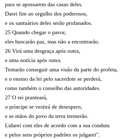
para
se
apossarem
das
casas
deles
.
Darei
fim
ao
orgulho
dos
poderosos
,
e
os
santuários
deles
serão
profanados
.
25
Quando
chegar
o
pavor
,
eles
buscarão
paz
,
mas
não
a
encontrarão
.
26
Virá
uma
desgraça
após
outra
,
e
uma
notícia
após
outra
.
Tentarão
conseguir
uma
visão
da
parte
do
profeta
,
e
o
ensino
da
lei
pelo
sacerdote
se
perderá
,
como
também
o
conselho
das
autoridades
.
27
O
rei
pranteará
,
o
príncipe
se
vestirá
de
desespero
,
e
as
mãos
do
povo
da
terra
tremerão
.
Lidarei
com
eles
de
acordo
com
a
sua
conduta
e
pelos
seus
próprios
padrões
os
julgarei
"
.