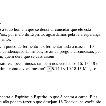
o
.
ro
a
todo
homem
que
se
deixa
circuncidar
que
ele
está
Pois
,
por
meio
do
Espírito
,
aguardamos
pela
fé
a
esperança
o
amor
.
Um
pouco
de
fermento
faz
fermentar
toda
a
massa
.
"
10
a
condenação
.
11
Irmãos
,
se
ainda
prego
a
circuncisão
,
por
am
,
quem
dera
que
se
castrassem
!
natureza pecaminosa
; também nos versículos 16, 17, 19 e
ximo
como
a
você
mesmo
"
.
5.14
Lv 19.18.
15
Mas
,
se
*
contra
o
Espírito
;
o
Espírito
,
o
que
é
contra
a
carne
.
Eles
da
não
podem fazer
o que desejam.
18
Todavia
,
se
vocês
são