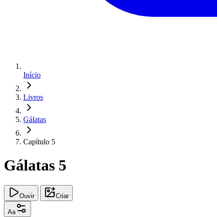
Início
Livros
Gálatas
Capítulo 5
Gálatas 5
Ouvir
Criar
Aa