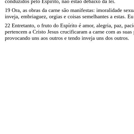
conduzidos
pelo
Espírito
,
não
estão
debaixo
da
lei
.
19
Ora
,
as
obras
da
carne
são
manifestas
:
imoralidade
sexu
inveja
,
embriaguez
,
orgias
e
coisas
semelhantes
a
estas
.
E
22
Entretanto
,
o
fruto
do
Espírito
é
amor
,
alegria
,
paz
,
paci
pertencem
a
Cristo
Jesus
crucificaram
a
carne
com
as
suas
provocando
uns
aos
outros
e
tendo
inveja
uns
dos
outros
.