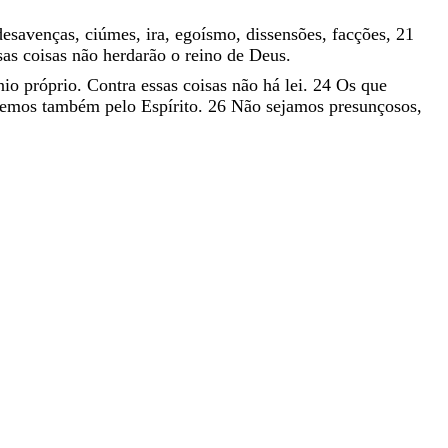
desavenças
,
ciúmes
,
ira
,
egoísmo
,
dissensões
,
facções
,
21
sas
coisas
não
herdarão
o
reino
de
Deus
.
nio
próprio
.
Contra
essas
coisas
não
há
lei
.
24
Os
que
demos
também
pelo
Espírito
.
26
Não
sejamos
presunçosos
,