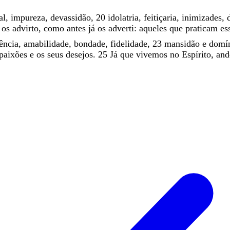
al
,
impureza
,
devassidão
,
20
idolatria
,
feitiçaria
,
inimizades
,
u
os
advirto
,
como
antes
já
os
adverti
:
aqueles
que
praticam
es
ência
,
amabilidade
,
bondade
,
fidelidade
,
23
mansidão
e
domí
paixões
e
os
seus
desejos
.
25
Já
que
vivemos
no
Espírito
,
an