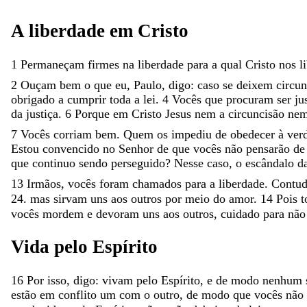
A
liberdade
em
Cristo
1
Permaneçam
firmes
na
liberdade
para
a
qual
Cristo
nos
l
2
Ouçam
bem
o
que
eu
,
Paulo
,
digo
:
caso
se
deixem
circun
obrigado
a
cumprir
toda
a
lei
.
4
Vocês
que
procuram
ser
ju
da
justiça
.
6
Porque
em
Cristo
Jesus
nem
a
circuncisão
ne
7
Vocês
corriam
bem
.
Quem
os
impediu
de
obedecer
à
ver
Estou
convencido
no
Senhor
de
que
vocês
não
pensarão
d
que
continuo
sendo
perseguido
?
Nesse
caso
,
o
escândalo
d
13
Irmãos
,
vocês
foram
chamados
para
a
liberdade
.
Contu
24.
mas
sirvam
uns
aos
outros
por
meio
do
amor
.
14
Pois
t
vocês
mordem
e
devoram
uns
aos
outros
,
cuidado
para
nã
Vida
pelo
Espírito
16
Por
isso
,
digo
:
vivam
pelo
Espírito
,
e
de
modo
nenhum
estão
em
conflito
um
com
o
outro
,
de
modo
que
vocês
não