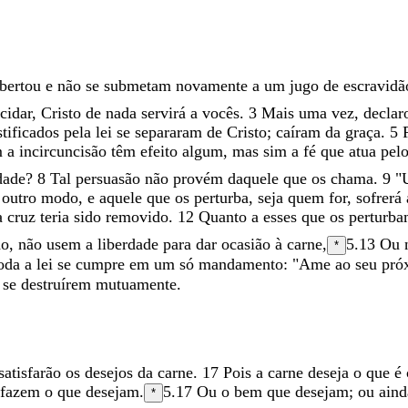
ibertou
e
não
se
submetam
novamente
a
um
jugo
de
escravidã
cidar
,
Cristo
de
nada
servirá
a
vocês
.
3
Mais
uma
vez
,
decla
stificados
pela
lei
se
separaram
de
Cristo
;
caíram
da
graça
.
5
m
a
incircuncisão
têm
efeito
algum
,
mas
sim
a
fé
que
atua
pel
dade
?
8
Tal
persuasão
não
provém
daquele
que
os
chama
.
9
"
e
outro
modo
,
e
aquele
que
os
perturba
,
seja
quem
for
,
sofrerá
a
cruz
teria
sido
removido
.
12
Quanto
a
esses
que
os
perturb
do
,
não
usem
a
liberdade
para
dar
ocasião
à
carne
,
5.13
Ou
*
oda
a
lei
se
cumpre
em
um
só
mandamento
:
"
Ame
ao
seu
pró
o
se
destruírem
mutuamente
.
satisfarão
os
desejos
da
carne
.
17
Pois
a
carne
deseja
o
que
é
fazem
o
que
desejam
.
5.17
Ou
o
bem
que desejam
; ou ain
*