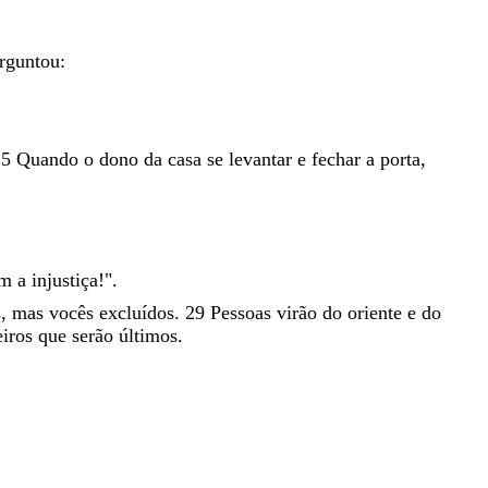
rguntou
:
25
Quando
o
dono
da
casa
se
levantar
e
fechar
a
porta
,
am
a
injustiça
!
"
.
s
,
mas
vocês
excluídos
.
29
Pessoas
virão
do
oriente
e
do
eiros
que
serão
últimos
.