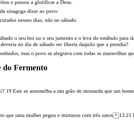
eitou
e
passou
a
glorificar
a
Deus
.
da
sinagoga
disse
ao
povo
:
curados
nesses
dias
,
não
no
sábado
.
sábado
o
seu
boi
ou
o
seu
jumento
e
o
leva
do
estábulo
para
d
o
deveria
no
dia
de
sábado
ser
liberta
daquilo
que
a
prendia
?
gonhados
,
mas
o
povo
se
alegrava
com
todas
as
maravilhas
q
e
do
Fermento
i
?
19
Este
se
assemelha
a
um
grão
de
mostarda
que
um
hom
nto
que
uma
mulher
pegou
e
misturou
com
três
satos
13.21
*