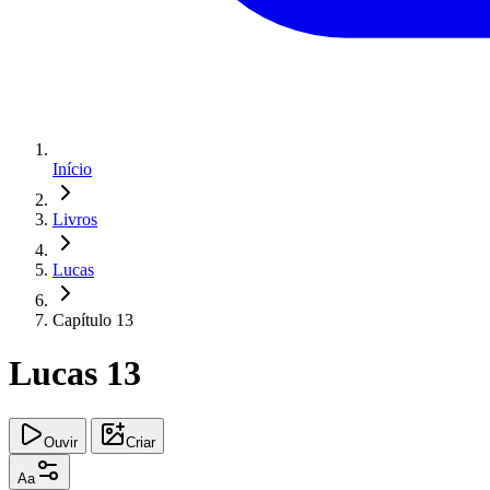
Início
Livros
Lucas
Capítulo 13
Lucas 13
Ouvir
Criar
Aa