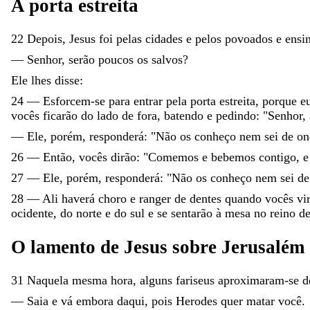
A
porta
estreita
22
Depois
,
Jesus
foi
pelas
cidades
e
pelos
povoados
e
ensi
—
Senhor
,
serão
poucos
os
salvos
?
Ele
lhes
disse
:
24
—
Esforcem-se
para
entrar
pela
porta
estreita
,
porque
e
vocês
ficarão
do
lado
de
fora
,
batendo
e
pedindo
:
"
Senhor
,
—
Ele
,
porém
,
responderá
:
"
Não
os
conheço
nem
sei
de
o
26
—
Então
,
vocês
dirão
:
"
Comemos
e
bebemos
contigo
,
27
—
Ele
,
porém
,
responderá
:
"
Não
os
conheço
nem
sei
d
28
—
Ali
haverá
choro
e
ranger
de
dentes
quando
vocês
vi
ocidente
,
do
norte
e
do
sul
e
se
sentarão
à
mesa
no
reino
d
O
lamento
de
Jesus
sobre
Jerusalém
31
Naquela
mesma
hora
,
alguns
fariseus
aproximaram-se
d
—
Saia
e
vá
embora
daqui
,
pois
Herodes
quer
matar
você
.