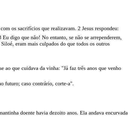
s
com
os
sacrifícios
que
realizavam
.
2
Jesus
respondeu
:
3
Eu
digo
que
não
!
No
entanto
,
se
não
se
arrependerem
,
e
Siloé
,
eram
mais
culpados
do
que
todos
os
outros
sse
ao
que
cuidava
da
vinha
:
"
Já
faz
três
anos
que
venho
no
futuro
;
caso
contrário
,
corte-a
"
.
mantinha
doente
havia
dezoito
anos
.
Ela
andava
encurvada