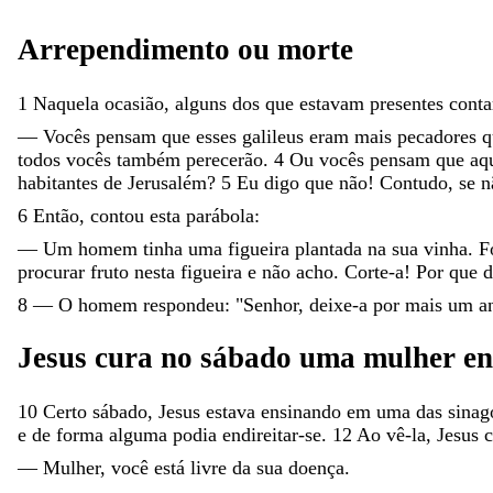
Arrependimento
ou
morte
1
Naquela
ocasião
,
alguns
dos
que
estavam
presentes
cont
—
Vocês
pensam
que
esses
galileus
eram
mais
pecadores
todos
vocês
também
perecerão
.
4
Ou
vocês
pensam
que
aq
habitantes
de
Jerusalém
?
5
Eu
digo
que
não
!
Contudo
,
se
n
6
Então
,
contou
esta
parábola
:
—
Um
homem
tinha
uma
figueira
plantada
na
sua
vinha
.
F
procurar
fruto
nesta
figueira
e
não
acho
.
Corte-a
!
Por
que
d
8
—
O
homem
respondeu
:
"
Senhor
,
deixe-a
por
mais
um
a
Jesus
cura
no
sábado
uma
mulher
e
10
Certo
sábado
,
Jesus
estava
ensinando
em
uma
das
sinag
e
de
forma
alguma
podia
endireitar-se
.
12
Ao
vê-la
,
Jesus
—
Mulher
,
você
está
livre
da
sua
doença
.