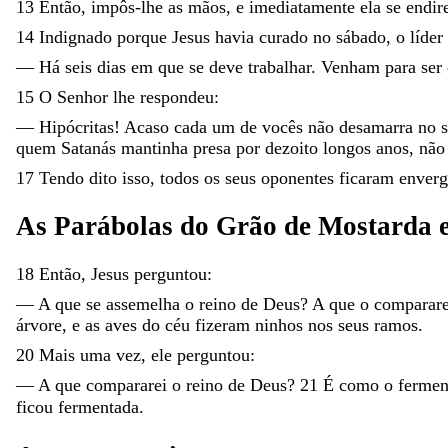
13
Então
,
impôs-lhe
as
mãos
,
e
imediatamente
ela
se
endir
14
Indignado
porque
Jesus
havia
curado
no
sábado
,
o
líder
—
Há
seis
dias
em
que
se
deve
trabalhar
.
Venham
para
ser
15
O
Senhor
lhe
respondeu
:
—
Hipócritas
!
Acaso
cada
um
de
vocês
não
desamarra
no
quem
Satanás
mantinha
presa
por
dezoito
longos
anos
,
nã
17
Tendo
dito
isso
,
todos
os
seus
oponentes
ficaram
enver
As
Parábolas
do
Grão
de
Mostarda
18
Então
,
Jesus
perguntou
:
—
A
que
se
assemelha
o
reino
de
Deus
?
A
que
o
comparare
árvore
,
e
as
aves
do
céu
fizeram
ninhos
nos
seus
ramos
.
20
Mais
uma
vez
,
ele
perguntou
:
—
A
que
compararei
o
reino
de
Deus
?
21
É
como
o
ferme
ficou
fermentada
.