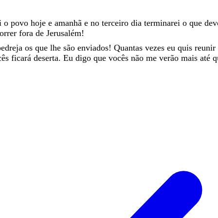
ei
o
povo
hoje
e
amanhã
e
no
terceiro
dia
terminarei
o
que
de
orrer
fora
de
Jerusalém
!
pedreja
os
que
lhe
são
enviados
!
Quantas
vezes
eu
quis
reunir
cês
ficará
deserta
.
Eu
digo
que
vocês
não
me
verão
mais
até
q