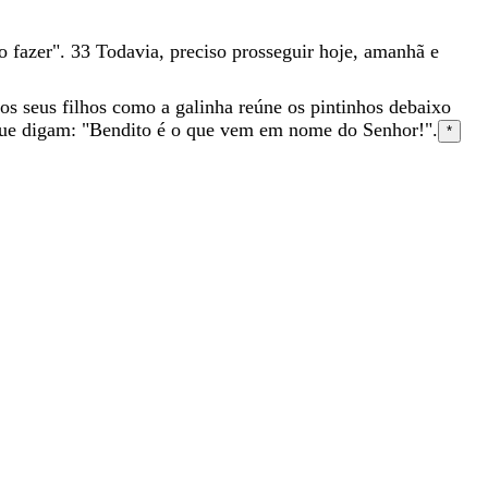
vo
fazer
"
.
33
Todavia
,
preciso
prosseguir
hoje
,
amanhã
e
os
seus
filhos
como
a
galinha
reúne
os
pintinhos
debaixo
ue
digam
:
"
Bendito
é
o
que
vem
em
nome
do
Senhor
!
"
.
*