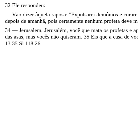
32
Ele
respondeu
:
—
Vão
dizer
àquela
raposa
:
"
Expulsarei
demônios
e
curar
depois
de
amanhã
,
pois
certamente
nenhum
profeta
deve
m
34
—
Jerusalém
,
Jerusalém
,
você
que
mata
os
profetas
e
a
das
asas
,
mas
vocês
não
quiseram
.
35
Eis
que
a
casa
de
vo
13.35
Sl 118.26.