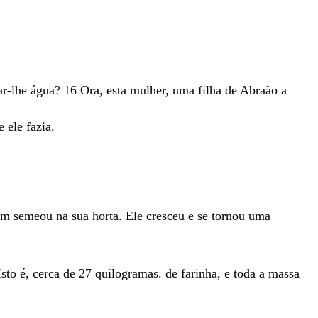
ar-lhe
água
?
16
Ora
,
esta
mulher
,
uma
filha
de
Abraão
a
ue
ele
fazia
.
em
semeou
na
sua
horta
.
Ele
cresceu
e
se
tornou
uma
Isto é, cerca de 27 quilogramas.
de
farinha
,
e
toda
a
massa