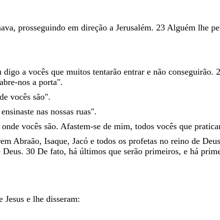
nava
,
prosseguindo
em
direção
a
Jerusalém
.
23
Alguém
lhe
pe
u
digo
a
vocês
que
muitos
tentarão
entrar
e
não
conseguirão
.
abre-nos
a
porta
"
.
nde
vocês
são
"
.
e
ensinaste
nas
nossas
ruas
"
.
e
onde
vocês
são
.
Afastem-se
de
mim
,
todos
vocês
que
pratic
rem
Abraão
,
Isaque
,
Jacó
e
todos
os
profetas
no
reino
de
Deu
e
Deus
.
30
De
fato
,
há
últimos
que
serão
primeiros
,
e
há
prim
e
Jesus
e
lhe
disseram
: