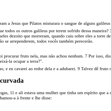
aram
a
Jesus
que
Pilatos
misturara
o
sangue
de
alguns
galileu
que
todos
os
outros
galileus
por
terem
sofrido
dessa
maneira
?
ueles
dezoito
que
morreram
,
quando
caiu
sobre
eles
a
torre
d
ão
se
arrependerem
,
todos
vocês
também
perecerão
.
oi
procurar
fruto
nela
,
mas
não
achou
nenhum
.
7
Por
isso
,
di
eixá-la
ocupar
a
terra
?
"
.
no
,
e
eu
cavarei
ao
redor
dela
e
a
adubarei
.
9
Talvez
dê
fruto
ncurvada
ogas
,
11
e
ali
estava
uma
mulher
que
tinha
um
espírito
que
a
chamou-a
à
frente
e
lhe
disse
: