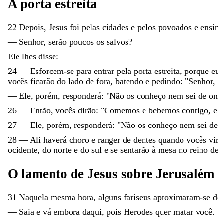
A
porta
estreita
22
Depois
,
Jesus
foi
pelas
cidades
e
pelos
povoados
e
ensi
—
Senhor
,
serão
poucos
os
salvos
?
Ele
lhes
disse
:
24
—
Esforcem-se
para
entrar
pela
porta
estreita
,
porque
e
vocês
ficarão
do
lado
de
fora
,
batendo
e
pedindo
:
"
Senhor
,
—
Ele
,
porém
,
responderá
:
"
Não
os
conheço
nem
sei
de
o
26
—
Então
,
vocês
dirão
:
"
Comemos
e
bebemos
contigo
,
27
—
Ele
,
porém
,
responderá
:
"
Não
os
conheço
nem
sei
d
28
—
Ali
haverá
choro
e
ranger
de
dentes
quando
vocês
vi
ocidente
,
do
norte
e
do
sul
e
se
sentarão
à
mesa
no
reino
d
O
lamento
de
Jesus
sobre
Jerusalém
31
Naquela
mesma
hora
,
alguns
fariseus
aproximaram-se
d
—
Saia
e
vá
embora
daqui
,
pois
Herodes
quer
matar
você
.