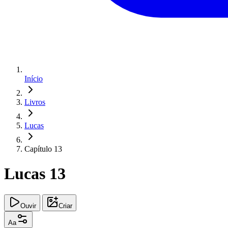
Início
Livros
Lucas
Capítulo 13
Lucas 13
Ouvir
Criar
Aa