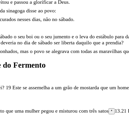
eitou
e
passou
a
glorificar
a
Deus
.
da
sinagoga
disse
ao
povo
:
curados
nesses
dias
,
não
no
sábado
.
sábado
o
seu
boi
ou
o
seu
jumento
e
o
leva
do
estábulo
para
d
o
deveria
no
dia
de
sábado
ser
liberta
daquilo
que
a
prendia
?
gonhados
,
mas
o
povo
se
alegrava
com
todas
as
maravilhas
q
e
do
Fermento
i
?
19
Este
se
assemelha
a
um
grão
de
mostarda
que
um
hom
nto
que
uma
mulher
pegou
e
misturou
com
três
satos
13.21
*