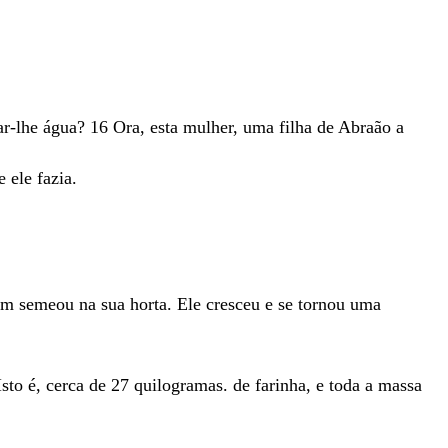
ar-lhe
água
?
16
Ora
,
esta
mulher
,
uma
filha
de
Abraão
a
ue
ele
fazia
.
em
semeou
na
sua
horta
.
Ele
cresceu
e
se
tornou
uma
Isto é, cerca de 27 quilogramas.
de
farinha
,
e
toda
a
massa