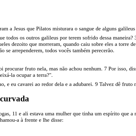
aram
a
Jesus
que
Pilatos
misturara
o
sangue
de
alguns
galileu
que
todos
os
outros
galileus
por
terem
sofrido
dessa
maneira
?
ueles
dezoito
que
morreram
,
quando
caiu
sobre
eles
a
torre
d
ão
se
arrependerem
,
todos
vocês
também
perecerão
.
oi
procurar
fruto
nela
,
mas
não
achou
nenhum
.
7
Por
isso
,
di
eixá-la
ocupar
a
terra
?
"
.
no
,
e
eu
cavarei
ao
redor
dela
e
a
adubarei
.
9
Talvez
dê
fruto
ncurvada
ogas
,
11
e
ali
estava
uma
mulher
que
tinha
um
espírito
que
a
chamou-a
à
frente
e
lhe
disse
: