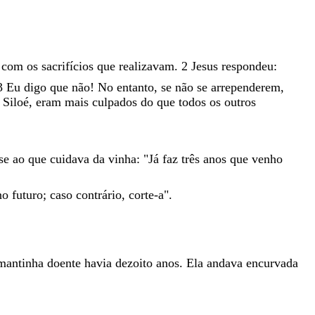
s
com
os
sacrifícios
que
realizavam
.
2
Jesus
respondeu
:
3
Eu
digo
que
não
!
No
entanto
,
se
não
se
arrependerem
,
e
Siloé
,
eram
mais
culpados
do
que
todos
os
outros
sse
ao
que
cuidava
da
vinha
:
"
Já
faz
três
anos
que
venho
no
futuro
;
caso
contrário
,
corte-a
"
.
mantinha
doente
havia
dezoito
anos
.
Ela
andava
encurvada