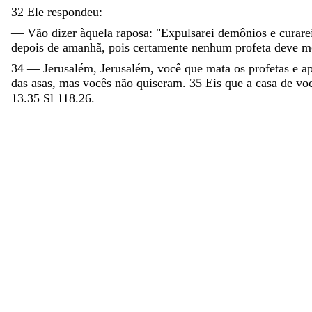
32
Ele
respondeu
:
—
Vão
dizer
àquela
raposa
:
"
Expulsarei
demônios
e
curar
depois
de
amanhã
,
pois
certamente
nenhum
profeta
deve
m
34
—
Jerusalém
,
Jerusalém
,
você
que
mata
os
profetas
e
a
das
asas
,
mas
vocês
não
quiseram
.
35
Eis
que
a
casa
de
vo
13.35
Sl 118.26.