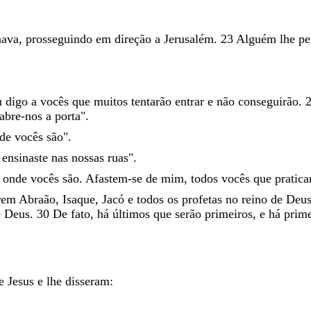
nava
,
prosseguindo
em
direção
a
Jerusalém
.
23
Alguém
lhe
pe
u
digo
a
vocês
que
muitos
tentarão
entrar
e
não
conseguirão
.
abre-nos
a
porta
"
.
nde
vocês
são
"
.
e
ensinaste
nas
nossas
ruas
"
.
e
onde
vocês
são
.
Afastem-se
de
mim
,
todos
vocês
que
pratic
rem
Abraão
,
Isaque
,
Jacó
e
todos
os
profetas
no
reino
de
Deu
e
Deus
.
30
De
fato
,
há
últimos
que
serão
primeiros
,
e
há
prim
e
Jesus
e
lhe
disseram
: