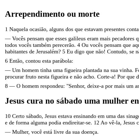
Arrependimento
ou
morte
1
Naquela
ocasião
,
alguns
dos
que
estavam
presentes
cont
—
Vocês
pensam
que
esses
galileus
eram
mais
pecadores
todos
vocês
também
perecerão
.
4
Ou
vocês
pensam
que
aq
habitantes
de
Jerusalém
?
5
Eu
digo
que
não
!
Contudo
,
se
n
6
Então
,
contou
esta
parábola
:
—
Um
homem
tinha
uma
figueira
plantada
na
sua
vinha
.
F
procurar
fruto
nesta
figueira
e
não
acho
.
Corte-a
!
Por
que
d
8
—
O
homem
respondeu
:
"
Senhor
,
deixe-a
por
mais
um
a
Jesus
cura
no
sábado
uma
mulher
e
10
Certo
sábado
,
Jesus
estava
ensinando
em
uma
das
sinag
e
de
forma
alguma
podia
endireitar-se
.
12
Ao
vê-la
,
Jesus
—
Mulher
,
você
está
livre
da
sua
doença
.