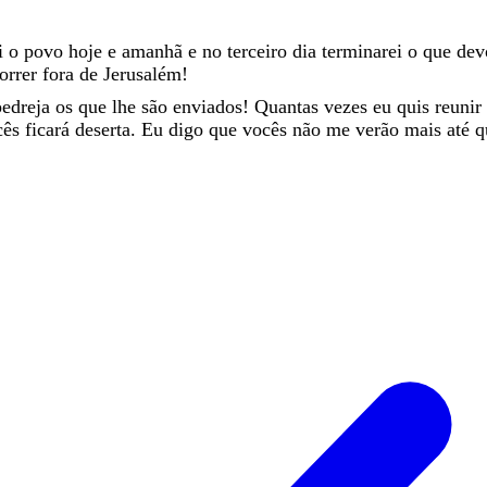
ei
o
povo
hoje
e
amanhã
e
no
terceiro
dia
terminarei
o
que
de
orrer
fora
de
Jerusalém
!
pedreja
os
que
lhe
são
enviados
!
Quantas
vezes
eu
quis
reunir
cês
ficará
deserta
.
Eu
digo
que
vocês
não
me
verão
mais
até
q