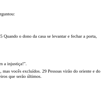
rguntou
:
25
Quando
o
dono
da
casa
se
levantar
e
fechar
a
porta
,
am
a
injustiça
!
"
.
s
,
mas
vocês
excluídos
.
29
Pessoas
virão
do
oriente
e
do
eiros
que
serão
últimos
.