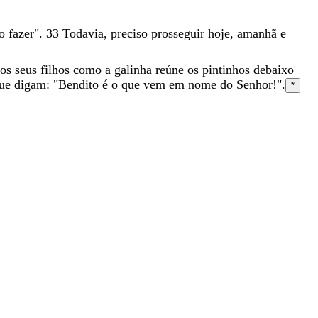
vo
fazer
"
.
33
Todavia
,
preciso
prosseguir
hoje
,
amanhã
e
os
seus
filhos
como
a
galinha
reúne
os
pintinhos
debaixo
ue
digam
:
"
Bendito
é
o
que
vem
em
nome
do
Senhor
!
"
.
*