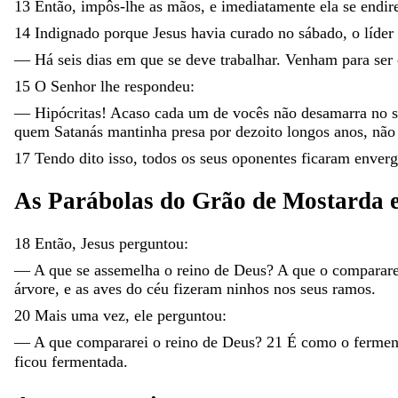
13
Então
,
impôs-lhe
as
mãos
,
e
imediatamente
ela
se
endir
14
Indignado
porque
Jesus
havia
curado
no
sábado
,
o
líder
—
Há
seis
dias
em
que
se
deve
trabalhar
.
Venham
para
ser
15
O
Senhor
lhe
respondeu
:
—
Hipócritas
!
Acaso
cada
um
de
vocês
não
desamarra
no
quem
Satanás
mantinha
presa
por
dezoito
longos
anos
,
nã
17
Tendo
dito
isso
,
todos
os
seus
oponentes
ficaram
enver
As
Parábolas
do
Grão
de
Mostarda
18
Então
,
Jesus
perguntou
:
—
A
que
se
assemelha
o
reino
de
Deus
?
A
que
o
comparare
árvore
,
e
as
aves
do
céu
fizeram
ninhos
nos
seus
ramos
.
20
Mais
uma
vez
,
ele
perguntou
:
—
A
que
compararei
o
reino
de
Deus
?
21
É
como
o
ferme
ficou
fermentada
.