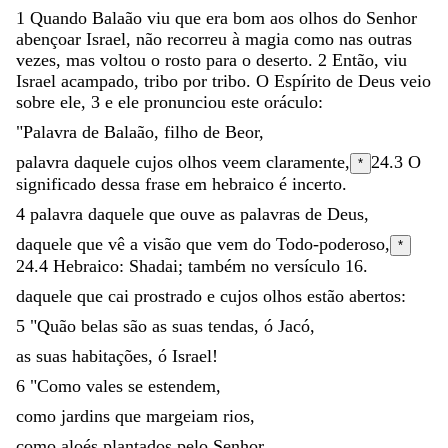
1
Quando
Balaão
viu
que
era
bom
aos
olhos
do
Senhor
abençoar
Israel
,
não
recorreu
à
magia
como
nas
outras
vezes
,
mas
voltou
o
rosto
para
o
deserto
.
2
Então
,
viu
Israel
acampado
,
tribo
por
tribo
.
O
Espírito
de
Deus
veio
sobre
ele
,
3
e
ele
pronunciou
este
oráculo
:
"
Palavra
de
Balaão
,
filho
de
Beor
,
palavra
daquele
cujos
olhos
veem
claramente
,
24.3
O
*
significado dessa frase em hebraico é incerto.
4
palavra
daquele
que
ouve
as
palavras
de
Deus
,
daquele
que
vê
a
visão
que
vem
do
Todo-poderoso
,
*
24.4
Hebraico:
Shadai
; também no versículo 16.
daquele
que
cai
prostrado
e
cujos
olhos
estão
abertos
:
5
"
Quão
belas
são
as
suas
tendas
,
ó
Jacó
,
as
suas
habitações
,
ó
Israel
!
6
"
Como
vales
se
estendem
,
como
jardins
que
margeiam
rios
,
como
aloés
plantados
pelo
Senhor
,