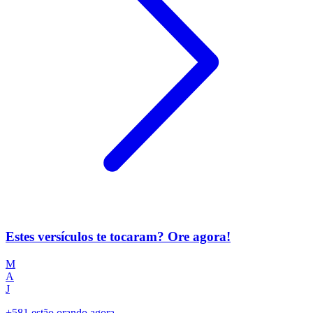
Estes versículos te tocaram? Ore agora!
M
A
J
+581 estão orando agora.