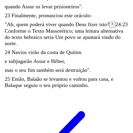
quando
Assur
os
levar
prisioneiros
"
.
23
Finalmente
,
pronunciou
este
oráculo
:
"
Ah
,
quem
poderá
viver
quando
Deus
fizer
isto
?
24.23
*
Conforme o Texto Massorético; uma leitura alternativa
do texto hebraico seria
Um povo se ajuntará vindo do
norte.
24
Navios
virão
da
costa
de
Quitim
e
subjugarão
Assur
e
Héber
,
mas
o
seu
fim
também
será
destruição
"
.
25
Então
,
Balaão
se
levantou
e
voltou
para
casa
,
e
Balaque
seguiu
o
seu
próprio
caminho
.