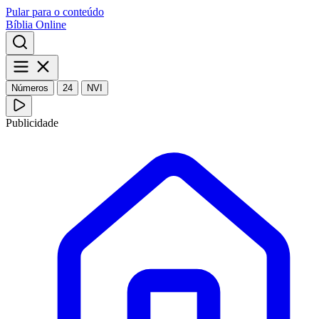
Pular para o conteúdo
Bíblia Online
Números
24
NVI
Publicidade