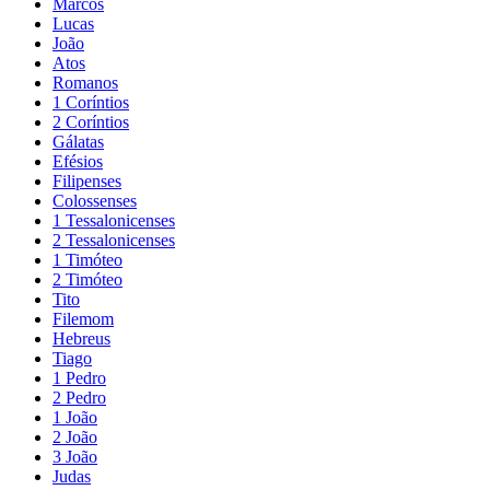
Marcos
Lucas
João
Atos
Romanos
1 Coríntios
2 Coríntios
Gálatas
Efésios
Filipenses
Colossenses
1 Tessalonicenses
2 Tessalonicenses
1 Timóteo
2 Timóteo
Tito
Filemom
Hebreus
Tiago
1 Pedro
2 Pedro
1 João
2 João
3 João
Judas