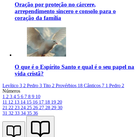
Oração por proteção no cárcere,
arrependimento sincero e consolo para o
coração da família
O que é o Espírito Santo e qual é o seu papel na
vida cristã?
Levítico 3
2 Pedro 3
Tito 2
Provérbios 18
Cânticos 7
1 Pedro 2
Números
1
2
3
4
5
6
7
8
9
10
11
12
13
14
15
16
17
18
19
20
21
22
23
24
25
26
27
28
29
30
31
32
33
34
35
36