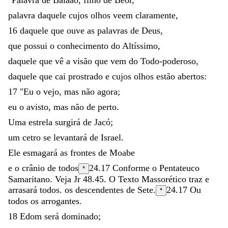
palavra
daquele
cujos
olhos
veem
claramente
,
16
daquele
que
ouve
as
palavras
de
Deus
,
que
possui
o
conhecimento
do
Altíssimo
,
daquele
que
vê
a
visão
que
vem
do
Todo-poderoso
,
daquele
que
cai
prostrado
e
cujos
olhos
estão
abertos
:
17
"
Eu
o
vejo
,
mas
não
agora
;
eu
o
avisto
,
mas
não
de
perto
.
Uma
estrela
surgirá
de
Jacó
;
um
cetro
se
levantará
de
Israel
.
Ele
esmagará
as
frontes
de
Moabe
e
o
crânio
de
todos
24.17
Conforme o Pentateuco
*
Samaritano. Veja Jr 48.45. O Texto Massorético traz
e
arrasará todos.
os
descendentes
de
Sete
.
24.17
Ou
*
todos os
arrogantes.
18
Edom
será
dominado
;