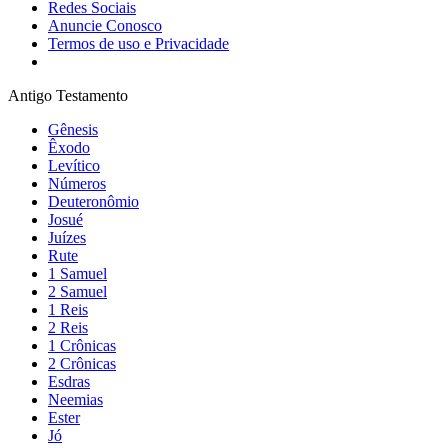
Redes Sociais
Anuncie Conosco
Termos de uso e Privacidade
Antigo Testamento
Gênesis
Êxodo
Levítico
Números
Deuteronômio
Josué
Juízes
Rute
1 Samuel
2 Samuel
1 Reis
2 Reis
1 Crônicas
2 Crônicas
Esdras
Neemias
Ester
Jó