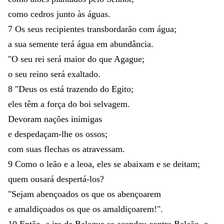
como
cedros
junto
às
águas
.
7
Os
seus
recipientes
transbordarão
com
água
;
a
sua
semente
terá
água
em
abundância
.
"
O
seu
rei
será
maior
do
que
Agague
;
o
seu
reino
será
exaltado
.
8
"
Deus
os
está
trazendo
do
Egito
;
eles
têm
a
força
do
boi
selvagem
.
Devoram
nações
inimigas
e
despedaçam-lhe
os
ossos
;
com
suas
flechas
os
atravessam
.
9
Como
o
leão
e
a
leoa
,
eles
se
abaixam
e
se
deitam
;
quem
ousará
despertá-los
?
"
Sejam
abençoados
os
que
os
abençoarem
e
amaldiçoados
os
que
os
amaldiçoarem
!
"
.
10
Então
,
a
ira
de
Balaque
se
acendeu
contra
Balaão
,
e
,