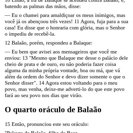
batendo
as
palmas
das
mãos
,
disse
:
—
Eu
o
chamei
para
amaldiçoar
os
meus
inimigos
,
mas
você
já
os
abençoou
três
vezes
!
11
Agora
,
fuja
para
a
sua
casa
!
Eu
disse
que
o
honraria
com
glória
,
mas
o
Senhor
o
impediu
de
recebê-la
.
12
Balaão
,
porém
,
respondeu
a
Balaque
:
—
Eu
bem
que
avisei
aos
mensageiros
que
você
me
enviou
:
13
"
Mesmo
que
Balaque
me
desse
o
palácio
dele
cheio
de
prata
e
de
ouro
,
eu
não
poderia
fazer
coisa
alguma
da
minha
própria
vontade
,
boa
ou
má
,
que
vá
além
da
ordem
do
Senhor
e
devo
dizer
somente
o
que
o
Senhor
disser
"
.
14
Agora
estou
voltando
para
o
meu
povo
,
mas
venha
,
deixe-me
adverti-lo
do
que
este
povo
fará
ao
seu
povo
nos
dias
que
virão
.
O
quarto
oráculo
de
Balaão
15
Então
,
pronunciou
este
seu
oráculo
:
"
Palavra
de
Balaão
,
filho
de
Beor
,