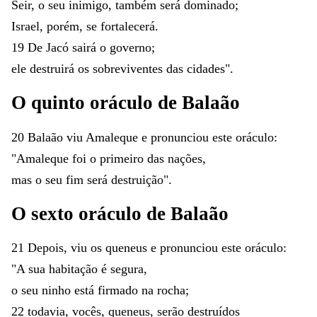
Seir
,
o
seu
inimigo
,
também
será
dominado
;
Israel
,
porém
,
se
fortalecerá
.
19
De
Jacó
sairá
o
governo
;
ele
destruirá
os
sobreviventes
das
cidades
"
.
O
quinto
oráculo
de
Balaão
20
Balaão
viu
Amaleque
e
pronunciou
este
oráculo
:
"
Amaleque
foi
o
primeiro
das
nações
,
mas
o
seu
fim
será
destruição
"
.
O
sexto
oráculo
de
Balaão
21
Depois
,
viu
os
queneus
e
pronunciou
este
oráculo
:
"
A
sua
habitação
é
segura
,
o
seu
ninho
está
firmado
na
rocha
;
22
todavia
,
vocês
,
queneus
,
serão
destruídos