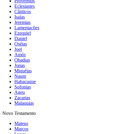
Provérbios
Eclesiastes
Cânticos
Isaías
Jeremias
Lamentações
Ezequiel
Daniel
Oséias
Joel
Amós
Obadias
Jonas
Miquéias
Naum
Habacuque
Sofonias
Ageu
Zacarias
Malaquias
Novo Testamento
Mateus
Marcos