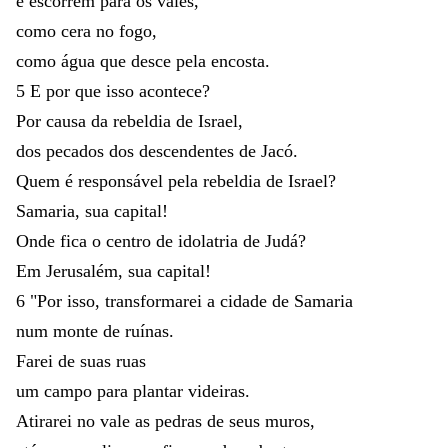
e
escorrem
para
os
vales
,
como
cera
no
fogo
,
como
água
que
desce
pela
encosta
.
5
E
por
que
isso
acontece
?
Por
causa
da
rebeldia
de
Israel
,
dos
pecados
dos
descendentes
de
Jacó
.
Quem
é
responsável
pela
rebeldia
de
Israel
?
Samaria
,
sua
capital
!
Onde
fica
o
centro
de
idolatria
de
Judá
?
Em
Jerusalém
,
sua
capital
!
6
"
Por
isso
,
transformarei
a
cidade
de
Samaria
num
monte
de
ruínas
.
Farei
de
suas
ruas
um
campo
para
plantar
videiras
.
Atirarei
no
vale
as
pedras
de
seus
muros
,