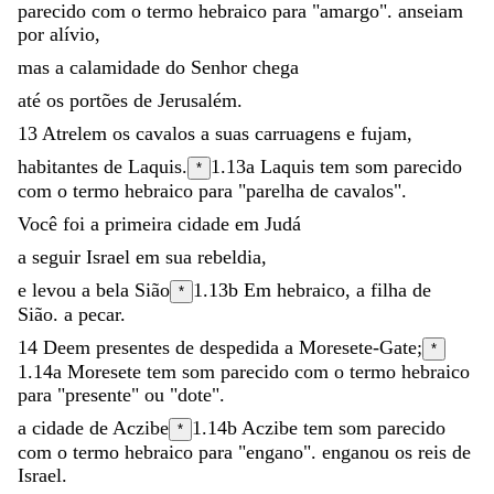
parecido com o termo hebraico para "amargo".
anseiam
por
alívio
,
mas
a
calamidade
do
Senhor
chega
até
os
portões
de
Jerusalém
.
13
Atrelem
os
cavalos
a
suas
carruagens
e
fujam
,
habitantes
de
Laquis
.
1.13a
Laquis
tem som parecido
*
com o termo hebraico para "parelha de cavalos".
Você
foi
a
primeira
cidade
em
Judá
a
seguir
Israel
em
sua
rebeldia
,
e
levou
a
bela
Sião
1.13b
Em hebraico,
a filha de
*
Sião.
a
pecar
.
14
Deem
presentes
de
despedida
a
Moresete-Gate
;
*
1.14a
Moresete
tem som parecido com o termo hebraico
para "presente" ou "dote".
a
cidade
de
Aczibe
1.14b
Aczibe
tem som parecido
*
com o termo hebraico para "engano".
enganou
os
reis
de
Israel
.