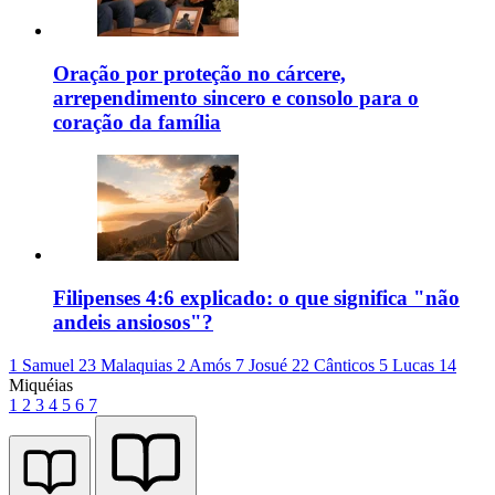
Oração por proteção no cárcere,
arrependimento sincero e consolo para o
coração da família
Filipenses 4:6 explicado: o que significa "não
andeis ansiosos"?
1 Samuel 23
Malaquias 2
Amós 7
Josué 22
Cânticos 5
Lucas 14
Miquéias
1
2
3
4
5
6
7