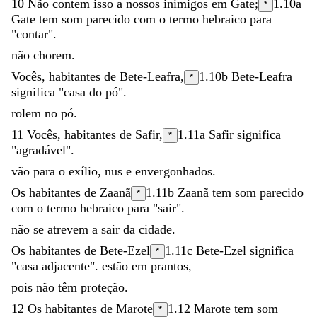
10
Não
contem
isso
a
nossos
inimigos
em
Gate
;
1.10a
*
Gate
tem som parecido com o termo hebraico para
"contar".
não
chorem
.
Vocês
,
habitantes
de
Bete-Leafra
,
1.10b
Bete-Leafra
*
significa "casa do pó".
rolem
no
pó
.
11
Vocês
,
habitantes
de
Safir
,
1.11a
Safir
significa
*
"agradável".
vão
para
o
exílio
,
nus
e
envergonhados
.
Os
habitantes
de
Zaanã
1.11b
Zaanã
tem som parecido
*
com o termo hebraico para "sair".
não
se
atrevem
a
sair
da
cidade
.
Os
habitantes
de
Bete-Ezel
1.11c
Bete-Ezel
significa
*
"casa adjacente".
estão
em
prantos
,
pois
não
têm
proteção
.
12
Os
habitantes
de
Marote
1.12
Marote
tem som
*