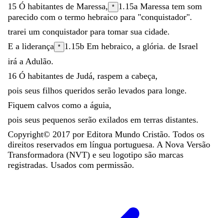
15
Ó
habitantes
de
Maressa
,
1.15a
Maressa
tem som
*
parecido com o termo hebraico para "conquistador".
trarei
um
conquistador
para
tomar
sua
cidade
.
E
a
liderança
1.15b
Em hebraico,
a glória.
de
Israel
*
irá
a
Adulão
.
16
Ó
habitantes
de
Judá
,
raspem
a
cabeça
,
pois
seus
filhos
queridos
serão
levados
para
longe
.
Fiquem
calvos
como
a
águia
,
pois
seus
pequenos
serão
exilados
em
terras
distantes
.
Copyright©
2017
por Editora Mundo Cristão. Todos os
direitos reservados em língua portuguesa. A Nova Versão
Transformadora (NVT) e seu logotipo são marcas
registradas. Usados com permissão.