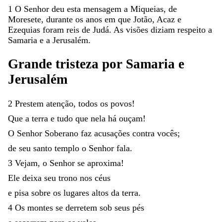
1
O
Senhor
deu
esta
mensagem
a
Miqueias
,
de
Moresete
,
durante
os
anos
em
que
Jotão
,
Acaz
e
Ezequias
foram
reis
de
Judá
.
As
visões
diziam
respeito
a
Samaria
e
a
Jerusalém
.
Grande
tristeza
por
Samaria
e
Jerusalém
2
Prestem
atenção
,
todos
os
povos
!
Que
a
terra
e
tudo
que
nela
há
ouçam
!
O
Senhor
Soberano
faz
acusações
contra
vocês
;
de
seu
santo
templo
o
Senhor
fala
.
3
Vejam
,
o
Senhor
se
aproxima
!
Ele
deixa
seu
trono
nos
céus
e
pisa
sobre
os
lugares
altos
da
terra
.
4
Os
montes
se
derretem
sob
seus
pés