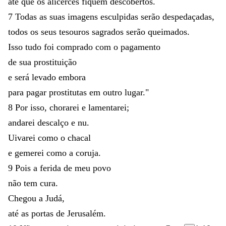
até
que
os
alicerces
fiquem
descobertos
.
7
Todas
as
suas
imagens
esculpidas
serão
despedaçadas
,
todos
os
seus
tesouros
sagrados
serão
queimados
.
Isso
tudo
foi
comprado
com
o
pagamento
de
sua
prostituição
e
será
levado
embora
para
pagar
prostitutas
em
outro
lugar
.
"
8
Por
isso
,
chorarei
e
lamentarei
;
andarei
descalço
e
nu
.
Uivarei
como
o
chacal
e
gemerei
como
a
coruja
.
9
Pois
a
ferida
de
meu
povo
não
tem
cura
.
Chegou
a
Judá
,
até
as
portas
de
Jerusalém
.