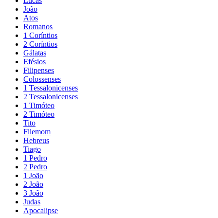
Lucas
João
Atos
Romanos
1 Coríntios
2 Coríntios
Gálatas
Efésios
Filipenses
Colossenses
1 Tessalonicenses
2 Tessalonicenses
1 Timóteo
2 Timóteo
Tito
Filemom
Hebreus
Tiago
1 Pedro
2 Pedro
1 João
2 João
3 João
Judas
Apocalipse