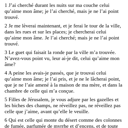
1
J’ai
cherché
durant
les
nuits
sur
ma
couche
celui
qu’aime
mon
âme
;
je
l’ai
cherché
,
mais
je
ne
l’ai
point
trouvé
.
2
Je
me
lèverai
maintenant
,
et
je
ferai
le
tour
de
la
ville
,
dans
les
rues
et
sur
les
places
;
je
chercherai
celui
qu’aime
mon
âme
.
Je
l’ai
cherché
;
mais
je
ne
l’ai
point
trouvé
.
3
Le
guet
qui
faisait
la
ronde
par
la
ville
m’a
trouvée
.
N’avez-vous
point
vu
,
leur
ai-je
dit
,
celui
qu’aime
mon
âme
?
4
A
peine
les
avais-je
passés
,
que
je
trouvai
celui
qu’aime
mon
âme
;
je
l’ai
pris
,
et
je
ne
le
lâcherai
point
,
que
je
ne
l’aie
amené
à
la
maison
de
ma
mère
,
et
dans
la
chambre
de
celle
qui
m’a
conçue
.
5
Filles
de
Jérusalem
,
je
vous
adjure
par
les
gazelles
et
les
biches
des
champs
,
ne
réveillez
pas
,
ne
réveillez
pas
celle
que
j’aime
,
avant
qu’elle
le
veuille
.
6
Qui
est
celle
qui
monte
du
désert
comme
des
colonnes
de
fumée
,
parfumée
de
myrrhe
et
d’encens
,
et
de
toute