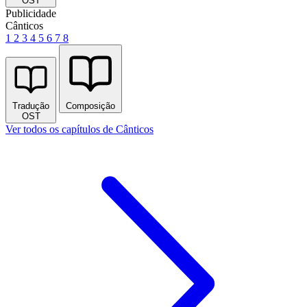
OST
Publicidade
Cânticos
1
2
3
4
5
6
7
8
Tradução
Composição
OST
Ver todos os capítulos de Cânticos