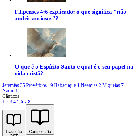
Filipenses 4:6 explicado: o que significa "não
andeis ansiosos"?
O que é o Espírito Santo e qual é o seu papel na
vida cristã?
Jeremias 35
Provérbios 19
Habacuque 1
Neemias 2
Miquéias 7
Naum 1
Cânticos
1
2
3
4
5
6
7
8
Tradução
Composição