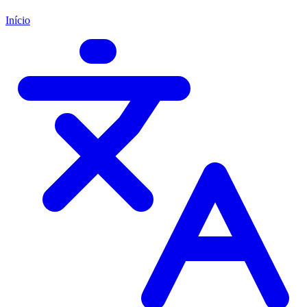
Início