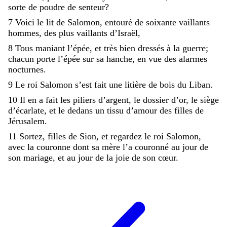
sorte
de
poudre
de
senteur
?
7
Voici
le
lit
de
Salomon
,
entouré
de
soixante
vaillants
hommes
,
des
plus
vaillants
d’Israël
,
8
Tous
maniant
l’épée
,
et
très
bien
dressés
à
la
guerre
;
chacun
porte
l’épée
sur
sa
hanche
,
en
vue
des
alarmes
nocturnes
.
9
Le
roi
Salomon
s’est
fait
une
litière
de
bois
du
Liban
.
10
Il
en
a
fait
les
piliers
d’argent
,
le
dossier
d’or
,
le
siège
d’écarlate
,
et
le
dedans
un
tissu
d’amour
des
filles
de
Jérusalem
.
11
Sortez
,
filles
de
Sion
,
et
regardez
le
roi
Salomon
,
avec
la
couronne
dont
sa
mère
l’a
couronné
au
jour
de
son
mariage
,
et
au
jour
de
la
joie
de
son
cœur
.