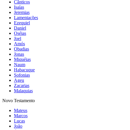
Cânticos
Isaías
Jeremias
Lamentações
Ezequiel
Daniel
Oséias
Joel
Amós
Obadias
Jonas
Miquéias
Naum
Habacuque
Sofonias
Ageu
Zacarias
Malaquias
Novo Testamento
Mateus
Marcos
Lucas
João