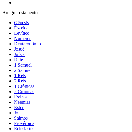
Antigo Testamento
Gênesis
Êxodo
Levítico
Números
Deuteronômio
Josué
Juízes
Rute
1 Samuel
2 Samuel
1 Reis
2 Reis
1 Crônicas
2 Crônicas
Esdras
Neemias
Ester
Jó
Salmos
Provérbios
Eclesiastes