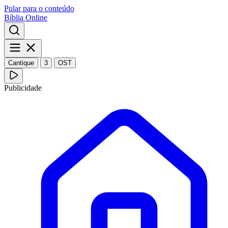
Pular para o conteúdo
Bíblia Online
Cantique
3
OST
Publicidade