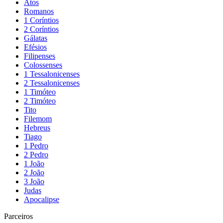
Atos
Romanos
1 Coríntios
2 Coríntios
Gálatas
Efésios
Filipenses
Colossenses
1 Tessalonicenses
2 Tessalonicenses
1 Timóteo
2 Timóteo
Tito
Filemom
Hebreus
Tiago
1 Pedro
2 Pedro
1 João
2 João
3 João
Judas
Apocalipse
Parceiros