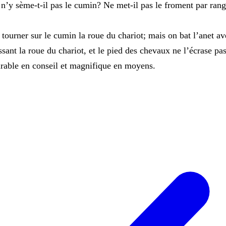
,
n’y
sème-t-il
pas
le
cumin
?
Ne
met-il
pas
le
froment
par
rang
s
tourner
sur
le
cumin
la
roue
du
chariot
;
mais
on
bat
l’anet
av
ssant
la
roue
du
chariot
,
et
le
pied
des
chevaux
ne
l’écrase
pa
rable
en
conseil
et
magnifique
en
moyens
.