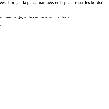
ées
,
l’orge
à
la
place
marquée
,
et
l’épeautre
sur
les
bords
?
ec
une
verge
,
et
le
cumin
avec
un
fléau
.
s
.