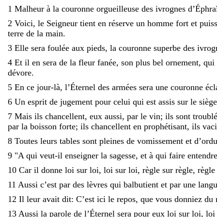
1
Malheur
à
la
couronne
orgueilleuse
des
ivrognes
d’Éphra
2
Voici
,
le
Seigneur
tient
en
réserve
un
homme
fort
et
puis
terre
de
la
main
.
3
Elle
sera
foulée
aux
pieds
,
la
couronne
superbe
des
ivro
4
Et
il
en
sera
de
la
fleur
fanée
,
son
plus
bel
ornement
,
qui
dévore
.
5
En
ce
jour-là
,
l’Éternel
des
armées
sera
une
couronne
écl
6
Un
esprit
de
jugement
pour
celui
qui
est
assis
sur
le
sièg
7
Mais
ils
chancellent
,
eux
aussi
,
par
le
vin
;
ils
sont
troubl
par
la
boisson
forte
;
ils
chancellent
en
prophétisant
,
ils
vaci
8
Toutes
leurs
tables
sont
pleines
de
vomissement
et
d’ordu
9
"
A
qui
veut-il
enseigner
la
sagesse
,
et
à
qui
faire
entendr
10
Car
il
donne
loi
sur
loi
,
loi
sur
loi
,
règle
sur
règle
,
règl
11
Aussi
c’est
par
des
lèvres
qui
balbutient
et
par
une
lang
12
Il
leur
avait
dit
:
C’est
ici
le
repos
,
que
vous
donniez
du
13
Aussi
la
parole
de
l’Éternel
sera
pour
eux
loi
sur
loi
,
lo