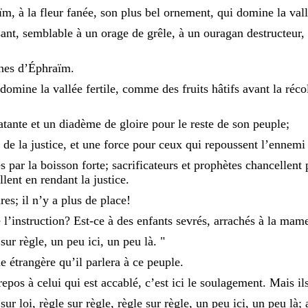
ïm
,
à
la
fleur
fanée
,
son
plus
bel
ornement
,
qui
domine
la
val
sant
,
semblable
à
un
orage
de
grêle
,
à
un
ouragan
destructeur
,
gnes
d’Éphraïm
.
domine
la
vallée
fertile
,
comme
des
fruits
hâtifs
avant
la
réco
atante
et
un
diadème
de
gloire
pour
le
reste
de
son
peuple
;
e
de
la
justice
,
et
une
force
pour
ceux
qui
repoussent
l’ennem
és
par
la
boisson
forte
;
sacrificateurs
et
prophètes
chancellent
llent
en
rendant
la
justice
.
res
;
il
n’y
a
plus
de
place
!
e
l’instruction
?
Est-ce
à
des
enfants
sevrés
,
arrachés
à
la
mame
e
sur
règle
,
un
peu
ici
,
un
peu
là
.
"
ue
étrangère
qu’il
parlera
à
ce
peuple
.
repos
à
celui
qui
est
accablé
,
c’est
ici
le
soulagement
.
Mais
il
i
sur
loi
,
règle
sur
règle
,
règle
sur
règle
,
un
peu
ici
,
un
peu
là
;