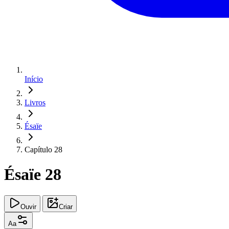
Início
Livros
Ésaïe
Capítulo 28
Ésaïe 28
Ouvir
Criar
Aa