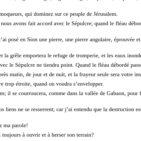
moqueurs
,
qui
dominez
sur
ce
peuple
de
Jérusalem
.
t
nous
avons
fait
accord
avec
le
Sépulcre
;
quand
le
fléau
débo
j’ai
posé
en
Sion
une
pierre
,
une
pierre
angulaire
,
éprouvée
e
et
la
grêle
emportera
le
refuge
de
tromperie
,
et
les
eaux
inond
avec
le
Sépulcre
ne
tiendra
point
.
Quand
le
fléau
débordé
pass
près
matin
,
de
jour
et
de
nuit
,
et
la
frayeur
seule
sera
votre
ins
re
trop
étroite
,
quand
on
voudra
s’envelopper
.
im
;
il
se
courroucera
,
comme
dans
la
vallée
de
Gabaon
,
pour
os
liens
ne
se
resserrent
;
car
j’ai
entendu
que
la
destruction
es
ez
ma
parole
!
l
toujours
à
ouvrir
et
à
herser
son
terrain
?