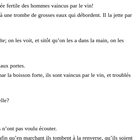
lée
fertile
des
hommes
vaincus
par
le
vin
!
à
une
trombe
de
grosses
eaux
qui
débordent
.
Il
la
jette
par
lte
;
on
les
voit
,
et
sitôt
qu’on
les
a
dans
la
main
,
on
les
i
aux
portes
.
par
la
boisson
forte
,
ils
sont
vaincus
par
le
vin
,
et
troublés
lle
?
s
n’ont
pas
voulu
écouter
.
afin
qu’en
marchant
ils
tombent
à
la
renverse
,
qu’ils
soient