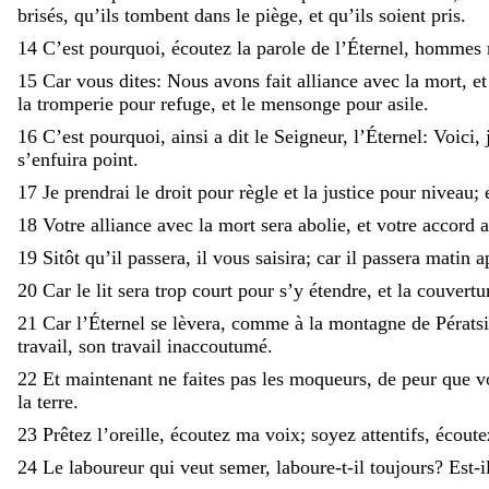
brisés
,
qu’ils
tombent
dans
le
piège
,
et
qu’ils
soient
pris
.
14
C’est
pourquoi
,
écoutez
la
parole
de
l’Éternel
,
hommes
15
Car
vous
dites
:
Nous
avons
fait
alliance
avec
la
mort
,
e
la
tromperie
pour
refuge
,
et
le
mensonge
pour
asile
.
16
C’est
pourquoi
,
ainsi
a
dit
le
Seigneur
,
l’Éternel
:
Voici
,
s’enfuira
point
.
17
Je
prendrai
le
droit
pour
règle
et
la
justice
pour
niveau
;
18
Votre
alliance
avec
la
mort
sera
abolie
,
et
votre
accord
19
Sitôt
qu’il
passera
,
il
vous
saisira
;
car
il
passera
matin
a
20
Car
le
lit
sera
trop
court
pour
s’y
étendre
,
et
la
couvertu
21
Car
l’Éternel
se
lèvera
,
comme
à
la
montagne
de
Pérats
travail
,
son
travail
inaccoutumé
.
22
Et
maintenant
ne
faites
pas
les
moqueurs
,
de
peur
que
v
la
terre
.
23
Prêtez
l’oreille
,
écoutez
ma
voix
;
soyez
attentifs
,
écout
24
Le
laboureur
qui
veut
semer
,
laboure-t-il
toujours
?
Est-i