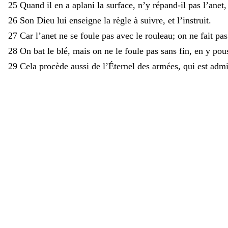
25
Quand
il
en
a
aplani
la
surface
,
n’y
répand-il
pas
l’anet
26
Son
Dieu
lui
enseigne
la
règle
à
suivre
,
et
l’instruit
.
27
Car
l’anet
ne
se
foule
pas
avec
le
rouleau
;
on
ne
fait
pa
28
On
bat
le
blé
,
mais
on
ne
le
foule
pas
sans
fin
,
en
y
pou
29
Cela
procède
aussi
de
l’Éternel
des
armées
,
qui
est
admi