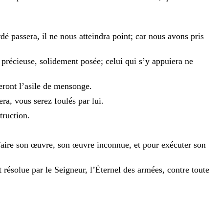
rdé
passera
,
il
ne
nous
atteindra
point
;
car
nous
avons
pris
t
précieuse
,
solidement
posée
;
celui
qui
s’y
appuiera
ne
eront
l’asile
de
mensonge
.
era
,
vous
serez
foulés
par
lui
.
truction
.
faire
son
œuvre
,
son
œuvre
inconnue
,
et
pour
exécuter
son
t
résolue
par
le
Seigneur
,
l’Éternel
des
armées
,
contre
toute