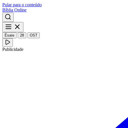
Pular para o conteúdo
Bíblia Online
Ésaïe
28
OST
Publicidade