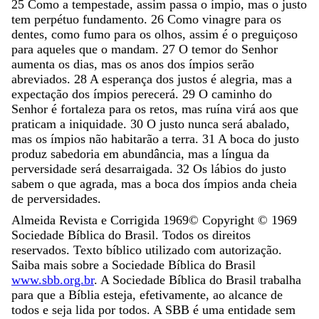
25
Como
a
tempestade
,
assim
passa
o
ímpio
,
mas
o
justo
tem
perpétuo
fundamento
.
26
Como
vinagre
para
os
dentes
,
como
fumo
para
os
olhos
,
assim
é
o
preguiçoso
para
aqueles
que
o
mandam
.
27
O
temor
do
Senhor
aumenta
os
dias
,
mas
os
anos
dos
ímpios
serão
abreviados
.
28
A
esperança
dos
justos
é
alegria
,
mas
a
expectação
dos
ímpios
perecerá
.
29
O
caminho
do
Senhor
é
fortaleza
para
os
retos
,
mas
ruína
virá
aos
que
praticam
a
iniquidade
.
30
O
justo
nunca
será
abalado
,
mas
os
ímpios
não
habitarão
a
terra
.
31
A
boca
do
justo
produz
sabedoria
em
abundância
,
mas
a
língua
da
perversidade
será
desarraigada
.
32
Os
lábios
do
justo
sabem
o
que
agrada
,
mas
a
boca
dos
ímpios
anda
cheia
de
perversidades
.
Almeida Revista e Corrigida 1969
© Copyright ©
1969
Sociedade Bíblica do Brasil. Todos os direitos
reservados. Texto bíblico utilizado com autorização.
Saiba mais sobre a Sociedade Bíblica do Brasil
www.sbb.org.br
. A Sociedade Bíblica do Brasil trabalha
para que a Bíblia esteja, efetivamente, ao alcance de
todos e seja lida por todos. A SBB é uma entidade sem