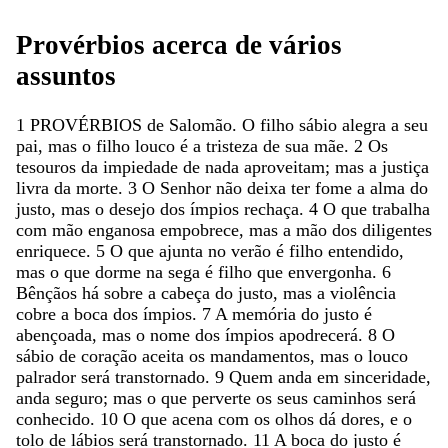
Provérbios
acerca
de
vários
assuntos
1
PROVÉRBIOS
de
Salomão
.
O
filho
sábio
alegra
a
seu
pai
,
mas
o
filho
louco
é
a
tristeza
de
sua
mãe
.
2
Os
tesouros
da
impiedade
de
nada
aproveitam
;
mas
a
justiça
livra
da
morte
.
3
O
Senhor
não
deixa
ter
fome
a
alma
do
justo
,
mas
o
desejo
dos
ímpios
rechaça
.
4
O
que
trabalha
com
mão
enganosa
empobrece
,
mas
a
mão
dos
diligentes
enriquece
.
5
O
que
ajunta
no
verão
é
filho
entendido
,
mas
o
que
dorme
na
sega
é
filho
que
envergonha
.
6
Bênçãos
há
sobre
a
cabeça
do
justo
,
mas
a
violência
cobre
a
boca
dos
ímpios
.
7
A
memória
do
justo
é
abençoada
,
mas
o
nome
dos
ímpios
apodrecerá
.
8
O
sábio
de
coração
aceita
os
mandamentos
,
mas
o
louco
palrador
será
transtornado
.
9
Quem
anda
em
sinceridade
,
anda
seguro
;
mas
o
que
perverte
os
seus
caminhos
será
conhecido
.
10
O
que
acena
com
os
olhos
dá
dores
,
e
o
tolo
de
lábios
será
transtornado
.
11
A
boca
do
justo
é