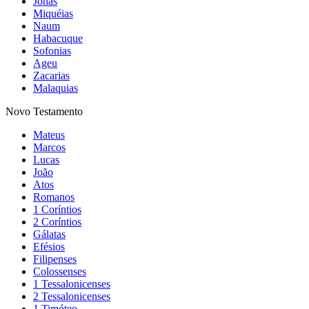
Jonas
Miquéias
Naum
Habacuque
Sofonias
Ageu
Zacarias
Malaquias
Novo Testamento
Mateus
Marcos
Lucas
João
Atos
Romanos
1 Coríntios
2 Coríntios
Gálatas
Efésios
Filipenses
Colossenses
1 Tessalonicenses
2 Tessalonicenses
1 Timóteo