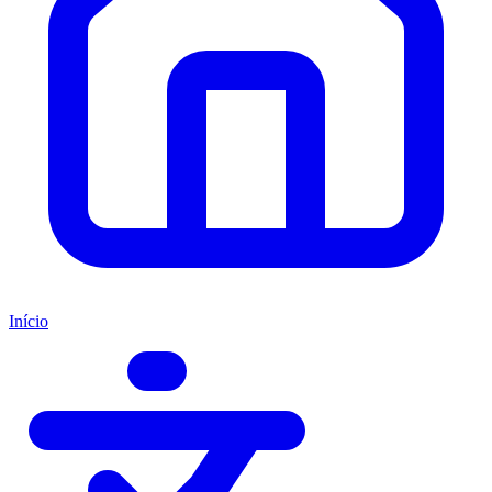
Início