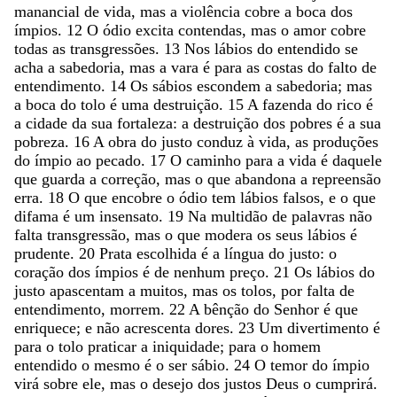
manancial
de
vida
,
mas
a
violência
cobre
a
boca
dos
ímpios
.
12
O
ódio
excita
contendas
,
mas
o
amor
cobre
todas
as
transgressões
.
13
Nos
lábios
do
entendido
se
acha
a
sabedoria
,
mas
a
vara
é
para
as
costas
do
falto
de
entendimento
.
14
Os
sábios
escondem
a
sabedoria
;
mas
a
boca
do
tolo
é
uma
destruição
.
15
A
fazenda
do
rico
é
a
cidade
da
sua
fortaleza
:
a
destruição
dos
pobres
é
a
sua
pobreza
.
16
A
obra
do
justo
conduz
à
vida
,
as
produções
do
ímpio
ao
pecado
.
17
O
caminho
para
a
vida
é
daquele
que
guarda
a
correção
,
mas
o
que
abandona
a
repreensão
erra
.
18
O
que
encobre
o
ódio
tem
lábios
falsos
,
e
o
que
difama
é
um
insensato
.
19
Na
multidão
de
palavras
não
falta
transgressão
,
mas
o
que
modera
os
seus
lábios
é
prudente
.
20
Prata
escolhida
é
a
língua
do
justo
:
o
coração
dos
ímpios
é
de
nenhum
preço
.
21
Os
lábios
do
justo
apascentam
a
muitos
,
mas
os
tolos
,
por
falta
de
entendimento
,
morrem
.
22
A
bênção
do
Senhor
é
que
enriquece
;
e
não
acrescenta
dores
.
23
Um
divertimento
é
para
o
tolo
praticar
a
iniquidade
;
para
o
homem
entendido
o
mesmo
é
o
ser
sábio
.
24
O
temor
do
ímpio
virá
sobre
ele
,
mas
o
desejo
dos
justos
Deus
o
cumprirá
.