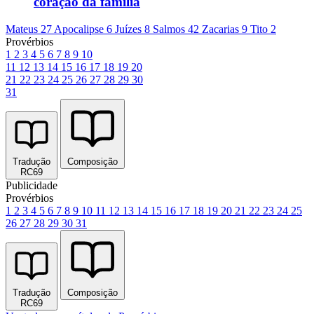
coração da família
Mateus 27
Apocalipse 6
Juízes 8
Salmos 42
Zacarias 9
Tito 2
Provérbios
1
2
3
4
5
6
7
8
9
10
11
12
13
14
15
16
17
18
19
20
21
22
23
24
25
26
27
28
29
30
31
Tradução
Composição
RC69
Publicidade
Provérbios
1
2
3
4
5
6
7
8
9
10
11
12
13
14
15
16
17
18
19
20
21
22
23
24
25
26
27
28
29
30
31
Tradução
Composição
RC69