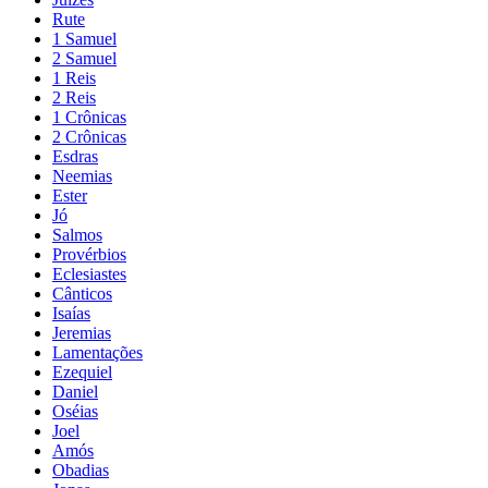
Rute
1 Samuel
2 Samuel
1 Reis
2 Reis
1 Crônicas
2 Crônicas
Esdras
Neemias
Ester
Jó
Salmos
Provérbios
Eclesiastes
Cânticos
Isaías
Jeremias
Lamentações
Ezequiel
Daniel
Oséias
Joel
Amós
Obadias