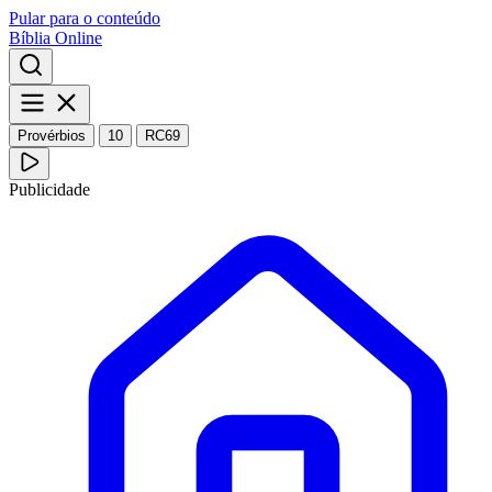
Pular para o conteúdo
Bíblia Online
Provérbios
10
RC69
Publicidade