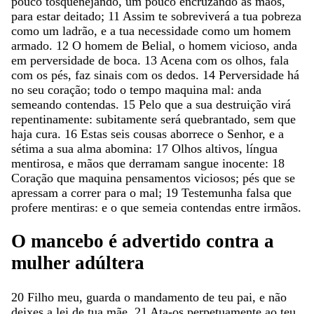
pouco
tosquenejando
,
um
pouco
encruzando
as
mãos
,
para
estar
deitado
;
11
Assim
te
sobreviverá
a
tua
pobreza
como
um
ladrão
,
e
a
tua
necessidade
como
um
homem
armado
.
12
O
homem
de
Belial
,
o
homem
vicioso
,
anda
em
perversidade
de
boca
.
13
Acena
com
os
olhos
,
fala
com
os
pés
,
faz
sinais
com
os
dedos
.
14
Perversidade
há
no
seu
coração
;
todo
o
tempo
maquina
mal
:
anda
semeando
contendas
.
15
Pelo
que
a
sua
destruição
virá
repentinamente
:
subitamente
será
quebrantado
,
sem
que
haja
cura
.
16
Estas
seis
cousas
aborrece
o
Senhor
,
e
a
sétima
a
sua
alma
abomina
:
17
Olhos
altivos
,
língua
mentirosa
,
e
mãos
que
derramam
sangue
inocente
:
18
Coração
que
maquina
pensamentos
viciosos
;
pés
que
se
apressam
a
correr
para
o
mal
;
19
Testemunha
falsa
que
profere
mentiras
:
e
o
que
semeia
contendas
entre
irmãos
.
O
mancebo
é
advertido
contra
a
mulher
adúltera
20
Filho
meu
,
guarda
o
mandamento
de
teu
pai
,
e
não
deixes
a
lei
de
tua
mãe
.
21
Ata-os
perpetuamente
ao
teu