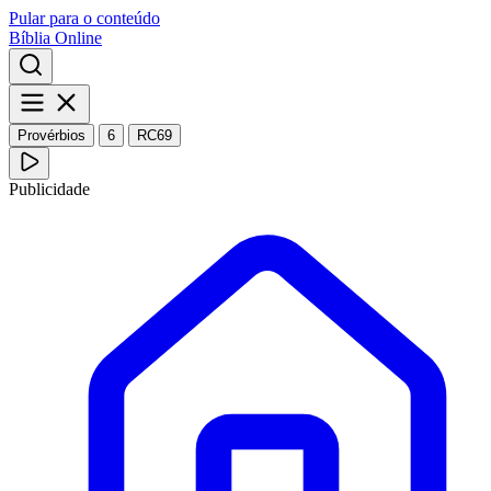
Pular para o conteúdo
Bíblia Online
Provérbios
6
RC69
Publicidade