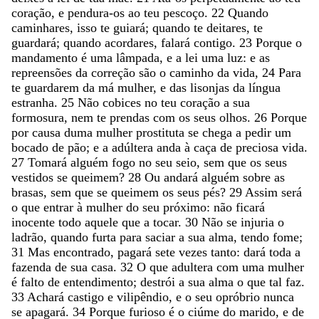
coração
,
e
pendura-os
ao
teu
pescoço
.
22
Quando
caminhares
,
isso
te
guiará
;
quando
te
deitares
,
te
guardará
;
quando
acordares
,
falará
contigo
.
23
Porque
o
mandamento
é
uma
lâmpada
,
e
a
lei
uma
luz
:
e
as
repreensões
da
correção
são
o
caminho
da
vida
,
24
Para
te
guardarem
da
má
mulher
,
e
das
lisonjas
da
língua
estranha
.
25
Não
cobices
no
teu
coração
a
sua
formosura
,
nem
te
prendas
com
os
seus
olhos
.
26
Porque
por
causa
duma
mulher
prostituta
se
chega
a
pedir
um
bocado
de
pão
;
e
a
adúltera
anda
à
caça
de
preciosa
vida
.
27
Tomará
alguém
fogo
no
seu
seio
,
sem
que
os
seus
vestidos
se
queimem
?
28
Ou
andará
alguém
sobre
as
brasas
,
sem
que
se
queimem
os
seus
pés
?
29
Assim
será
o
que
entrar
à
mulher
do
seu
próximo
:
não
ficará
inocente
todo
aquele
que
a
tocar
.
30
Não
se
injuria
o
ladrão
,
quando
furta
para
saciar
a
sua
alma
,
tendo
fome
;
31
Mas
encontrado
,
pagará
sete
vezes
tanto
:
dará
toda
a
fazenda
de
sua
casa
.
32
O
que
adultera
com
uma
mulher
é
falto
de
entendimento
;
destrói
a
sua
alma
o
que
tal
faz
.
33
Achará
castigo
e
vilipêndio
,
e
o
seu
opróbrio
nunca
se
apagará
.
34
Porque
furioso
é
o
ciúme
do
marido
,
e
de