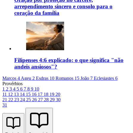
arrependimento sincero e consolo para o
coração da família
Filipenses 4:6 explicado: o que significa "não
andeis ansiosos"?
Marcos 4
Ageu 2
Esdras 10
Romanos 15
João 7
Eclesiastes 6
Provérbios
1
2
3
4
5
6
7
8
9
10
11
12
13
14
15
16
17
18
19
20
21
22
23
24
25
26
27
28
29
30
31