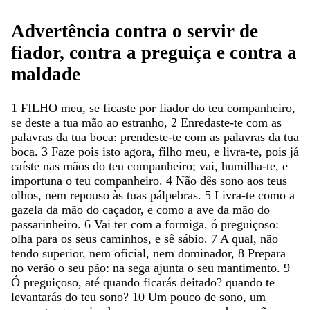
Advertência
contra
o
servir
de
fiador
,
contra
a
preguiça
e
contra
a
maldade
1
FILHO
meu
,
se
ficaste
por
fiador
do
teu
companheiro
,
se
deste
a
tua
mão
ao
estranho
,
2
Enredaste-te
com
as
palavras
da
tua
boca
:
prendeste-te
com
as
palavras
da
tua
boca
.
3
Faze
pois
isto
agora
,
filho
meu
,
e
livra-te
,
pois
já
caíste
nas
mãos
do
teu
companheiro
;
vai
,
humilha-te
,
e
importuna
o
teu
companheiro
.
4
Não
dês
sono
aos
teus
olhos
,
nem
repouso
às
tuas
pálpebras
.
5
Livra-te
como
a
gazela
da
mão
do
caçador
,
e
como
a
ave
da
mão
do
passarinheiro
.
6
Vai
ter
com
a
formiga
,
ó
preguiçoso
:
olha
para
os
seus
caminhos
,
e
sê
sábio
.
7
A
qual
,
não
tendo
superior
,
nem
oficial
,
nem
dominador
,
8
Prepara
no
verão
o
seu
pão
:
na
sega
ajunta
o
seu
mantimento
.
9
Ó
preguiçoso
,
até
quando
ficarás
deitado
?
quando
te
levantarás
do
teu
sono
?
10
Um
pouco
de
sono
,
um