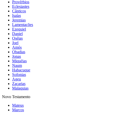
Provérbios
Eclesiastes
Cânticos
Isaías
Jeremias
Lamentações
Ezequiel
Daniel
Oséias
Joel
Amós
Obadias
Jonas
Miquéias
Naum
Habacuque
Sofonias
Ageu
Zacarias
Malaquias
Novo Testamento
Mateus
Marcos