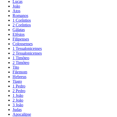
Lucas
João
Atos
Romanos
1 Coríntios
2 Coríntios
Gálatas
Efésios
Filipenses
Colossenses
1 Tessalonicenses
2 Tessalonicenses
1 Timóteo
2 Timóteo
Tito
Filemom
Hebreus
Tiago
1 Pedro
2 Pedro
1 João
2 João
3 João
Judas
Apocalipse