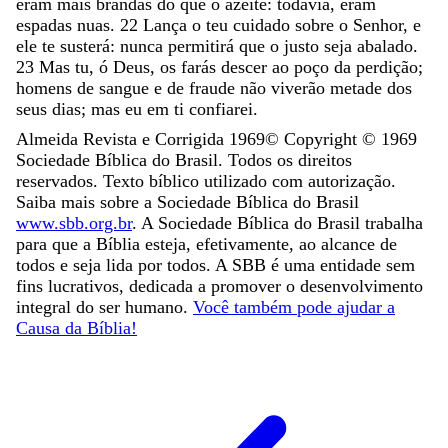
eram
mais
brandas
do
que
o
azeite
:
todavia
,
eram
espadas
nuas
.
22
Lança
o
teu
cuidado
sobre
o
Senhor
,
e
ele
te
susterá
:
nunca
permitirá
que
o
justo
seja
abalado
.
23
Mas
tu
,
ó
Deus
,
os
farás
descer
ao
poço
da
perdição
;
homens
de
sangue
e
de
fraude
não
viverão
metade
dos
seus
dias
;
mas
eu
em
ti
confiarei
.
Almeida Revista e Corrigida 1969
© Copyright ©
1969
Sociedade Bíblica do Brasil. Todos os direitos
reservados. Texto bíblico utilizado com autorização.
Saiba mais sobre a Sociedade Bíblica do Brasil
www.sbb.org.br
. A Sociedade Bíblica do Brasil trabalha
para que a Bíblia esteja, efetivamente, ao alcance de
todos e seja lida por todos. A SBB é uma entidade sem
fins lucrativos, dedicada a promover o desenvolvimento
integral do ser humano.
Você também pode ajudar a
Causa da Bíblia!