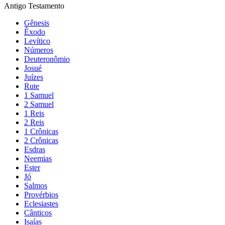
Antigo Testamento
Gênesis
Êxodo
Levítico
Números
Deuteronômio
Josué
Juízes
Rute
1 Samuel
2 Samuel
1 Reis
2 Reis
1 Crônicas
2 Crônicas
Esdras
Neemias
Ester
Jó
Salmos
Provérbios
Eclesiastes
Cânticos
Isaías