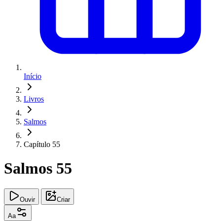
Início
Livros
Salmos
Capítulo 55
Salmos 55
Ouvir
Criar
Aa