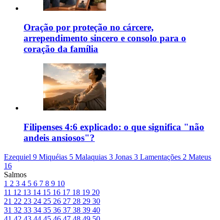
Oração por proteção no cárcere,
arrependimento sincero e consolo para o
coração da família
Filipenses 4:6 explicado: o que significa "não
andeis ansiosos"?
Ezequiel 9
Miquéias 5
Malaquias 3
Jonas 3
Lamentações 2
Mateus
16
Salmos
1
2
3
4
5
6
7
8
9
10
11
12
13
14
15
16
17
18
19
20
21
22
23
24
25
26
27
28
29
30
31
32
33
34
35
36
37
38
39
40
41
42
43
44
45
46
47
48
49
50