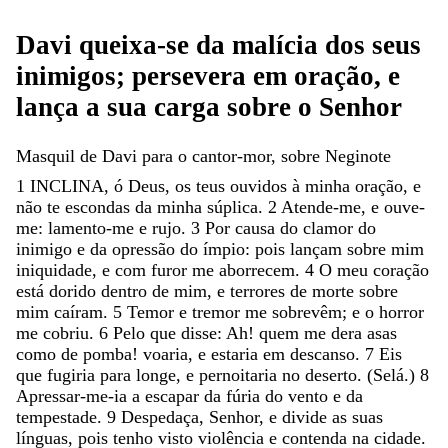
Davi
queixa-se
da
malícia
dos
seus
inimigos
;
persevera
em
oração
,
e
lança
a
sua
carga
sobre
o
Senhor
Masquil
de
Davi
para
o
cantor-mor
,
sobre
Neginote
1
INCLINA
,
ó
Deus
,
os
teus
ouvidos
à
minha
oração
,
e
não
te
escondas
da
minha
súplica
.
2
Atende-me
,
e
ouve-
me
:
lamento-me
e
rujo
.
3
Por
causa
do
clamor
do
inimigo
e
da
opressão
do
ímpio
:
pois
lançam
sobre
mim
iniquidade
,
e
com
furor
me
aborrecem
.
4
O
meu
coração
está
dorido
dentro
de
mim
,
e
terrores
de
morte
sobre
mim
caíram
.
5
Temor
e
tremor
me
sobrevêm
;
e
o
horror
me
cobriu
.
6
Pelo
que
disse
:
Ah
!
quem
me
dera
asas
como
de
pomba
!
voaria
,
e
estaria
em
descanso
.
7
Eis
que
fugiria
para
longe
,
e
pernoitaria
no
deserto
.
(
Selá
.
)
8
Apressar-me-ia
a
escapar
da
fúria
do
vento
e
da
tempestade
.
9
Despedaça
,
Senhor
,
e
divide
as
suas
línguas
,
pois
tenho
visto
violência
e
contenda
na
cidade
.