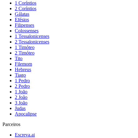
1 Coríntios
2 Coríntios
Gálatas
Efésios
Filipenses
Colossenses
1 Tessalonicenses
2 Tessalonicenses
1 Timóteo
2 Timóteo
Tito
Filemom
Hebreus
Tiago
1 Pedro
2 Pedro
1 João
2 João
3 João
Judas
Apocalipse
Parceiros
Escreva.ai