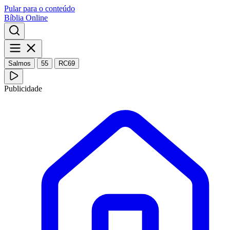
Pular para o conteúdo
Bíblia Online
Salmos
55
RC69
Publicidade