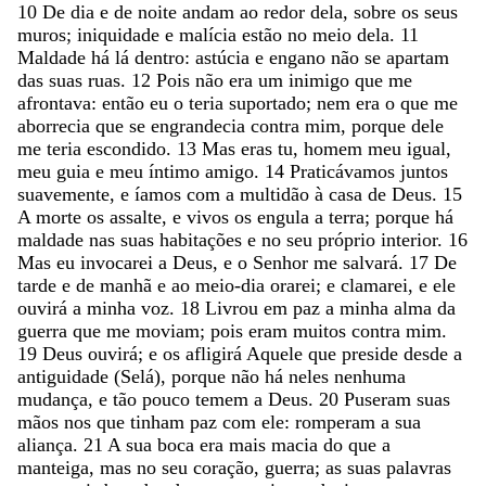
10
De
dia
e
de
noite
andam
ao
redor
dela
,
sobre
os
seus
muros
;
iniquidade
e
malícia
estão
no
meio
dela
.
11
Maldade
há
lá
dentro
:
astúcia
e
engano
não
se
apartam
das
suas
ruas
.
12
Pois
não
era
um
inimigo
que
me
afrontava
:
então
eu
o
teria
suportado
;
nem
era
o
que
me
aborrecia
que
se
engrandecia
contra
mim
,
porque
dele
me
teria
escondido
.
13
Mas
eras
tu
,
homem
meu
igual
,
meu
guia
e
meu
íntimo
amigo
.
14
Praticávamos
juntos
suavemente
,
e
íamos
com
a
multidão
à
casa
de
Deus
.
15
A
morte
os
assalte
,
e
vivos
os
engula
a
terra
;
porque
há
maldade
nas
suas
habitações
e
no
seu
próprio
interior
.
16
Mas
eu
invocarei
a
Deus
,
e
o
Senhor
me
salvará
.
17
De
tarde
e
de
manhã
e
ao
meio-dia
orarei
;
e
clamarei
,
e
ele
ouvirá
a
minha
voz
.
18
Livrou
em
paz
a
minha
alma
da
guerra
que
me
moviam
;
pois
eram
muitos
contra
mim
.
19
Deus
ouvirá
;
e
os
afligirá
Aquele
que
preside
desde
a
antiguidade
(
Selá
)
,
porque
não
há
neles
nenhuma
mudança
,
e
tão
pouco
temem
a
Deus
.
20
Puseram
suas
mãos
nos
que
tinham
paz
com
ele
:
romperam
a
sua
aliança
.
21
A
sua
boca
era
mais
macia
do
que
a
manteiga
,
mas
no
seu
coração
,
guerra
;
as
suas
palavras