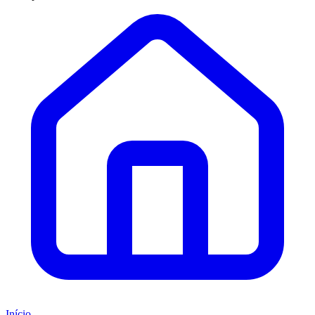
Início