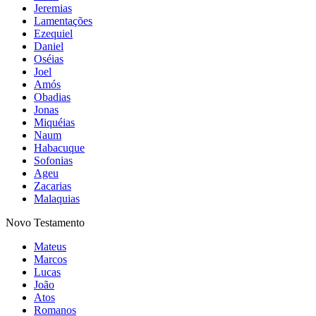
Jeremias
Lamentações
Ezequiel
Daniel
Oséias
Joel
Amós
Obadias
Jonas
Miquéias
Naum
Habacuque
Sofonias
Ageu
Zacarias
Malaquias
Novo Testamento
Mateus
Marcos
Lucas
João
Atos
Romanos