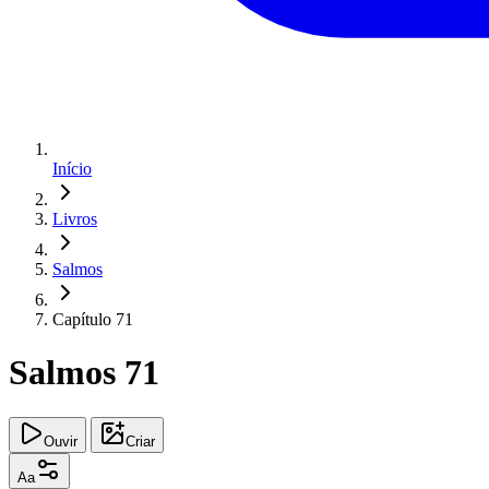
Início
Livros
Salmos
Capítulo 71
Salmos 71
Ouvir
Criar
Aa