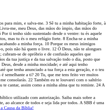
dos
para
mim
,
e
salva-me
.
3
Sê
tu
a
minha
habitação
forte
,
à
Livra-me
,
meu
Deus
,
das
mãos
do
ímpio
,
das
mãos
do
6
Por
ti
tenho
sido
sustentado
desde
o
ventre
:
tu
és
aquele
tos
,
mas
tu
és
o
meu
refúgio
forte
.
8
Encha-se
a
minha
acabando
a
minha
força
.
10
Porque
os
meus
inimigos
-o
,
pois
não
há
quem
o
livre
.
12
Ó
Deus
,
não
te
alongues
a
;
cubram-se
de
opróbrio
e
de
confusão
aqueles
que
ãos
da
tua
justiça
e
da
tua
salvação
todo
o
dia
,
posto
que
ó
Deus
,
desde
a
minha
mocidade
;
e
até
aqui
tenho
,
até
que
tenha
anunciado
a
tua
força
a
esta
geração
,
e
o
teu
m
é
semelhante
a
ti
?
20
Tu
,
que
me
tens
feito
ver
muitos
o
me
consolarás
.
22
Também
eu
te
louvarei
com
o
saltério
eu
te
cantar
,
assim
como
a
minha
alma
que
tu
remiste
.
24
A
bíblico utilizado com autorização. Saiba mais sobre a
nte, ao alcance de todos e seja lida por todos. A SBB é uma
a Causa da Bíblia!