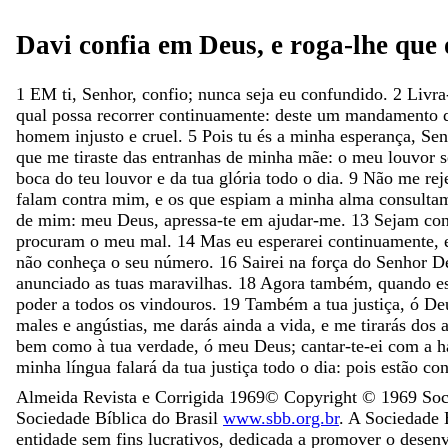
Davi
confia
em
Deus
,
e
roga-lhe
que
1
EM
ti
,
Senhor
,
confio
;
nunca
seja
eu
confundido
.
2
Livr
qual
possa
recorrer
continuamente
:
deste
um
mandamento
homem
injusto
e
cruel
.
5
Pois
tu
és
a
minha
esperança
,
Se
que
me
tiraste
das
entranhas
de
minha
mãe
:
o
meu
louvor
s
boca
do
teu
louvor
e
da
tua
glória
todo
o
dia
.
9
Não
me
rej
falam
contra
mim
,
e
os
que
espiam
a
minha
alma
consult
de
mim
:
meu
Deus
,
apressa-te
em
ajudar-me
.
13
Sejam
co
procuram
o
meu
mal
.
14
Mas
eu
esperarei
continuamente
,
não
conheça
o
seu
número
.
16
Sairei
na
força
do
Senhor
D
anunciado
as
tuas
maravilhas
.
18
Agora
também
,
quando
e
poder
a
todos
os
vindouros
.
19
Também
a
tua
justiça
,
ó
De
males
e
angústias
,
me
darás
ainda
a
vida
,
e
me
tirarás
dos
bem
como
à
tua
verdade
,
ó
meu
Deus
;
cantar-te-ei
com
a
h
minha
língua
falará
da
tua
justiça
todo
o
dia
:
pois
estão
co
Almeida Revista e Corrigida 1969
© Copyright ©
1969
Soci
Sociedade Bíblica do Brasil
www.sbb.org.br
. A Sociedade B
entidade sem fins lucrativos, dedicada a promover o desen