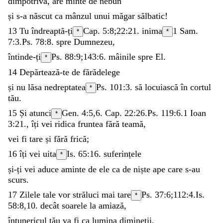
dimpotrivă
,
are
minte
de
nebun
și
s-a
născut
ca
mânzul
unui
măgar
sălbatic
!
13
Tu
îndreaptă-ți
Cap. 5:8;
22:21
.
inima
1 Sam.
*
*
7:3
.
Ps. 78:8
.
spre
Dumnezeu
,
întinde-ți
Ps. 88:9
;
143:6
.
mâinile
spre
El
.
*
14
Depărtează-te
de
fărădelege
și
nu
lăsa
nedreptatea
Ps. 101:3
.
să
locuiască
în
cortul
*
tău
.
15
Și
atunci
Gen. 4:5
,
6
. Cap. 22:26.
Ps. 119:6
.
1 Ioan
*
3:21
.
,
îți
vei
ridica
fruntea
fără
teamă
,
vei
fi
tare
și
fără
frică
;
16
îți
vei
uita
Is. 65:16
.
suferințele
*
și-ți
vei
aduce
aminte
de
ele
ca
de
niște
ape
care
s-au
scurs
.
17
Zilele
tale
vor
străluci
mai
tare
Ps. 37:6
;
112:4
.
Is.
*
58:8
,
10
.
decât
soarele
la
amiază
,
întunericul
tău
va
fi
ca
lumina
dimineții
.