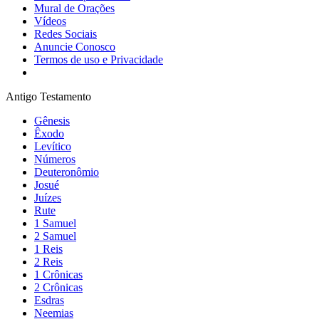
Mural de Orações
Vídeos
Redes Sociais
Anuncie Conosco
Termos de uso e Privacidade
Antigo Testamento
Gênesis
Êxodo
Levítico
Números
Deuteronômio
Josué
Juízes
Rute
1 Samuel
2 Samuel
1 Reis
2 Reis
1 Crônicas
2 Crônicas
Esdras
Neemias