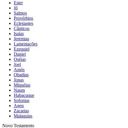
Ester
Jó
Salmos
Provérbios
Eclesiastes
Cânticos
Isaías
Jeremias
Lamentações
Ezequiel
Daniel
Oséias
Joel
Amós
Obadias
Jonas
Miquéias
Naum
Habacuque
Sofonias
Ageu
Zacarias
Malaquias
Novo Testamento