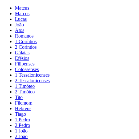
Mateus
Marcos
Lucas
João
Atos
Romanos
1 Coríntios
2 Coríntios
Gálatas
Efésios
Filipenses
Colossenses
1 Tessalonicenses
2 Tessalonicenses
1 Timóteo
2 Timóteo
Tito
Filemom
Hebreus
Tiago
1 Pedro
2 Pedro
1 João
2 João