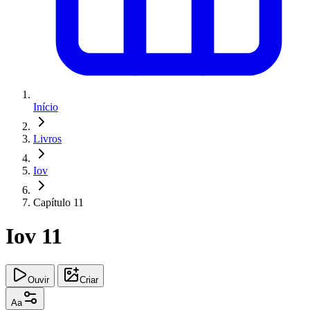
Início
Livros
Iov
Capítulo 11
Iov 11
Ouvir
Criar
Aa