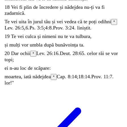
18
Vei
fi
plin
de
încredere
și
nădejdea
nu-ți
va
fi
zadarnică
.
Te
vei
uita
în
jurul
tău
și
vei
vedea
că
te
poți
odihni
*
Lev. 26:5
,
6
.
Ps. 3:5
;
4:8
.
Prov. 3:24
.
liniștit
.
19
Te
vei
culca
și
nimeni
nu
te
va
tulbura
,
și
mulți
vor
umbla
după
bunăvoința
ta
.
20
Dar
ochii
Lev. 26:16
.
Deut. 28:65
.
celor
răi
se
vor
*
topi
;
ei
n-au
loc
de
scăpare
:
moartea
,
iată
nădejdea
Cap. 8:14;
18:14
.
Prov. 11:7
.
*
lor
!
"