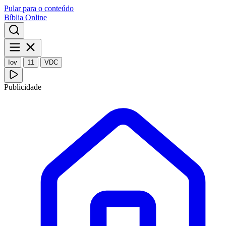
Pular para o conteúdo
Bíblia Online
Iov
11
VDC
Publicidade