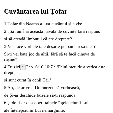
Cuvântarea
lui
Țofar
1
Țofar
din
Naama
a
luat
cuvântul
și
a
zis
:
2
„
Să
rămână
această
năvală
de
cuvinte
fără
răspuns
și
să
creadă
limbutul
că
are
dreptate
?
3
Vor
face
vorbele
tale
deșarte
pe
oameni
să
tacă
?
Și-ți
vei
bate
joc
de
alții
,
fără
să
te
facă
cineva
de
rușine
?
4
Tu
zici
Cap. 6:10;
10:7
.
:
‘
Felul
meu
de
a
vedea
este
*
drept
și
sunt
curat
în
ochii
Tăi
.
’
5
Ah
,
de
ar
vrea
Dumnezeu
să
vorbească
,
de
Și-ar
deschide
buzele
să-ți
răspundă
6
și
de
ți-ar
descoperi
tainele
înțelepciunii
Lui
,
ale
înțelepciunii
Lui
nemărginite
,