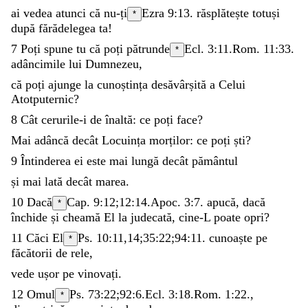
ai
vedea
atunci
că
nu-ți
Ezra 9:13
.
răsplătește
totuși
*
după
fărădelegea
ta
!
7
Poți
spune
tu
că
poți
pătrunde
Ecl. 3:11
.
Rom. 11:33
.
*
adâncimile
lui
Dumnezeu
,
că
poți
ajunge
la
cunoștința
desăvârșită
a
Celui
Atotputernic
?
8
Cât
cerurile-i
de
înaltă
:
ce
poți
face
?
Mai
adâncă
decât
Locuința
morților
:
ce
poți
ști
?
9
Întinderea
ei
este
mai
lungă
decât
pământul
și
mai
lată
decât
marea
.
10
Dacă
Cap. 9:12;
12:14
.
Apoc. 3:7
.
apucă
,
dacă
*
închide
și
cheamă
El
la
judecată
,
cine-L
poate
opri
?
11
Căci
El
Ps. 10:11
,
14
;
35:22
;
94:11
.
cunoaște
pe
*
făcătorii
de
rele
,
vede
ușor
pe
vinovați
.
12
Omul
Ps. 73:22
;
92:6
.
Ecl. 3:18
.
Rom. 1:22
.
,
*