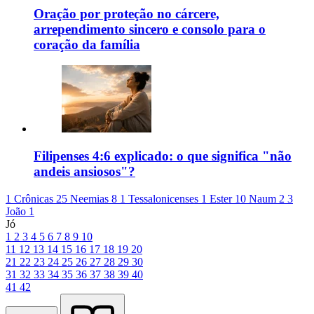
Oração por proteção no cárcere,
arrependimento sincero e consolo para o
coração da família
Filipenses 4:6 explicado: o que significa "não
andeis ansiosos"?
1 Crônicas 25
Neemias 8
1 Tessalonicenses 1
Ester 10
Naum 2
3
João 1
Jó
1
2
3
4
5
6
7
8
9
10
11
12
13
14
15
16
17
18
19
20
21
22
23
24
25
26
27
28
29
30
31
32
33
34
35
36
37
38
39
40
41
42