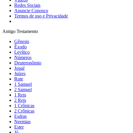
Redes Sociais
Anuncie Conosco
Termos de uso e Privacidade
Antigo Testamento
Gênesis
Êxodo
Levítico
Números
Deuteronômio
Josué
Juízes
Rute
1 Samuel
2 Samuel
1 Reis
2 Reis
1 Crônicas
2 Crônicas
Esdras
Neemias
Ester
Jó