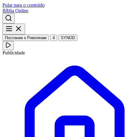
Pular para o conteúdo
Bíblia Online
Послание к Римлянам
4
SYNOD
Publicidade