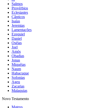
Salmos
Provérbios
Eclesiastes
Cânticos
Isaías
Jeremias
Lamentações
Ezequiel
Daniel
Oséias
Joel
Amós
Obadias
Jonas
Miquéias
Naum
Habacuque
Sofonias
Ageu
Zacarias
Malaquias
Novo Testamento
Mateus