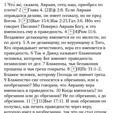
1
Что
́
же
,
скажем
,
Авраам
,
отец
наш
,
приобрел
по
плоти
?
2
Глава 4. [2]
Еф 2:8
.
Если
Авраам
*
оправдался
делами
,
он
имеет
похвалу
,
но
не
пред
Богом
.
3
[3]
Быт 15:6
.
Иак 2:23
.
Гал 3:6
.
Ибо
что
*
говорит
Писание
?
Поверил
Авраам
Богу
,
и
это
вменилось
ему
в
праведность
.
4
[4]
Рим 11:6
.
*
Воздаяние
делающему
вменяется
не
по
милости
,
но
по
долгу
.
5
А
не
делающему
,
но
верующему
в
Того
,
Кто
оправдывает
нечестивого
,
вера
его
вменяется
в
праведность
.
6
Так
и
Давид
называет
блаженным
человека
,
которому
Бог
вменяет
праведность
независимо
от
дел
:
7
Блаженны
,
чьи
беззакония
прощены
и
чьи
грехи
покрыты
.
8
[8]
Пс 31:1–2
.
*
Блажен
человек
,
которому
Господь
не
вменит
греха
.
9
Блаженство
сие
относится
к
обрезанию
,
или
к
необрезанию
?
Мы
говорим
,
что
Аврааму
вера
вменилась
в
праведность
.
10
Когда
вменилась
?
по
обрезании
или
до
обрезания
?
Не
по
обрезании
,
а
до
обрезания
.
11
[11]
Быт 17:11
.
И
знак
обрезания
он
*
получил
,
как
печать
праведности
через
веру
,
которую
имел
в
необрезании
,
так
что
он
стал
отцом