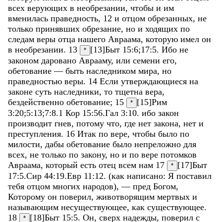
всех
верующих
в
необрезании
,
чтобы
и
им
вменилась
праведность
,
12
и
отцом
обрезанных
,
не
только
принявших
обрезание
,
но
и
ходящих
по
следам
веры
отца
нашего
Авраама
,
которую
имел
он
в
необрезании
.
13
[13]
Быт 15:6
;
17:5
.
Ибо
не
*
законом
даровано
Аврааму
,
или
семени
его
,
обетование
—
быть
наследником
мира
,
но
праведностью
веры
.
14
Если
утверждающиеся
на
законе
суть
наследники
,
то
тщетна
вера
,
бездейственно
обетование
;
15
[15]
Рим
*
3:20
;
5:13
;
7:8
.
1 Кор 15:56
.
Гал 3:10
.
ибо
закон
производит
гнев
,
потому
что
,
где
нет
закона
,
нет
и
преступления
.
16
Итак
по
вере
,
чтобы
было
по
милости
,
дабы
обетование
было
непреложно
для
всех
,
не
только
по
закону
,
но
и
по
вере
потомков
Авраама
,
который
есть
отец
всем
нам
17
[17]
Быт
*
17:5
.
Сир 44:19
.
Евр 11:12
.
(
как
написано
:
Я
поставил
тебя
отцом
многих
народов
)
,
—
пред
Богом
,
Которому
он
поверил
,
животворящим
мертвых
и
называющим
несуществующее
,
как
существующее
.
18
[18]
Быт 15:5
.
Он
,
сверх
надежды
,
поверил
с
*