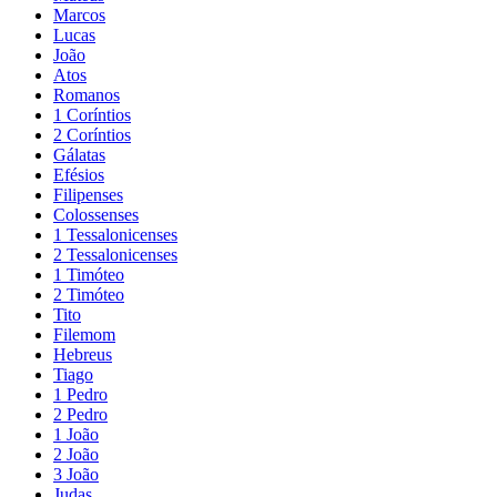
Marcos
Lucas
João
Atos
Romanos
1 Coríntios
2 Coríntios
Gálatas
Efésios
Filipenses
Colossenses
1 Tessalonicenses
2 Tessalonicenses
1 Timóteo
2 Timóteo
Tito
Filemom
Hebreus
Tiago
1 Pedro
2 Pedro
1 João
2 João
3 João
Judas