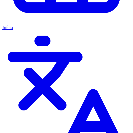
Início