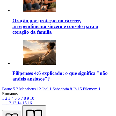
Oração por proteção no cárcere,
arrependimento sincero e consolo para o
coração da família
Filipenses 4:6 explicado: o que significa "não
andeis ansiosos"?
Baruc 5
2 Macabeus 12
Joel 1
Sabedoria 8
Jó 15
Filemom 1
Romanos
1
2
3
4
5
6
7
8
9
10
11
12
13
14
15
16