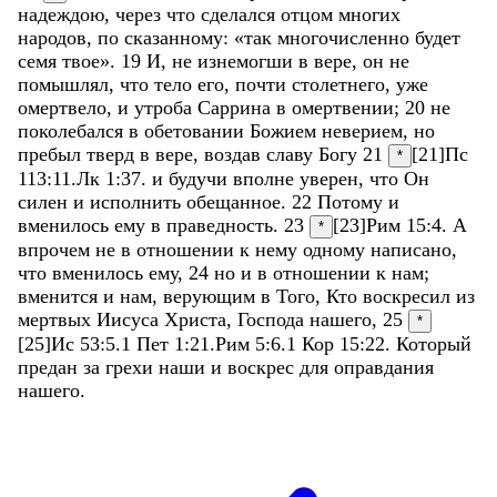
надеждою
,
через
что
сделался
отцом
многих
народов
,
по
сказанному
:
«
так
многочисленно
будет
семя
твое
»
.
19
И
,
не
изнемогши
в
вере
,
он
не
помышлял
,
что
тело
его
,
почти
столетнего
,
уже
омертвело
,
и
утроба
Саррина
в
омертвении
;
20
не
поколебался
в
обетовании
Божием
неверием
,
но
пребыл
тверд
в
вере
,
воздав
славу
Богу
21
[21]
Пс
*
113:11
.
Лк 1:37
.
и
будучи
вполне
уверен
,
что
Он
силен
и
исполнить
обещанное
.
22
Потому
и
вменилось
ему
в
праведность
.
23
[23]
Рим 15:4
.
А
*
впрочем
не
в
отношении
к
нему
одному
написано
,
что
вменилось
ему
,
24
но
и
в
отношении
к
нам
;
вменится
и
нам
,
верующим
в
Того
,
Кто
воскресил
из
мертвых
Иисуса
Христа
,
Господа
нашего
,
25
*
[25]
Ис 53:5
.
1 Пет 1:21
.
Рим 5:6
.
1 Кор 15:22
.
Который
предан
за
грехи
наши
и
воскрес
для
оправдания
нашего
.