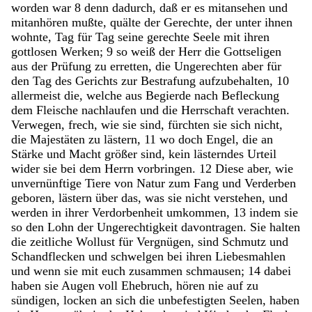
worden
war
8
denn
dadurch
,
daß
er
es
mitansehen
und
mitanhören
mußte
,
quälte
der
Gerechte
,
der
unter
ihnen
wohnte
,
Tag
für
Tag
seine
gerechte
Seele
mit
ihren
gottlosen
Werken
;
9
so
weiß
der
Herr
die
Gottseligen
aus
der
Prüfung
zu
erretten
,
die
Ungerechten
aber
für
den
Tag
des
Gerichts
zur
Bestrafung
aufzubehalten
,
10
allermeist
die
,
welche
aus
Begierde
nach
Befleckung
dem
Fleische
nachlaufen
und
die
Herrschaft
verachten
.
Verwegen
,
frech
,
wie
sie
sind
,
fürchten
sie
sich
nicht
,
die
Majestäten
zu
lästern
,
11
wo
doch
Engel
,
die
an
Stärke
und
Macht
größer
sind
,
kein
lästerndes
Urteil
wider
sie
bei
dem
Herrn
vorbringen
.
12
Diese
aber
,
wie
unvernünftige
Tiere
von
Natur
zum
Fang
und
Verderben
geboren
,
lästern
über
das
,
was
sie
nicht
verstehen
,
und
werden
in
ihrer
Verdorbenheit
umkommen
,
13
indem
sie
so
den
Lohn
der
Ungerechtigkeit
davontragen
.
Sie
halten
die
zeitliche
Wollust
für
Vergnügen
,
sind
Schmutz
und
Schandflecken
und
schwelgen
bei
ihren
Liebesmahlen
und
wenn
sie
mit
euch
zusammen
schmausen
;
14
dabei
haben
sie
Augen
voll
Ehebruch
,
hören
nie
auf
zu
sündigen
,
locken
an
sich
die
unbefestigten
Seelen
,
haben