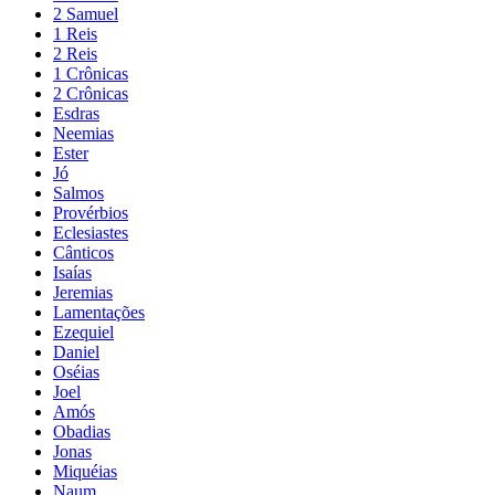
2 Samuel
1 Reis
2 Reis
1 Crônicas
2 Crônicas
Esdras
Neemias
Ester
Jó
Salmos
Provérbios
Eclesiastes
Cânticos
Isaías
Jeremias
Lamentações
Ezequiel
Daniel
Oséias
Joel
Amós
Obadias
Jonas
Miquéias
Naum