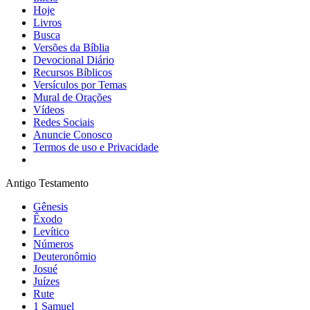
Hoje
Livros
Busca
Versões da Bíblia
Devocional Diário
Recursos Bíblicos
Versículos por Temas
Mural de Orações
Vídeos
Redes Sociais
Anuncie Conosco
Termos de uso e Privacidade
Antigo Testamento
Gênesis
Êxodo
Levítico
Números
Deuteronômio
Josué
Juízes
Rute
1 Samuel