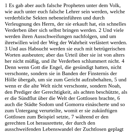
1
Es
gab
aber
auch
falsche
Propheten
unter
dem
Volk
,
wie
auch
unter
euch
falsche
Lehrer
sein
werden
,
welche
verderbliche
Sekten
nebeneinführen
und
durch
Verleugnung
des
Herrn
,
der
sie
erkauft
hat
,
ein
schnelles
Verderben
über
sich
selbst
bringen
werden
.
2
Und
viele
werden
ihren
Ausschweifungen
nachfolgen
,
und
um
ihretwillen
wird
der
Weg
der
Wahrheit
verlästert
werden
.
3
Und
aus
Habsucht
werden
sie
euch
mit
betrügerischen
Worten
ausbeuten
;
aber
das
Urteil
über
sie
ist
von
alters
her
nicht
müßig
,
und
ihr
Verderben
schlummert
nicht
.
4
Denn
wenn
Gott
die
Engel
,
die
gesündigt
hatten
,
nicht
verschonte
,
sondern
sie
in
Banden
der
Finsternis
der
Hölle
übergab
,
um
sie
zum
Gericht
aufzubehalten
,
5
und
wenn
er
die
alte
Welt
nicht
verschonte
,
sondern
Noah
,
den
Prediger
der
Gerechtigkeit
,
als
achten
beschützte
,
als
er
die
Sündflut
über
die
Welt
der
Gottlosen
brachte
,
6
auch
die
Städte
Sodom
und
Gomorra
einäscherte
und
so
zum
Untergang
verurteilte
,
womit
er
sie
zukünftigen
Gottlosen
zum
Beispiel
setzte
,
7
während
er
den
gerechten
Lot
herausrettete
,
der
durch
den
ausschweifenden
Lebenswandel
der
Zuchtlosen
geplagt