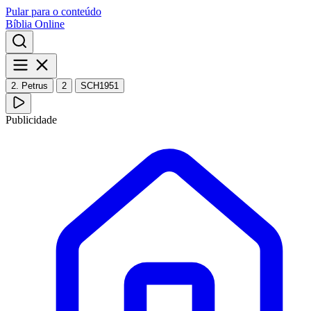
Pular para o conteúdo
Bíblia Online
2. Petrus
2
SCH1951
Publicidade