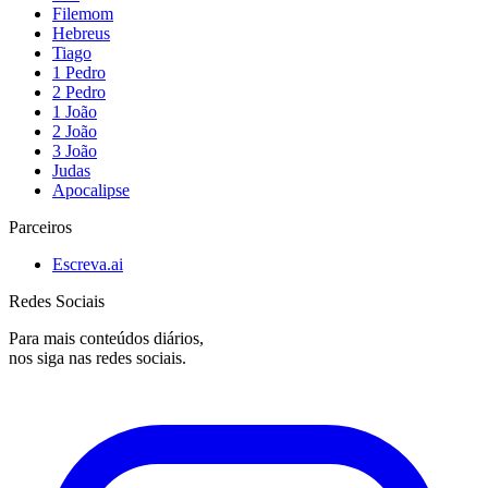
Filemom
Hebreus
Tiago
1 Pedro
2 Pedro
1 João
2 João
3 João
Judas
Apocalipse
Parceiros
Escreva.ai
Redes Sociais
Para mais conteúdos diários,
nos siga nas redes sociais.