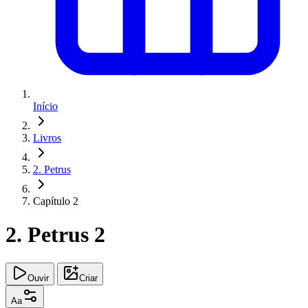
Início
Livros
2. Petrus
Capítulo 2
2. Petrus 2
Ouvir
Criar
Aa