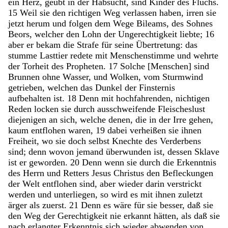
ein
Herz
,
geübt
in
der
Habsucht
,
sind
Kinder
des
Fluchs
.
15
Weil
sie
den
richtigen
Weg
verlassen
haben
,
irren
sie
jetzt
herum
und
folgen
dem
Wege
Bileams
,
des
Sohnes
Beors
,
welcher
den
Lohn
der
Ungerechtigkeit
liebte
;
16
aber
er
bekam
die
Strafe
für
seine
Übertretung
:
das
stumme
Lasttier
redete
mit
Menschenstimme
und
wehrte
der
Torheit
des
Propheten
.
17
Solche
[
Menschen
]
sind
Brunnen
ohne
Wasser
,
und
Wolken
,
vom
Sturmwind
getrieben
,
welchen
das
Dunkel
der
Finsternis
aufbehalten
ist
.
18
Denn
mit
hochfahrenden
,
nichtigen
Reden
locken
sie
durch
ausschweifende
Fleischeslust
diejenigen
an
sich
,
welche
denen
,
die
in
der
Irre
gehen
,
kaum
entflohen
waren
,
19
dabei
verheißen
sie
ihnen
Freiheit
,
wo
sie
doch
selbst
Knechte
des
Verderbens
sind
;
denn
wovon
jemand
überwunden
ist
,
dessen
Sklave
ist
er
geworden
.
20
Denn
wenn
sie
durch
die
Erkenntnis
des
Herrn
und
Retters
Jesus
Christus
den
Befleckungen
der
Welt
entflohen
sind
,
aber
wieder
darin
verstrickt
werden
und
unterliegen
,
so
wird
es
mit
ihnen
zuletzt
ärger
als
zuerst
.
21
Denn
es
wäre
für
sie
besser
,
daß
sie
den
Weg
der
Gerechtigkeit
nie
erkannt
hätten
,
als
daß
sie
nach
erlangter
Erkenntnis
sich
wieder
abwenden
von