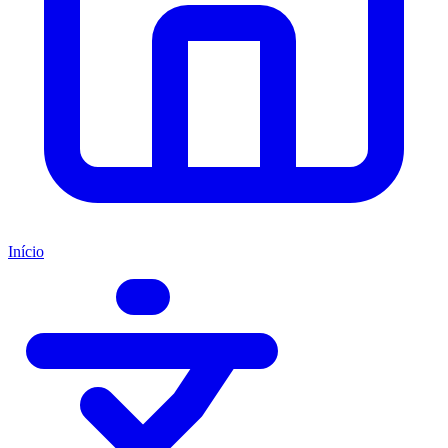
Início