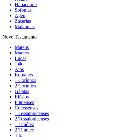
Habacuque
Sofonias
Ageu
Zacarias
Malaquias
Novo Testamento
Mateus
Marcos
Lucas
João
Atos
Romanos
1 Coríntios
2 Coríntios
Gálatas
Efésios
Filipenses
Colossenses
1 Tessalonicenses
2 Tessalonicenses
1 Timóteo
2 Timóteo
Tito