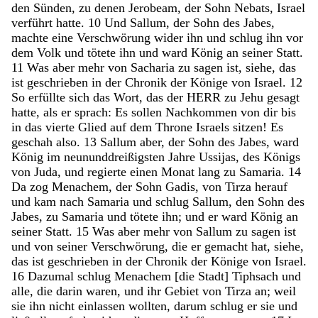
den
Sünden
,
zu
denen
Jerobeam
,
der
Sohn
Nebats
,
Israel
verführt
hatte
.
10
Und
Sallum
,
der
Sohn
des
Jabes
,
machte
eine
Verschwörung
wider
ihn
und
schlug
ihn
vor
dem
Volk
und
tötete
ihn
und
ward
König
an
seiner
Statt
.
11
Was
aber
mehr
von
Sacharia
zu
sagen
ist
,
siehe
,
das
ist
geschrieben
in
der
Chronik
der
Könige
von
Israel
.
12
So
erfüllte
sich
das
Wort
,
das
der
HERR
zu
Jehu
gesagt
hatte
,
als
er
sprach
:
Es
sollen
Nachkommen
von
dir
bis
in
das
vierte
Glied
auf
dem
Throne
Israels
sitzen
!
Es
geschah
also
.
13
Sallum
aber
,
der
Sohn
des
Jabes
,
ward
König
im
neununddreißigsten
Jahre
Ussijas
,
des
Königs
von
Juda
,
und
regierte
einen
Monat
lang
zu
Samaria
.
14
Da
zog
Menachem
,
der
Sohn
Gadis
,
von
Tirza
herauf
und
kam
nach
Samaria
und
schlug
Sallum
,
den
Sohn
des
Jabes
,
zu
Samaria
und
tötete
ihn
;
und
er
ward
König
an
seiner
Statt
.
15
Was
aber
mehr
von
Sallum
zu
sagen
ist
und
von
seiner
Verschwörung
,
die
er
gemacht
hat
,
siehe
,
das
ist
geschrieben
in
der
Chronik
der
Könige
von
Israel
.
16
Dazumal
schlug
Menachem
[
die
Stadt
]
Tiphsach
und
alle
,
die
darin
waren
,
und
ihr
Gebiet
von
Tirza
an
;
weil
sie
ihn
nicht
einlassen
wollten
,
darum
schlug
er
sie
und