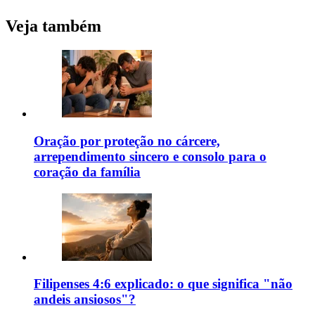
Veja também
Oração por proteção no cárcere,
arrependimento sincero e consolo para o
coração da família
Filipenses 4:6 explicado: o que significa "não
andeis ansiosos"?