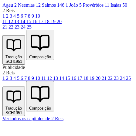
Ageu 2
Neemias 12
Salmos 146
1 João 5
Provérbios 11
Isaías 50
2 Reis
1
2
3
4
5
6
7
8
9
10
11
12
13
14
15
16
17
18
19
20
21
22
23
24
25
Tradução
Composição
SCH1951
Publicidade
2 Reis
1
2
3
4
5
6
7
8
9
10
11
12
13
14
15
16
17
18
19
20
21
22
23
24
25
Tradução
Composição
SCH1951
Ver todos os capítulos de 2 Reis