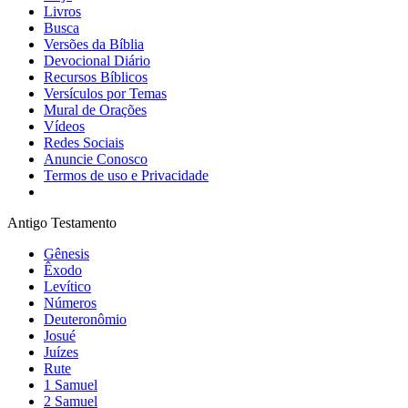
Livros
Busca
Versões da Bíblia
Devocional Diário
Recursos Bíblicos
Versículos por Temas
Mural de Orações
Vídeos
Redes Sociais
Anuncie Conosco
Termos de uso e Privacidade
Antigo Testamento
Gênesis
Êxodo
Levítico
Números
Deuteronômio
Josué
Juízes
Rute
1 Samuel
2 Samuel