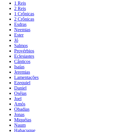
1 Reis
2 Reis
1 Crônicas
2 Crônicas
Esdras
Neemias
Ester
Jó
Salmos
Provérbios
Eclesiastes
Cânticos
Isaías
Jeremias
Lamentações
Ezequiel
Daniel
Oséias
Joel
Amós
Obadias
Jonas
Miquéias
Naum
Habacuque