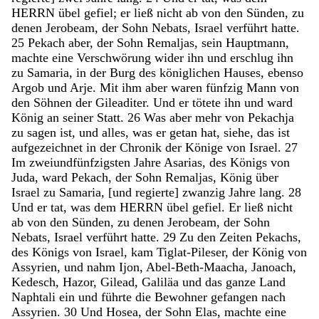
HERRN
übel
gefiel
;
er
ließ
nicht
ab
von
den
Sünden
,
zu
denen
Jerobeam
,
der
Sohn
Nebats
,
Israel
verführt
hatte
.
25
Pekach
aber
,
der
Sohn
Remaljas
,
sein
Hauptmann
,
machte
eine
Verschwörung
wider
ihn
und
erschlug
ihn
zu
Samaria
,
in
der
Burg
des
königlichen
Hauses
,
ebenso
Argob
und
Arje
.
Mit
ihm
aber
waren
fünfzig
Mann
von
den
Söhnen
der
Gileaditer
.
Und
er
tötete
ihn
und
ward
König
an
seiner
Statt
.
26
Was
aber
mehr
von
Pekachja
zu
sagen
ist
,
und
alles
,
was
er
getan
hat
,
siehe
,
das
ist
aufgezeichnet
in
der
Chronik
der
Könige
von
Israel
.
27
Im
zweiundfünfzigsten
Jahre
Asarias
,
des
Königs
von
Juda
,
ward
Pekach
,
der
Sohn
Remaljas
,
König
über
Israel
zu
Samaria
,
[
und
regierte
]
zwanzig
Jahre
lang
.
28
Und
er
tat
,
was
dem
HERRN
übel
gefiel
.
Er
ließ
nicht
ab
von
den
Sünden
,
zu
denen
Jerobeam
,
der
Sohn
Nebats
,
Israel
verführt
hatte
.
29
Zu
den
Zeiten
Pekachs
,
des
Königs
von
Israel
,
kam
Tiglat-Pileser
,
der
König
von
Assyrien
,
und
nahm
Ijon
,
Abel-Beth-Maacha
,
Janoach
,
Kedesch
,
Hazor
,
Gilead
,
Galiläa
und
das
ganze
Land
Naphtali
ein
und
führte
die
Bewohner
gefangen
nach
Assyrien
.
30
Und
Hosea
,
der
Sohn
Elas
,
machte
eine