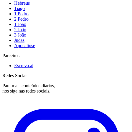
Hebreus
Tiago
1 Pedro
2 Pedro
1 João
2 João
3 João
Judas
Apocalipse
Parceiros
Escreva.ai
Redes Sociais
Para mais conteúdos diários,
nos siga nas redes sociais.