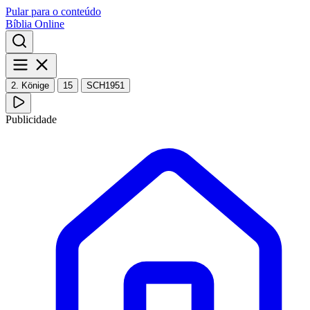
Pular para o conteúdo
Bíblia Online
2. Könige
15
SCH1951
Publicidade