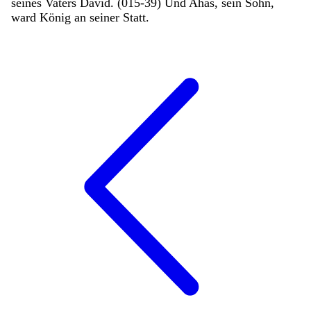
seines
Vaters
David
.
(
015
-
39
)
Und
Ahas
,
sein
Sohn
,
ward
König
an
seiner
Statt
.