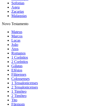
Sofonias
Ageu
Zacarias
Malaquias
Novo Testamento
Mateus
Marcos
Lucas
João
Atos
Romanos
1 Coríntios
2 Coríntios
Gálatas
Efésios
Filipenses
Colossenses
1 Tessalonicenses
2 Tessalonicenses
1 Timóteo
2 Timóteo
Tito
Filemom