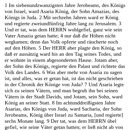
1
Im
siebenundzwanzigsten
Jahre
Jerobeams
,
des
Königs
von
Israel
,
ward
Asaria
König
,
der
Sohn
Amazias
,
des
Königs
in
Juda
.
2
Mit
sechzehn
Jahren
ward
er
König
und
regierte
zweiundfünfzig
Jahre
lang
zu
Jerusalem
.
3
Und
er
tat
,
was
dem
HERRN
wohlgefiel
,
ganz
wie
sein
Vater
Amazia
getan
hatte
;
4
nur
daß
die
Höhen
nicht
wegkamen
;
denn
das
Volk
opferte
und
räucherte
noch
auf
den
Höhen
.
5
Der
HERR
aber
plagte
den
König
,
so
daß
er
aussätzig
ward
bis
an
den
Tag
seines
Todes
,
und
er
wohnte
in
einem
abgesonderten
Hause
.
Jotam
aber
,
der
Sohn
des
Königs
,
regierte
den
Palast
und
richtete
das
Volk
des
Landes
.
6
Was
aber
mehr
von
Asaria
zu
sagen
ist
,
und
alles
,
was
er
getan
hat
,
ist
das
nicht
geschrieben
in
der
Chronik
der
Könige
von
Juda
?
7
Und
Asaria
legte
sich
zu
seinen
Vätern
,
und
man
begrub
ihn
bei
seinen
Vätern
in
der
Stadt
Davids
,
und
Jotam
,
sein
Sohn
,
ward
König
an
seiner
Statt
.
8
Im
achtunddreißigsten
Jahre
Asarias
,
des
Königs
von
Juda
,
ward
Sacharia
,
der
Sohn
Jerobeams
,
König
über
Israel
zu
Samaria
,
[
und
regierte
]
sechs
Monate
lang
.
9
Der
tat
,
was
dem
HERRN
übel
gefiel
,
wie
seine
Väter
getan
hatten
;
er
ließ
nicht
ab
von