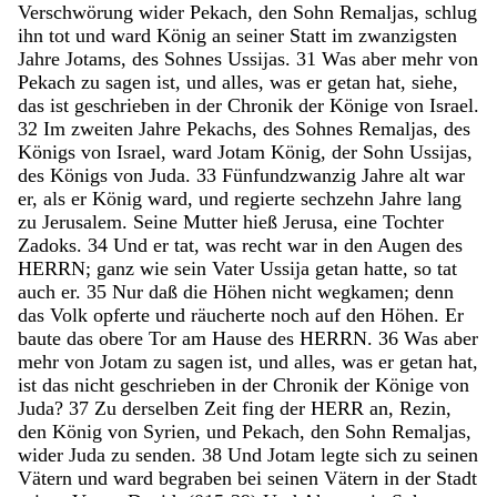
Verschwörung
wider
Pekach
,
den
Sohn
Remaljas
,
schlug
ihn
tot
und
ward
König
an
seiner
Statt
im
zwanzigsten
Jahre
Jotams
,
des
Sohnes
Ussijas
.
31
Was
aber
mehr
von
Pekach
zu
sagen
ist
,
und
alles
,
was
er
getan
hat
,
siehe
,
das
ist
geschrieben
in
der
Chronik
der
Könige
von
Israel
.
32
Im
zweiten
Jahre
Pekachs
,
des
Sohnes
Remaljas
,
des
Königs
von
Israel
,
ward
Jotam
König
,
der
Sohn
Ussijas
,
des
Königs
von
Juda
.
33
Fünfundzwanzig
Jahre
alt
war
er
,
als
er
König
ward
,
und
regierte
sechzehn
Jahre
lang
zu
Jerusalem
.
Seine
Mutter
hieß
Jerusa
,
eine
Tochter
Zadoks
.
34
Und
er
tat
,
was
recht
war
in
den
Augen
des
HERRN
;
ganz
wie
sein
Vater
Ussija
getan
hatte
,
so
tat
auch
er
.
35
Nur
daß
die
Höhen
nicht
wegkamen
;
denn
das
Volk
opferte
und
räucherte
noch
auf
den
Höhen
.
Er
baute
das
obere
Tor
am
Hause
des
HERRN
.
36
Was
aber
mehr
von
Jotam
zu
sagen
ist
,
und
alles
,
was
er
getan
hat
,
ist
das
nicht
geschrieben
in
der
Chronik
der
Könige
von
Juda
?
37
Zu
derselben
Zeit
fing
der
HERR
an
,
Rezin
,
den
König
von
Syrien
,
und
Pekach
,
den
Sohn
Remaljas
,
wider
Juda
zu
senden
.
38
Und
Jotam
legte
sich
zu
seinen
Vätern
und
ward
begraben
bei
seinen
Vätern
in
der
Stadt