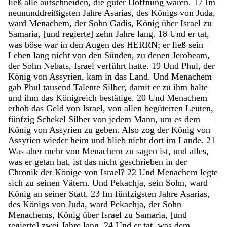
ließ
alle
aufschneiden
,
die
guter
Hoffnung
waren
.
17
Im
neununddreißigsten
Jahre
Asarias
,
des
Königs
von
Juda
,
ward
Menachem
,
der
Sohn
Gadis
,
König
über
Israel
zu
Samaria
,
[
und
regierte
]
zehn
Jahre
lang
.
18
Und
er
tat
,
was
böse
war
in
den
Augen
des
HERRN
;
er
ließ
sein
Leben
lang
nicht
von
den
Sünden
,
zu
denen
Jerobeam
,
der
Sohn
Nebats
,
Israel
verführt
hatte
.
19
Und
Phul
,
der
König
von
Assyrien
,
kam
in
das
Land
.
Und
Menachem
gab
Phul
tausend
Talente
Silber
,
damit
er
zu
ihm
halte
und
ihm
das
Königreich
bestätige
.
20
Und
Menachem
erhob
das
Geld
von
Israel
,
von
allen
begüterten
Leuten
,
fünfzig
Schekel
Silber
von
jedem
Mann
,
um
es
dem
König
von
Assyrien
zu
geben
.
Also
zog
der
König
von
Assyrien
wieder
heim
und
blieb
nicht
dort
im
Lande
.
21
Was
aber
mehr
von
Menachem
zu
sagen
ist
,
und
alles
,
was
er
getan
hat
,
ist
das
nicht
geschrieben
in
der
Chronik
der
Könige
von
Israel
?
22
Und
Menachem
legte
sich
zu
seinen
Vätern
.
Und
Pekachja
,
sein
Sohn
,
ward
König
an
seiner
Statt
.
23
Im
fünfzigsten
Jahre
Asarias
,
des
Königs
von
Juda
,
ward
Pekachja
,
der
Sohn
Menachems
,
König
über
Israel
zu
Samaria
,
[
und
regierte
]
zwei
Jahre
lang
.
24
Und
er
tat
,
was
dem