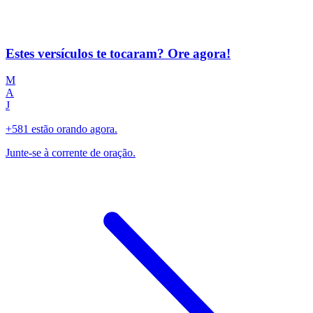
Estes versículos te tocaram? Ore agora!
M
A
J
+581 estão orando agora.
Junte-se à corrente de oração.