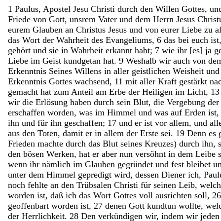
1
Paulus
,
Apostel
Jesu
Christi
durch
den
Willen
Gottes
,
un
Friede
von
Gott
,
unsrem
Vater
und
dem
Herrn
Jesus
Christ
eurem
Glauben
an
Christus
Jesus
und
von
eurer
Liebe
zu
a
das
Wort
der
Wahrheit
des
Evangeliums
,
6
das
bei
euch
ist
gehört
und
sie
in
Wahrheit
erkannt
habt
;
7
wie
ihr
[
es
]
ja
g
Liebe
im
Geist
kundgetan
hat
.
9
Weshalb
wir
auch
von
de
Erkenntnis
Seines
Willens
in
aller
geistlichen
Weisheit
un
Erkenntnis
Gottes
wachsend
,
11
mit
aller
Kraft
gestärkt
na
gemacht
hat
zum
Anteil
am
Erbe
der
Heiligen
im
Licht
,
13
wir
die
Erlösung
haben
durch
sein
Blut
,
die
Vergebung
de
erschaffen
worden
,
was
im
Himmel
und
was
auf
Erden
ist
ihn
und
für
ihn
geschaffen
;
17
und
er
ist
vor
allem
,
und
all
aus
den
Toten
,
damit
er
in
allem
der
Erste
sei
.
19
Denn
es
Frieden
machte
durch
das
Blut
seines
Kreuzes
)
durch
ihn
,
den
bösen
Werken
,
hat
er
aber
nun
versöhnt
in
dem
Leibe
wenn
ihr
nämlich
im
Glauben
gegründet
und
fest
bleibet
u
unter
dem
Himmel
gepredigt
wird
,
dessen
Diener
ich
,
Paul
noch
fehlte
an
den
Trübsalen
Christi
für
seinen
Leib
,
welc
worden
ist
,
daß
ich
das
Wort
Gottes
voll
ausrichten
soll
,
26
geoffenbart
worden
ist
,
27
denen
Gott
kundtun
wollte
,
wel
der
Herrlichkeit
.
28
Den
verkündigen
wir
,
indem
wir
jede