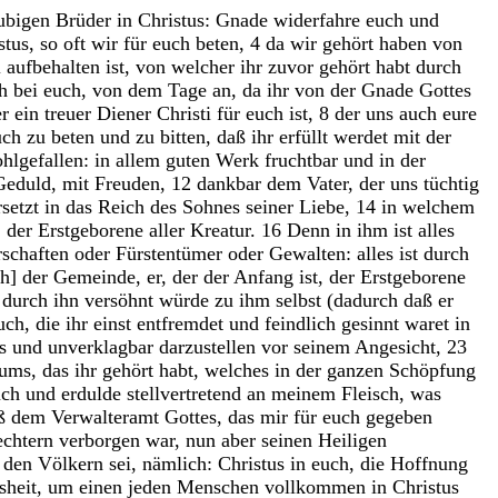
ubigen
Brüder
in
Christus
:
Gnade
widerfahre
euch
und
stus
,
so
oft
wir
für
euch
beten
,
4
da
wir
gehört
haben
von
l
aufbehalten
ist
,
von
welcher
ihr
zuvor
gehört
habt
durch
ch
bei
euch
,
von
dem
Tage
an
,
da
ihr
von
der
Gnade
Gottes
er
ein
treuer
Diener
Christi
für
euch
ist
,
8
der
uns
auch
eure
uch
zu
beten
und
zu
bitten
,
daß
ihr
erfüllt
werdet
mit
der
hlgefallen
:
in
allem
guten
Werk
fruchtbar
und
in
der
Geduld
,
mit
Freuden
,
12
dankbar
dem
Vater
,
der
uns
tüchtig
rsetzt
in
das
Reich
des
Sohnes
seiner
Liebe
,
14
in
welchem
,
der
Erstgeborene
aller
Kreatur
.
16
Denn
in
ihm
ist
alles
rschaften
oder
Fürstentümer
oder
Gewalten
:
alles
ist
durch
ch
]
der
Gemeinde
,
er
,
der
der
Anfang
ist
,
der
Erstgeborene
s
durch
ihn
versöhnt
würde
zu
ihm
selbst
(
dadurch
daß
er
uch
,
die
ihr
einst
entfremdet
und
feindlich
gesinnt
waret
in
os
und
unverklagbar
darzustellen
vor
seinem
Angesicht
,
23
iums
,
das
ihr
gehört
habt
,
welches
in
der
ganzen
Schöpfung
uch
und
erdulde
stellvertretend
an
meinem
Fleisch
,
was
ß
dem
Verwalteramt
Gottes
,
das
mir
für
euch
gegeben
echtern
verborgen
war
,
nun
aber
seinen
Heiligen
r
den
Völkern
sei
,
nämlich
:
Christus
in
euch
,
die
Hoffnung
sheit
,
um
einen
jeden
Menschen
vollkommen
in
Christus