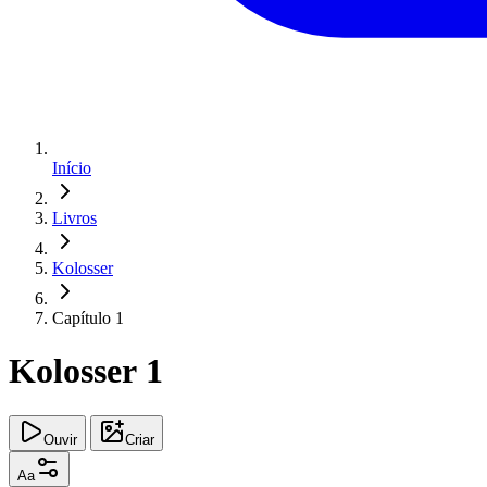
Início
Livros
Kolosser
Capítulo 1
Kolosser 1
Ouvir
Criar
Aa