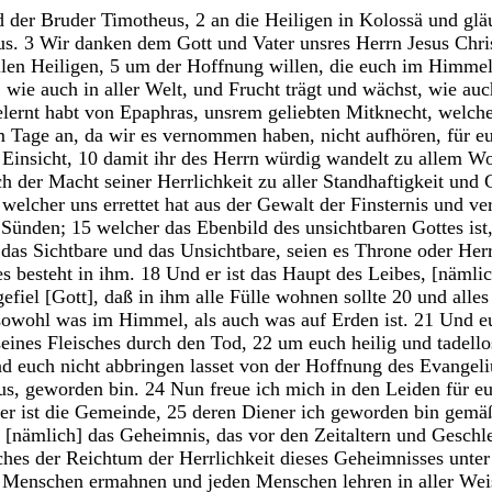
d
der
Bruder
Timotheus
,
2
an
die
Heiligen
in
Kolossä
und
glä
us
.
3
Wir
danken
dem
Gott
und
Vater
unsres
Herrn
Jesus
Chri
llen
Heiligen
,
5
um
der
Hoffnung
willen
,
die
euch
im
Himme
,
wie
auch
in
aller
Welt
,
und
Frucht
trägt
und
wächst
,
wie
au
elernt
habt
von
Epaphras
,
unsrem
geliebten
Mitknecht
,
welch
m
Tage
an
,
da
wir
es
vernommen
haben
,
nicht
aufhören
,
für
e
d
Einsicht
,
10
damit
ihr
des
Herrn
würdig
wandelt
zu
allem
Wo
ch
der
Macht
seiner
Herrlichkeit
zu
aller
Standhaftigkeit
und
welcher
uns
errettet
hat
aus
der
Gewalt
der
Finsternis
und
ve
r
Sünden
;
15
welcher
das
Ebenbild
des
unsichtbaren
Gottes
ist
,
das
Sichtbare
und
das
Unsichtbare
,
seien
es
Throne
oder
Her
es
besteht
in
ihm
.
18
Und
er
ist
das
Haupt
des
Leibes
,
[
nämli
gefiel
[
Gott
]
,
daß
in
ihm
alle
Fülle
wohnen
sollte
20
und
alle
sowohl
was
im
Himmel
,
als
auch
was
auf
Erden
ist
.
21
Und
e
seines
Fleisches
durch
den
Tod
,
22
um
euch
heilig
und
tadell
nd
euch
nicht
abbringen
lasset
von
der
Hoffnung
des
Evangel
us
,
geworden
bin
.
24
Nun
freue
ich
mich
in
den
Leiden
für
e
her
ist
die
Gemeinde
,
25
deren
Diener
ich
geworden
bin
gemä
[
nämlich
]
das
Geheimnis
,
das
vor
den
Zeitaltern
und
Geschl
ches
der
Reichtum
der
Herrlichkeit
dieses
Geheimnisses
unte
n
Menschen
ermahnen
und
jeden
Menschen
lehren
in
aller
Wei