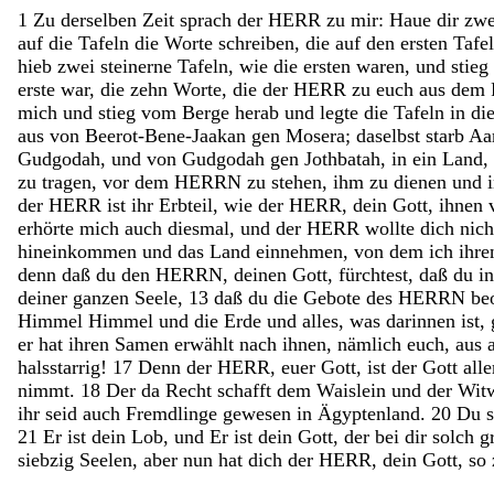
1
Zu
derselben
Zeit
sprach
der
HERR
zu
mir
:
Haue
dir
zw
auf
die
Tafeln
die
Worte
schreiben
,
die
auf
den
ersten
Tafe
hieb
zwei
steinerne
Tafeln
,
wie
die
ersten
waren
,
und
stieg
erste
war
,
die
zehn
Worte
,
die
der
HERR
zu
euch
aus
dem
mich
und
stieg
vom
Berge
herab
und
legte
die
Tafeln
in
di
aus
von
Beerot-Bene-Jaakan
gen
Mosera
;
daselbst
starb
Aa
Gudgodah
,
und
von
Gudgodah
gen
Jothbatah
,
in
ein
Land
,
zu
tragen
,
vor
dem
HERRN
zu
stehen
,
ihm
zu
dienen
und
der
HERR
ist
ihr
Erbteil
,
wie
der
HERR
,
dein
Gott
,
ihnen
erhörte
mich
auch
diesmal
,
und
der
HERR
wollte
dich
nic
hineinkommen
und
das
Land
einnehmen
,
von
dem
ich
ihr
denn
daß
du
den
HERRN
,
deinen
Gott
,
fürchtest
,
daß
du
i
deiner
ganzen
Seele
,
13
daß
du
die
Gebote
des
HERRN
be
Himmel
Himmel
und
die
Erde
und
alles
,
was
darinnen
ist
,
er
hat
ihren
Samen
erwählt
nach
ihnen
,
nämlich
euch
,
aus
halsstarrig
!
17
Denn
der
HERR
,
euer
Gott
,
ist
der
Gott
all
nimmt
.
18
Der
da
Recht
schafft
dem
Waislein
und
der
Wit
ihr
seid
auch
Fremdlinge
gewesen
in
Ägyptenland
.
20
Du
21
Er
ist
dein
Lob
,
und
Er
ist
dein
Gott
,
der
bei
dir
solch
g
siebzig
Seelen
,
aber
nun
hat
dich
der
HERR
,
dein
Gott
,
so