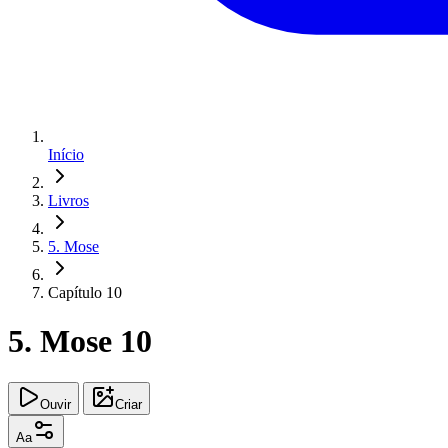
Início
Livros
5. Mose
Capítulo 10
5. Mose 10
Ouvir
Criar
Aa