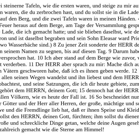
ei
steinerne
Tafeln
,
wie
die
ersten
waren
,
und
steige
zu
mir
au
ln
waren
,
die
du
zerbrochen
hast
,
und
du
sollst
sie
in
die
Lad
auf
den
Berg
,
und
die
zwei
Tafeln
waren
in
meinen
Händen
.
Feuer
heraus
auf
dem
Berge
,
am
Tage
der
Versammlung
gesp
e
Lade
,
die
ich
gemacht
hatte
;
und
sie
blieben
daselbst
,
wie
d
ron
und
ist
daselbst
begraben
und
sein
Sohn
Eleasar
ward
Pri
wo
Wasserbäche
sind
.
)
8
Zu
jener
Zeit
sonderte
der
HERR
d
in
seinem
Namen
zu
segnen
,
bis
auf
diesen
Tag
.
9
Darum
hab
versprochen
hat
.
10
Ich
aber
stand
auf
dem
Berge
wie
zuvor
,
ht
verderben
.
11
Der
HERR
aber
sprach
zu
mir
:
Mache
dich
a
en
Vätern
geschworen
habe
,
daß
ich
es
ihnen
geben
werde
.
12
n
allen
seinen
Wegen
wandelst
und
ihn
liebest
und
dem
HER
obachtest
,
und
seine
Satzungen
,
die
ich
dir
heute
gebiete
,
zu
gehört
dem
HERRN
,
deinem
Gott
;
15
dennoch
hat
der
HER
allen
Völkern
,
wie
es
heute
der
Fall
ist
.
16
So
beschneidet
nu
er
Götter
und
der
Herr
aller
Herren
,
der
große
,
mächtige
und
s
we
und
die
Fremdlinge
lieb
hat
,
daß
er
ihnen
Speise
und
Klei
sollst
den
HERRN
,
deinen
Gott
,
fürchten
;
ihm
sollst
du
diene
roße
und
schreckliche
Dinge
getan
,
welche
deine
Augen
gese
zahlreich
gemacht
wie
die
Sterne
am
Himmel
!