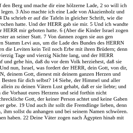
f
den
Berg
und
mache
dir
eine
hölzerne
Lade
,
2
so
will
ich
e
legen
.
3
Also
machte
ich
eine
Lade
von
Akazienholz
und
4
Da
schrieb
er
auf
die
Tafeln
in
gleicher
Schrift
,
wie
die
rochen
hatte
.
Und
der
HERR
gab
sie
mir
.
5
Und
ich
wandte
er
HERR
mir
geboten
hatte
.
6
(
Aber
die
Kinder
Israel
zogen
ester
an
seiner
Statt
.
7
Von
dannen
zogen
sie
aus
gen
en
Stamm
Levi
aus
,
um
die
Lade
des
Bundes
des
HERRN
en
die
Leviten
kein
Teil
noch
Erbe
mit
ihren
Brüdern
;
denn
vierzig
Tage
und
vierzig
Nächte
lang
,
und
der
HERR
uf
und
gehe
hin
,
daß
du
vor
dem
Volk
herziehest
,
daß
sie
Und
nun
,
Israel
,
was
fordert
der
HERR
,
dein
Gott
,
von
dir
,
RN
,
deinem
Gott
,
dienest
mit
deinem
ganzen
Herzen
und
m
Besten
für
dich
selbst
?
14
Siehe
,
der
Himmel
und
aller
R
allein
zu
deinen
Vätern
Lust
gehabt
,
daß
er
sie
liebte
;
und
n
die
Vorhaut
eures
Herzens
und
seid
forthin
nicht
chreckliche
Gott
,
der
keiner
Person
achtet
und
keine
Gaben
der
gebe
.
19
Und
auch
ihr
sollt
die
Fremdlinge
lieben
,
denn
n
,
ihm
sollst
du
anhangen
und
bei
seinem
Namen
schwören
.
hen
haben
.
22
Deine
Väter
zogen
nach
Ägypten
hinab
mit