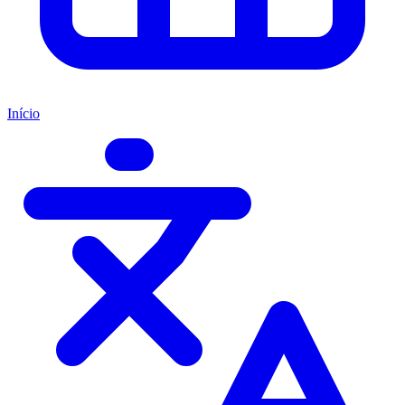
Início