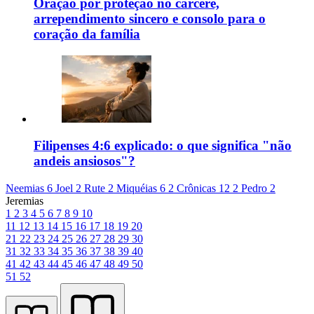
Oração por proteção no cárcere,
arrependimento sincero e consolo para o
coração da família
Filipenses 4:6 explicado: o que significa "não
andeis ansiosos"?
Neemias 6
Joel 2
Rute 2
Miquéias 6
2 Crônicas 12
2 Pedro 2
Jeremias
1
2
3
4
5
6
7
8
9
10
11
12
13
14
15
16
17
18
19
20
21
22
23
24
25
26
27
28
29
30
31
32
33
34
35
36
37
38
39
40
41
42
43
44
45
46
47
48
49
50
51
52