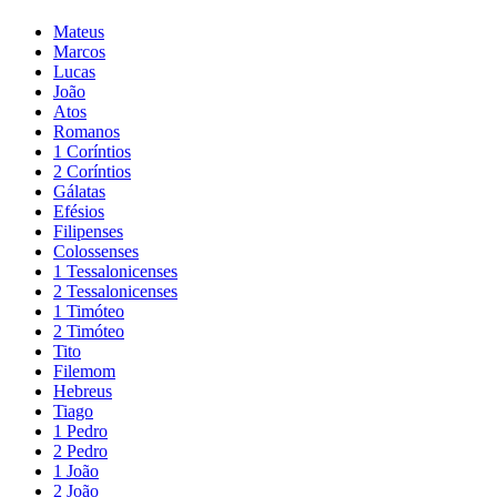
Mateus
Marcos
Lucas
João
Atos
Romanos
1 Coríntios
2 Coríntios
Gálatas
Efésios
Filipenses
Colossenses
1 Tessalonicenses
2 Tessalonicenses
1 Timóteo
2 Timóteo
Tito
Filemom
Hebreus
Tiago
1 Pedro
2 Pedro
1 João
2 João