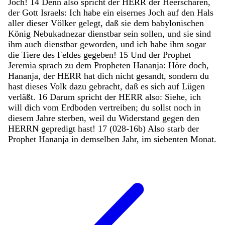
Joch
!
14
Denn
also
spricht
der
HERR
der
Heerscharen
,
der
Gott
Israels
:
Ich
habe
ein
eisernes
Joch
auf
den
Hals
aller
dieser
Völker
gelegt
,
daß
sie
dem
babylonischen
König
Nebukadnezar
dienstbar
sein
sollen
,
und
sie
sind
ihm
auch
dienstbar
geworden
,
und
ich
habe
ihm
sogar
die
Tiere
des
Feldes
gegeben
!
15
Und
der
Prophet
Jeremia
sprach
zu
dem
Propheten
Hananja
:
Höre
doch
,
Hananja
,
der
HERR
hat
dich
nicht
gesandt
,
sondern
du
hast
dieses
Volk
dazu
gebracht
,
daß
es
sich
auf
Lügen
verläßt
.
16
Darum
spricht
der
HERR
also
:
Siehe
,
ich
will
dich
vom
Erdboden
vertreiben
;
du
sollst
noch
in
diesem
Jahre
sterben
,
weil
du
Widerstand
gegen
den
HERRN
gepredigt
hast
!
17
(
028
-
16
b
)
Also
starb
der
Prophet
Hananja
in
demselben
Jahr
,
im
siebenten
Monat
.