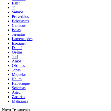
Ester
Jó
Salmos
Provérbios
Eclesiastes
Cânticos
Isaías
Jeremias
Lamentações
Ezequiel
Daniel
Oséias
Joel
Amós
Obadias
Jonas
Miquéias
Naum
Habacuque
Sofonias
Ageu
Zacarias
Malaquias
Novo Testamento