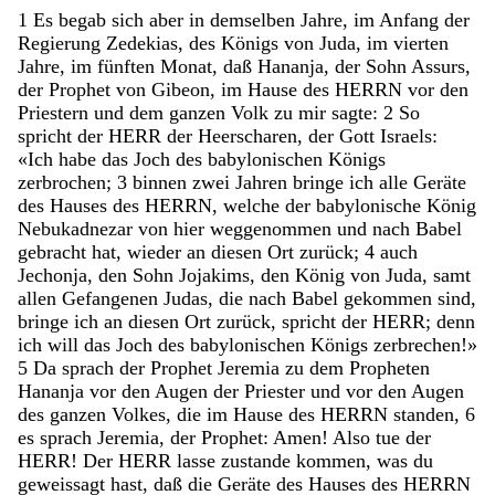
1
Es
begab
sich
aber
in
demselben
Jahre
,
im
Anfang
der
Regierung
Zedekias
,
des
Königs
von
Juda
,
im
vierten
Jahre
,
im
fünften
Monat
,
daß
Hananja
,
der
Sohn
Assurs
,
der
Prophet
von
Gibeon
,
im
Hause
des
HERRN
vor
den
Priestern
und
dem
ganzen
Volk
zu
mir
sagte
:
2
So
spricht
der
HERR
der
Heerscharen
,
der
Gott
Israels
:
«
Ich
habe
das
Joch
des
babylonischen
Königs
zerbrochen
;
3
binnen
zwei
Jahren
bringe
ich
alle
Geräte
des
Hauses
des
HERRN
,
welche
der
babylonische
König
Nebukadnezar
von
hier
weggenommen
und
nach
Babel
gebracht
hat
,
wieder
an
diesen
Ort
zurück
;
4
auch
Jechonja
,
den
Sohn
Jojakims
,
den
König
von
Juda
,
samt
allen
Gefangenen
Judas
,
die
nach
Babel
gekommen
sind
,
bringe
ich
an
diesen
Ort
zurück
,
spricht
der
HERR
;
denn
ich
will
das
Joch
des
babylonischen
Königs
zerbrechen
!
»
5
Da
sprach
der
Prophet
Jeremia
zu
dem
Propheten
Hananja
vor
den
Augen
der
Priester
und
vor
den
Augen
des
ganzen
Volkes
,
die
im
Hause
des
HERRN
standen
,
6
es
sprach
Jeremia
,
der
Prophet
:
Amen
!
Also
tue
der
HERR
!
Der
HERR
lasse
zustande
kommen
,
was
du
geweissagt
hast
,
daß
die
Geräte
des
Hauses
des
HERRN