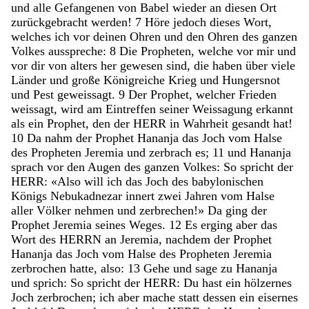
und
alle
Gefangenen
von
Babel
wieder
an
diesen
Ort
zurückgebracht
werden
!
7
Höre
jedoch
dieses
Wort
,
welches
ich
vor
deinen
Ohren
und
den
Ohren
des
ganzen
Volkes
ausspreche
:
8
Die
Propheten
,
welche
vor
mir
und
vor
dir
von
alters
her
gewesen
sind
,
die
haben
über
viele
Länder
und
große
Königreiche
Krieg
und
Hungersnot
und
Pest
geweissagt
.
9
Der
Prophet
,
welcher
Frieden
weissagt
,
wird
am
Eintreffen
seiner
Weissagung
erkannt
als
ein
Prophet
,
den
der
HERR
in
Wahrheit
gesandt
hat
!
10
Da
nahm
der
Prophet
Hananja
das
Joch
vom
Halse
des
Propheten
Jeremia
und
zerbrach
es
;
11
und
Hananja
sprach
vor
den
Augen
des
ganzen
Volkes
:
So
spricht
der
HERR
:
«
Also
will
ich
das
Joch
des
babylonischen
Königs
Nebukadnezar
innert
zwei
Jahren
vom
Halse
aller
Völker
nehmen
und
zerbrechen
!
»
Da
ging
der
Prophet
Jeremia
seines
Weges
.
12
Es
erging
aber
das
Wort
des
HERRN
an
Jeremia
,
nachdem
der
Prophet
Hananja
das
Joch
vom
Halse
des
Propheten
Jeremia
zerbrochen
hatte
,
also
:
13
Gehe
und
sage
zu
Hananja
und
sprich
:
So
spricht
der
HERR
:
Du
hast
ein
hölzernes
Joch
zerbrochen
;
ich
aber
mache
statt
dessen
ein
eisernes