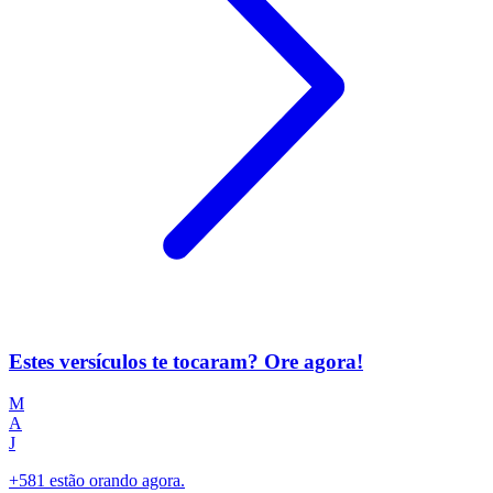
Estes versículos te tocaram? Ore agora!
M
A
J
+581 estão orando agora.