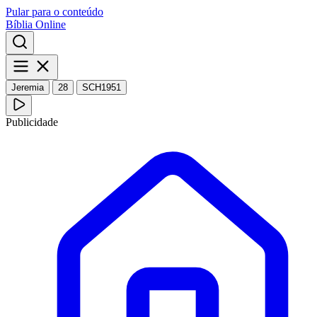
Pular para o conteúdo
Bíblia Online
Jeremia
28
SCH1951
Publicidade