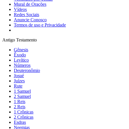
Mural de Orações
Vídeos
Redes Sociais
Anuncie Conosco
Termos de uso e Privacidade
Antigo Testamento
Gênesis
Êxodo
Levítico
Números
Deuteronômio
Josué
Juízes
Rute
1 Samuel
2 Samuel
1 Reis
2 Reis
1 Crônicas
2 Crônicas
Esdras
Neemias