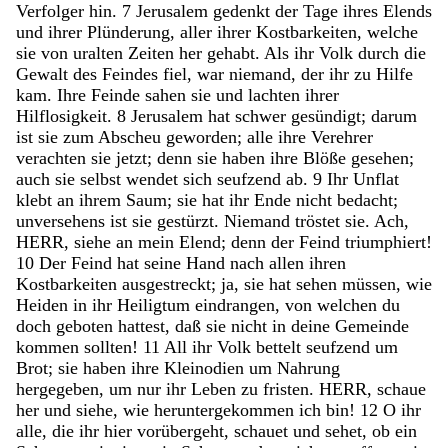
Verfolger
hin
.
7
Jerusalem
gedenkt
der
Tage
ihres
Elends
und
ihrer
Plünderung
,
aller
ihrer
Kostbarkeiten
,
welche
sie
von
uralten
Zeiten
her
gehabt
.
Als
ihr
Volk
durch
die
Gewalt
des
Feindes
fiel
,
war
niemand
,
der
ihr
zu
Hilfe
kam
.
Ihre
Feinde
sahen
sie
und
lachten
ihrer
Hilflosigkeit
.
8
Jerusalem
hat
schwer
gesündigt
;
darum
ist
sie
zum
Abscheu
geworden
;
alle
ihre
Verehrer
verachten
sie
jetzt
;
denn
sie
haben
ihre
Blöße
gesehen
;
auch
sie
selbst
wendet
sich
seufzend
ab
.
9
Ihr
Unflat
klebt
an
ihrem
Saum
;
sie
hat
ihr
Ende
nicht
bedacht
;
unversehens
ist
sie
gestürzt
.
Niemand
tröstet
sie
.
Ach
,
HERR
,
siehe
an
mein
Elend
;
denn
der
Feind
triumphiert
!
10
Der
Feind
hat
seine
Hand
nach
allen
ihren
Kostbarkeiten
ausgestreckt
;
ja
,
sie
hat
sehen
müssen
,
wie
Heiden
in
ihr
Heiligtum
eindrangen
,
von
welchen
du
doch
geboten
hattest
,
daß
sie
nicht
in
deine
Gemeinde
kommen
sollten
!
11
All
ihr
Volk
bettelt
seufzend
um
Brot
;
sie
haben
ihre
Kleinodien
um
Nahrung
hergegeben
,
um
nur
ihr
Leben
zu
fristen
.
HERR
,
schaue
her
und
siehe
,
wie
heruntergekommen
ich
bin
!
12
O
ihr
alle
,
die
ihr
hier
vorübergeht
,
schauet
und
sehet
,
ob
ein