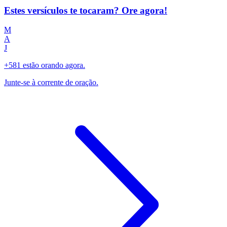
Estes versículos te tocaram? Ore agora!
M
A
J
+581 estão orando agora.
Junte-se à corrente de oração.