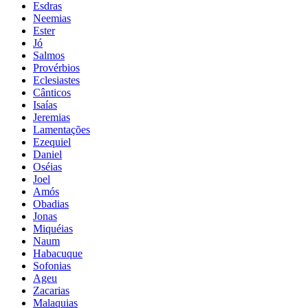
Esdras
Neemias
Ester
Jó
Salmos
Provérbios
Eclesiastes
Cânticos
Isaías
Jeremias
Lamentações
Ezequiel
Daniel
Oséias
Joel
Amós
Obadias
Jonas
Miquéias
Naum
Habacuque
Sofonias
Ageu
Zacarias
Malaquias