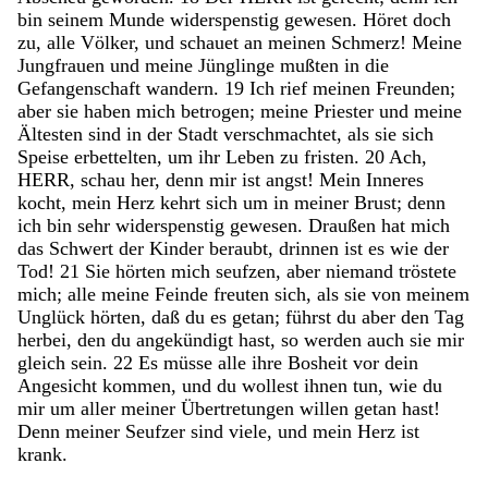
bin
seinem
Munde
widerspenstig
gewesen
.
Höret
doch
zu
,
alle
Völker
,
und
schauet
an
meinen
Schmerz
!
Meine
Jungfrauen
und
meine
Jünglinge
mußten
in
die
Gefangenschaft
wandern
.
19
Ich
rief
meinen
Freunden
;
aber
sie
haben
mich
betrogen
;
meine
Priester
und
meine
Ältesten
sind
in
der
Stadt
verschmachtet
,
als
sie
sich
Speise
erbettelten
,
um
ihr
Leben
zu
fristen
.
20
Ach
,
HERR
,
schau
her
,
denn
mir
ist
angst
!
Mein
Inneres
kocht
,
mein
Herz
kehrt
sich
um
in
meiner
Brust
;
denn
ich
bin
sehr
widerspenstig
gewesen
.
Draußen
hat
mich
das
Schwert
der
Kinder
beraubt
,
drinnen
ist
es
wie
der
Tod
!
21
Sie
hörten
mich
seufzen
,
aber
niemand
tröstete
mich
;
alle
meine
Feinde
freuten
sich
,
als
sie
von
meinem
Unglück
hörten
,
daß
du
es
getan
;
führst
du
aber
den
Tag
herbei
,
den
du
angekündigt
hast
,
so
werden
auch
sie
mir
gleich
sein
.
22
Es
müsse
alle
ihre
Bosheit
vor
dein
Angesicht
kommen
,
und
du
wollest
ihnen
tun
,
wie
du
mir
um
aller
meiner
Übertretungen
willen
getan
hast
!
Denn
meiner
Seufzer
sind
viele
,
und
mein
Herz
ist
krank
.