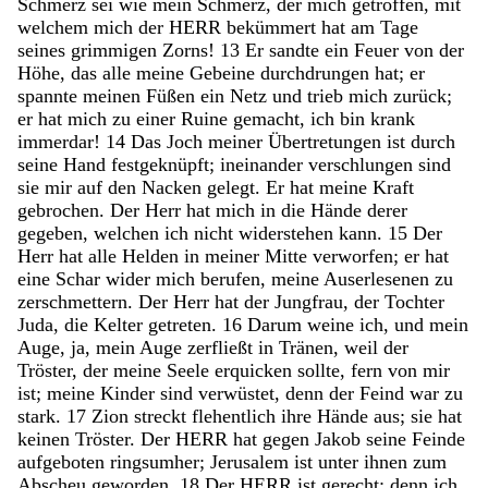
Schmerz
sei
wie
mein
Schmerz
,
der
mich
getroffen
,
mit
welchem
mich
der
HERR
bekümmert
hat
am
Tage
seines
grimmigen
Zorns
!
13
Er
sandte
ein
Feuer
von
der
Höhe
,
das
alle
meine
Gebeine
durchdrungen
hat
;
er
spannte
meinen
Füßen
ein
Netz
und
trieb
mich
zurück
;
er
hat
mich
zu
einer
Ruine
gemacht
,
ich
bin
krank
immerdar
!
14
Das
Joch
meiner
Übertretungen
ist
durch
seine
Hand
festgeknüpft
;
ineinander
verschlungen
sind
sie
mir
auf
den
Nacken
gelegt
.
Er
hat
meine
Kraft
gebrochen
.
Der
Herr
hat
mich
in
die
Hände
derer
gegeben
,
welchen
ich
nicht
widerstehen
kann
.
15
Der
Herr
hat
alle
Helden
in
meiner
Mitte
verworfen
;
er
hat
eine
Schar
wider
mich
berufen
,
meine
Auserlesenen
zu
zerschmettern
.
Der
Herr
hat
der
Jungfrau
,
der
Tochter
Juda
,
die
Kelter
getreten
.
16
Darum
weine
ich
,
und
mein
Auge
,
ja
,
mein
Auge
zerfließt
in
Tränen
,
weil
der
Tröster
,
der
meine
Seele
erquicken
sollte
,
fern
von
mir
ist
;
meine
Kinder
sind
verwüstet
,
denn
der
Feind
war
zu
stark
.
17
Zion
streckt
flehentlich
ihre
Hände
aus
;
sie
hat
keinen
Tröster
.
Der
HERR
hat
gegen
Jakob
seine
Feinde
aufgeboten
ringsumher
;
Jerusalem
ist
unter
ihnen
zum
Abscheu
geworden
.
18
Der
HERR
ist
gerecht
;
denn
ich