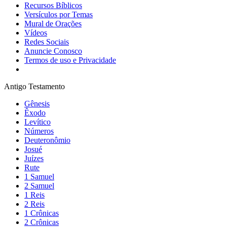
Recursos Bíblicos
Versículos por Temas
Mural de Orações
Vídeos
Redes Sociais
Anuncie Conosco
Termos de uso e Privacidade
Antigo Testamento
Gênesis
Êxodo
Levítico
Números
Deuteronômio
Josué
Juízes
Rute
1 Samuel
2 Samuel
1 Reis
2 Reis
1 Crônicas
2 Crônicas