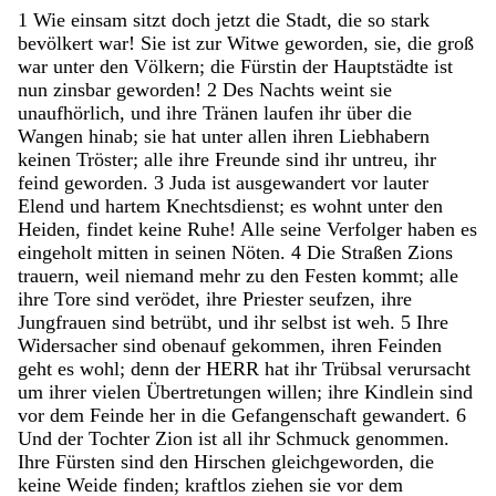
1
Wie
einsam
sitzt
doch
jetzt
die
Stadt
,
die
so
stark
bevölkert
war
!
Sie
ist
zur
Witwe
geworden
,
sie
,
die
groß
war
unter
den
Völkern
;
die
Fürstin
der
Hauptstädte
ist
nun
zinsbar
geworden
!
2
Des
Nachts
weint
sie
unaufhörlich
,
und
ihre
Tränen
laufen
ihr
über
die
Wangen
hinab
;
sie
hat
unter
allen
ihren
Liebhabern
keinen
Tröster
;
alle
ihre
Freunde
sind
ihr
untreu
,
ihr
feind
geworden
.
3
Juda
ist
ausgewandert
vor
lauter
Elend
und
hartem
Knechtsdienst
;
es
wohnt
unter
den
Heiden
,
findet
keine
Ruhe
!
Alle
seine
Verfolger
haben
es
eingeholt
mitten
in
seinen
Nöten
.
4
Die
Straßen
Zions
trauern
,
weil
niemand
mehr
zu
den
Festen
kommt
;
alle
ihre
Tore
sind
verödet
,
ihre
Priester
seufzen
,
ihre
Jungfrauen
sind
betrübt
,
und
ihr
selbst
ist
weh
.
5
Ihre
Widersacher
sind
obenauf
gekommen
,
ihren
Feinden
geht
es
wohl
;
denn
der
HERR
hat
ihr
Trübsal
verursacht
um
ihrer
vielen
Übertretungen
willen
;
ihre
Kindlein
sind
vor
dem
Feinde
her
in
die
Gefangenschaft
gewandert
.
6
Und
der
Tochter
Zion
ist
all
ihr
Schmuck
genommen
.
Ihre
Fürsten
sind
den
Hirschen
gleichgeworden
,
die
keine
Weide
finden
;
kraftlos
ziehen
sie
vor
dem