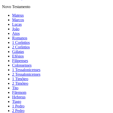
Novo Testamento
Mateus
Marcos
Lucas
João
Atos
Romanos
1 Coríntios
2 Coríntios
Gálatas
Efésios
Filipenses
Colossenses
1 Tessalonicenses
2 Tessalonicenses
1 Timóteo
2 Timóteo
Tito
Filemom
Hebreus
Tiago
1 Pedro
2 Pedro