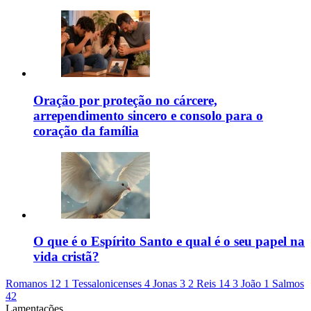
Oração por proteção no cárcere,
arrependimento sincero e consolo para o
coração da família
O que é o Espírito Santo e qual é o seu papel na
vida cristã?
Romanos 12
1 Tessalonicenses 4
Jonas 3
2 Reis 14
3 João 1
Salmos
42
Lamentações