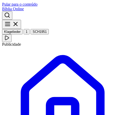
Pular para o conteúdo
Bíblia Online
Klagelieder
1
SCH1951
Publicidade