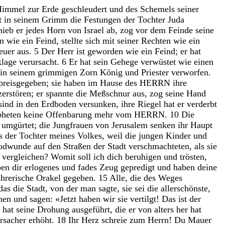
Himmel
zur
Erde
geschleudert
und
des
Schemels
seiner
t
in
seinem
Grimm
die
Festungen
der
Tochter
Juda
hieb
er
jedes
Horn
von
Israel
ab
,
zog
vor
dem
Feinde
seine
en
wie
ein
Feind
,
stellte
sich
mit
seiner
Rechten
wie
ein
euer
aus
.
5
Der
Herr
ist
geworden
wie
ein
Feind
;
er
hat
lage
verursacht
.
6
Er
hat
sein
Gehege
verwüstet
wie
einen
in
seinem
grimmigen
Zorn
König
und
Priester
verworfen
.
preisgegeben
;
sie
haben
im
Hause
des
HERRN
ihre
zerstören
;
er
spannte
die
Meßschnur
aus
,
zog
seine
Hand
sind
in
den
Erdboden
versunken
,
ihre
Riegel
hat
er
verderbt
pheten
keine
Offenbarung
mehr
vom
HERRN
.
10
Die
k
umgürtet
;
die
Jungfrauen
von
Jerusalem
senken
ihr
Haupt
es
der
Tochter
meines
Volkes
,
weil
die
jungen
Kinder
und
odwunde
auf
den
Straßen
der
Stadt
verschmachteten
,
als
sie
h
vergleichen
?
Womit
soll
ich
dich
beruhigen
und
trösten
,
ben
dir
erlogenes
und
fades
Zeug
gepredigt
und
haben
deine
ührerische
Orakel
gegeben
.
15
Alle
,
die
des
Weges
das
die
Stadt
,
von
der
man
sagte
,
sie
sei
die
allerschönste
,
nen
und
sagen
:
«
Jetzt
haben
wir
sie
vertilgt
!
Das
ist
der
r
hat
seine
Drohung
ausgeführt
,
die
er
von
alters
her
hat
rsacher
erhöht
.
18
Ihr
Herz
schreie
zum
Herrn
!
Du
Mauer