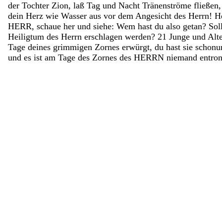
der
Tochter
Zion
,
laß
Tag
und
Nacht
Tränenströme
fließen
dein
Herz
wie
Wasser
aus
vor
dem
Angesicht
des
Herrn
!
H
HERR
,
schaue
her
und
siehe
:
Wem
hast
du
also
getan
?
Sol
Heiligtum
des
Herrn
erschlagen
werden
?
21
Junge
und
Alt
Tage
deines
grimmigen
Zornes
erwürgt
,
du
hast
sie
schonu
und
es
ist
am
Tage
des
Zornes
des
HERRN
niemand
entro