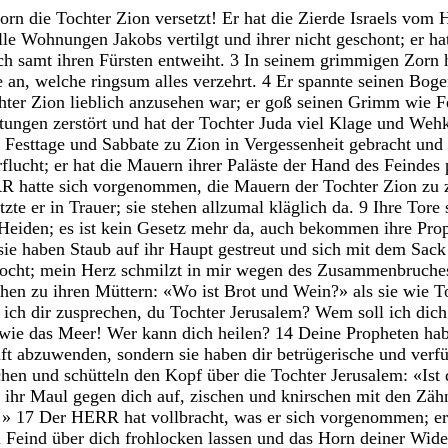
orn
die
Tochter
Zion
versetzt
!
Er
hat
die
Zierde
Israels
vom
lle
Wohnungen
Jakobs
vertilgt
und
ihrer
nicht
geschont
;
er
ha
ich
samt
ihren
Fürsten
entweiht
.
3
In
seinem
grimmigen
Zorn
e
an
,
welche
ringsum
alles
verzehrt
.
4
Er
spannte
seinen
Bog
hter
Zion
lieblich
anzusehen
war
;
er
goß
seinen
Grimm
wie
F
stungen
zerstört
und
hat
der
Tochter
Juda
viel
Klage
und
Wehk
e
Festtage
und
Sabbate
zu
Zion
in
Vergessenheit
gebracht
und
rflucht
;
er
hat
die
Mauern
ihrer
Paläste
der
Hand
des
Feindes
RR
hatte
sich
vorgenommen
,
die
Mauern
der
Tochter
Zion
zu
etzte
er
in
Trauer
;
sie
stehen
allzumal
kläglich
da
.
9
Ihre
Tore
Heiden
;
es
ist
kein
Gesetz
mehr
da
,
auch
bekommen
ihre
Pro
sie
haben
Staub
auf
ihr
Haupt
gestreut
und
sich
mit
dem
Sac
ocht
;
mein
Herz
schmilzt
in
mir
wegen
des
Zusammenbruch
chen
zu
ihren
Müttern
:
«
Wo
ist
Brot
und
Wein
?
»
als
sie
wie
T
l
ich
dir
zusprechen
,
du
Tochter
Jerusalem
?
Wem
soll
ich
dic
wie
das
Meer
!
Wer
kann
dich
heilen
?
14
Deine
Propheten
ha
aft
abzuwenden
,
sondern
sie
haben
dir
betrügerische
und
verf
chen
und
schütteln
den
Kopf
über
die
Tochter
Jerusalem
:
«
Ist
n
ihr
Maul
gegen
dich
auf
,
zischen
und
knirschen
mit
den
Zäh
!
»
17
Der
HERR
hat
vollbracht
,
was
er
sich
vorgenommen
;
e
n
Feind
über
dich
frohlocken
lassen
und
das
Horn
deiner
Wide