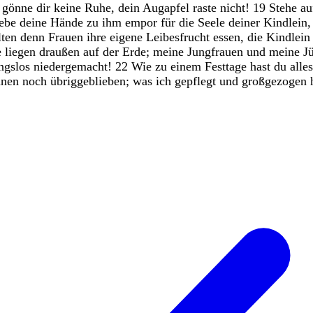
,
gönne
dir
keine
Ruhe
,
dein
Augapfel
raste
nicht
!
19
Stehe
a
ebe
deine
Hände
zu
ihm
empor
für
die
Seele
deiner
Kindlein
lten
denn
Frauen
ihre
eigene
Leibesfrucht
essen
,
die
Kindlei
e
liegen
draußen
auf
der
Erde
;
meine
Jungfrauen
und
meine
J
ngslos
niedergemacht
!
22
Wie
zu
einem
Festtage
hast
du
alles
nnen
noch
übriggeblieben
;
was
ich
gepflegt
und
großgezogen