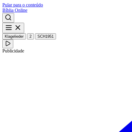
Pular para o conteúdo
Bíblia Online
Klagelieder
2
SCH1951
Publicidade