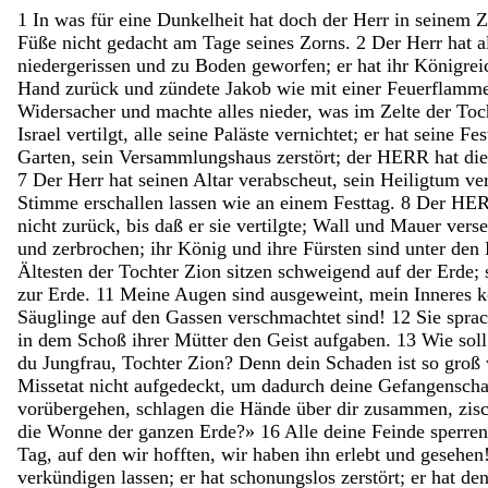
1
In
was
für
eine
Dunkelheit
hat
doch
der
Herr
in
seinem
Z
Füße
nicht
gedacht
am
Tage
seines
Zorns
.
2
Der
Herr
hat
a
niedergerissen
und
zu
Boden
geworfen
;
er
hat
ihr
Königre
Hand
zurück
und
zündete
Jakob
wie
mit
einer
Feuerflamm
Widersacher
und
machte
alles
nieder
,
was
im
Zelte
der
Toc
Israel
vertilgt
,
alle
seine
Paläste
vernichtet
;
er
hat
seine
Fe
Garten
,
sein
Versammlungshaus
zerstört
;
der
HERR
hat
di
7
Der
Herr
hat
seinen
Altar
verabscheut
,
sein
Heiligtum
ve
Stimme
erschallen
lassen
wie
an
einem
Festtag
.
8
Der
HE
nicht
zurück
,
bis
daß
er
sie
vertilgte
;
Wall
und
Mauer
vers
und
zerbrochen
;
ihr
König
und
ihre
Fürsten
sind
unter
den
Ältesten
der
Tochter
Zion
sitzen
schweigend
auf
der
Erde
;
zur
Erde
.
11
Meine
Augen
sind
ausgeweint
,
mein
Inneres
k
Säuglinge
auf
den
Gassen
verschmachtet
sind
!
12
Sie
spra
in
dem
Schoß
ihrer
Mütter
den
Geist
aufgaben
.
13
Wie
sol
du
Jungfrau
,
Tochter
Zion
?
Denn
dein
Schaden
ist
so
groß
Missetat
nicht
aufgedeckt
,
um
dadurch
deine
Gefangensch
vorübergehen
,
schlagen
die
Hände
über
dir
zusammen
,
zis
die
Wonne
der
ganzen
Erde
?
»
16
Alle
deine
Feinde
sperre
Tag
,
auf
den
wir
hofften
,
wir
haben
ihn
erlebt
und
gesehen
verkündigen
lassen
;
er
hat
schonungslos
zerstört
;
er
hat
de