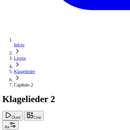
Início
Livros
Klagelieder
Capítulo 2
Klagelieder 2
Ouvir
Criar
Aa