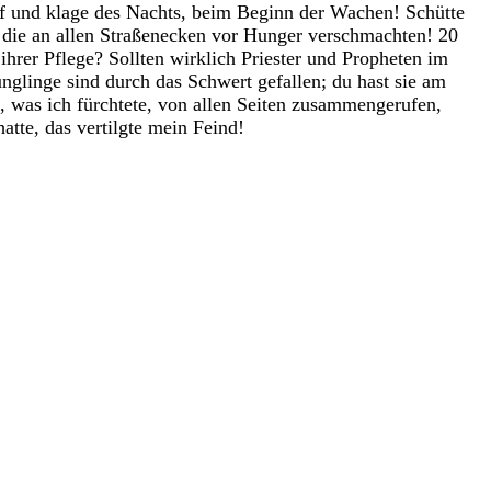
uf
und
klage
des
Nachts
,
beim
Beginn
der
Wachen
!
Schütte
,
die
an
allen
Straßenecken
vor
Hunger
verschmachten
!
20
n
ihrer
Pflege
?
Sollten
wirklich
Priester
und
Propheten
im
ünglinge
sind
durch
das
Schwert
gefallen
;
du
hast
sie
am
,
was
ich
fürchtete
,
von
allen
Seiten
zusammengerufen
,
hatte
,
das
vertilgte
mein
Feind
!