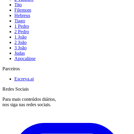
Tito
Filemom
Hebreus
Tiago
1 Pedro
2 Pedro
1 João
2 João
3 João
Judas
Apocalipse
Parceiros
Escreva.ai
Redes Sociais
Para mais conteúdos diários,
nos siga nas redes sociais.