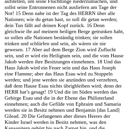
aufstellen
,
um
seine
Flüchtlinge
niederzumachen
,
und
sollst
seine
Entronnenen
nicht
ausliefern
am
Tage
der
Not
!
15
Denn
nahe
ist
der
Tag
des
HERRN
über
alle
Nationen
;
wie
du
getan
hast
,
so
soll
dir
getan
werden
;
dein
Tun
fällt
auf
deinen
Kopf
zurück
.
16
Denn
gleichwie
ihr
auf
meinem
heiligen
Berge
getrunken
habt
,
so
sollen
alle
Nationen
beständig
trinken
;
sie
sollen
trinken
und
schlürfen
und
sein
,
als
wären
sie
nie
gewesen
.
17
Aber
auf
dem
Berge
Zion
wird
Zuflucht
sein
,
und
er
wird
ein
Heiligtum
sein
,
und
die
vom
Hause
Jakob
werden
ihre
Besitzungen
einnehmen
.
18
Und
das
Haus
Jakob
wird
ein
Feuer
sein
und
das
Haus
Joseph
eine
Flamme
;
aber
das
Haus
Esau
wird
zu
Stoppeln
werden
;
und
jene
werden
sie
anzünden
und
verzehren
,
daß
dem
Hause
Esau
nichts
übrigbleiben
wird
;
denn
der
HERR
hat’s
gesagt
!
19
Und
die
im
Süden
werden
das
Gebirge
Esau
und
die
in
der
Ebene
das
Philisterland
einnehmen
;
auch
die
Gefilde
von
Ephraim
und
Samaria
werden
sie
in
Besitz
nehmen
und
Benjamin
[
das
Land
]
Gilead
.
20
Die
Gefangenen
aber
dieses
Heeres
der
Kinder
Israel
werden
in
Besitz
nehmen
,
was
den
Kanaanitern
gehört
bis
nach
Zarpat
hin
,
und
die