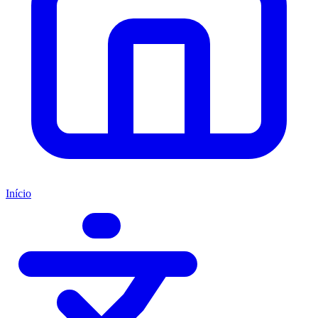
Início