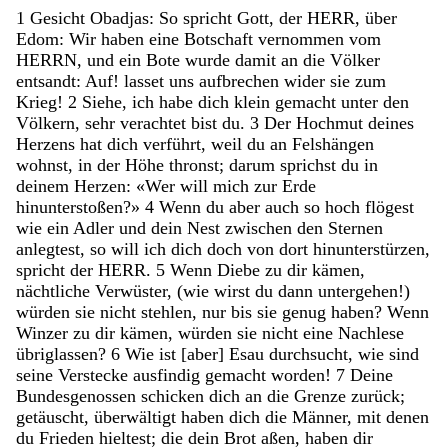
1
Gesicht
Obadjas
:
So
spricht
Gott
,
der
HERR
,
über
Edom
:
Wir
haben
eine
Botschaft
vernommen
vom
HERRN
,
und
ein
Bote
wurde
damit
an
die
Völker
entsandt
:
Auf
!
lasset
uns
aufbrechen
wider
sie
zum
Krieg
!
2
Siehe
,
ich
habe
dich
klein
gemacht
unter
den
Völkern
,
sehr
verachtet
bist
du
.
3
Der
Hochmut
deines
Herzens
hat
dich
verführt
,
weil
du
an
Felshängen
wohnst
,
in
der
Höhe
thronst
;
darum
sprichst
du
in
deinem
Herzen
:
«
Wer
will
mich
zur
Erde
hinunterstoßen
?
»
4
Wenn
du
aber
auch
so
hoch
flögest
wie
ein
Adler
und
dein
Nest
zwischen
den
Sternen
anlegtest
,
so
will
ich
dich
doch
von
dort
hinunterstürzen
,
spricht
der
HERR
.
5
Wenn
Diebe
zu
dir
kämen
,
nächtliche
Verwüster
,
(
wie
wirst
du
dann
untergehen
!
)
würden
sie
nicht
stehlen
,
nur
bis
sie
genug
haben
?
Wenn
Winzer
zu
dir
kämen
,
würden
sie
nicht
eine
Nachlese
übriglassen
?
6
Wie
ist
[
aber
]
Esau
durchsucht
,
wie
sind
seine
Verstecke
ausfindig
gemacht
worden
!
7
Deine
Bundesgenossen
schicken
dich
an
die
Grenze
zurück
;
getäuscht
,
überwältigt
haben
dich
die
Männer
,
mit
denen
du
Frieden
hieltest
;
die
dein
Brot
aßen
,
haben
dir