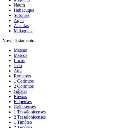
Naum
Habacuque
Sofonias
Ageu
Zacarias
Malaquias
Novo Testamento
Mateus
Marcos
Lucas
João
Atos
Romanos
1 Coríntios
2 Coríntios
Gálatas
Efésios
Filipenses
Colossenses
1 Tessalonicenses
2 Tessalonicenses
1 Timóteo
2 Timóteo