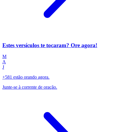
Estes versículos te tocaram? Ore agora!
M
A
J
+581 estão orando agora.
Junte-se à corrente de oração.