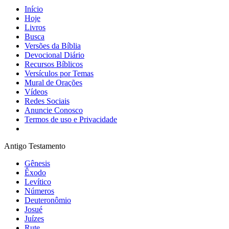
Início
Hoje
Livros
Busca
Versões da Bíblia
Devocional Diário
Recursos Bíblicos
Versículos por Temas
Mural de Orações
Vídeos
Redes Sociais
Anuncie Conosco
Termos de uso e Privacidade
Antigo Testamento
Gênesis
Êxodo
Levítico
Números
Deuteronômio
Josué
Juízes
Rute