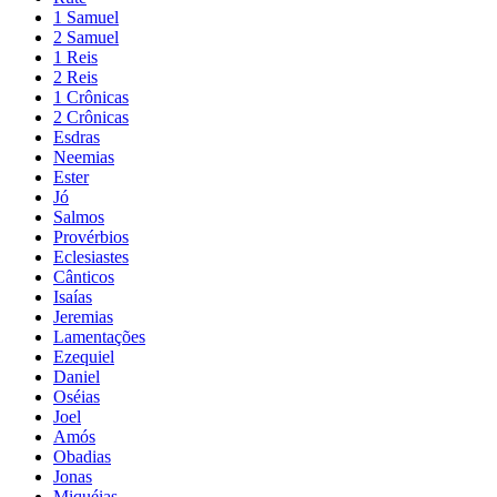
1 Samuel
2 Samuel
1 Reis
2 Reis
1 Crônicas
2 Crônicas
Esdras
Neemias
Ester
Jó
Salmos
Provérbios
Eclesiastes
Cânticos
Isaías
Jeremias
Lamentações
Ezequiel
Daniel
Oséias
Joel
Amós
Obadias
Jonas
Miquéias