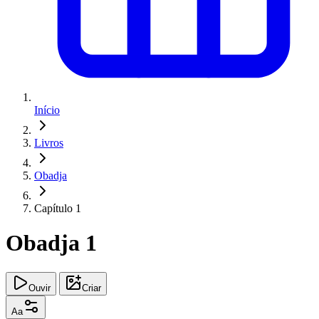
Início
Livros
Obadja
Capítulo 1
Obadja 1
Ouvir
Criar
Aa