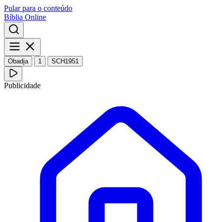
Pular para o conteúdo
Bíblia Online
Obadja
1
SCH1951
Publicidade