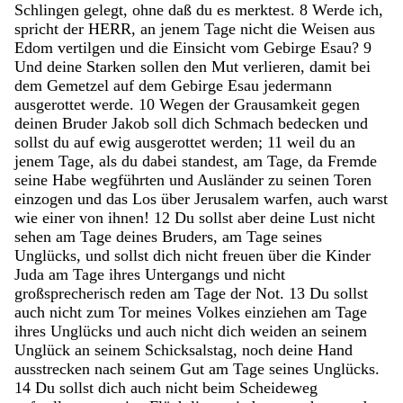
Schlingen
gelegt
,
ohne
daß
du
es
merktest
.
8
Werde
ich
,
spricht
der
HERR
,
an
jenem
Tage
nicht
die
Weisen
aus
Edom
vertilgen
und
die
Einsicht
vom
Gebirge
Esau
?
9
Und
deine
Starken
sollen
den
Mut
verlieren
,
damit
bei
dem
Gemetzel
auf
dem
Gebirge
Esau
jedermann
ausgerottet
werde
.
10
Wegen
der
Grausamkeit
gegen
deinen
Bruder
Jakob
soll
dich
Schmach
bedecken
und
sollst
du
auf
ewig
ausgerottet
werden
;
11
weil
du
an
jenem
Tage
,
als
du
dabei
standest
,
am
Tage
,
da
Fremde
seine
Habe
wegführten
und
Ausländer
zu
seinen
Toren
einzogen
und
das
Los
über
Jerusalem
warfen
,
auch
warst
wie
einer
von
ihnen
!
12
Du
sollst
aber
deine
Lust
nicht
sehen
am
Tage
deines
Bruders
,
am
Tage
seines
Unglücks
,
und
sollst
dich
nicht
freuen
über
die
Kinder
Juda
am
Tage
ihres
Untergangs
und
nicht
großsprecherisch
reden
am
Tage
der
Not
.
13
Du
sollst
auch
nicht
zum
Tor
meines
Volkes
einziehen
am
Tage
ihres
Unglücks
und
auch
nicht
dich
weiden
an
seinem
Unglück
an
seinem
Schicksalstag
,
noch
deine
Hand
ausstrecken
nach
seinem
Gut
am
Tage
seines
Unglücks
.
14
Du
sollst
dich
auch
nicht
beim
Scheideweg