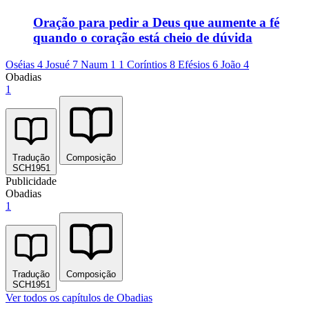
Oração para pedir a Deus que aumente a fé
quando o coração está cheio de dúvida
Oséias 4
Josué 7
Naum 1
1 Coríntios 8
Efésios 6
João 4
Obadias
1
Tradução
Composição
SCH1951
Publicidade
Obadias
1
Tradução
Composição
SCH1951
Ver todos os capítulos de Obadias