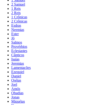
1 Samuel
2 Samuel
1 Reis
2 Reis
1 Crônicas
2 Crônicas
Esdras
Neemias
Ester
Jó
Salmos
Provérbios
Eclesiastes
Cânticos
Isaías
Jeremias
Lamentações
Ezequiel
Daniel
Oséias
Joel
Amós
Obadias
Jonas
Miquéias