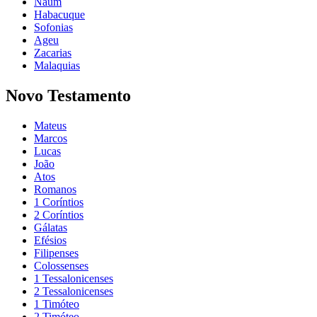
Naum
Habacuque
Sofonias
Ageu
Zacarias
Malaquias
Novo Testamento
Mateus
Marcos
Lucas
João
Atos
Romanos
1 Coríntios
2 Coríntios
Gálatas
Efésios
Filipenses
Colossenses
1 Tessalonicenses
2 Tessalonicenses
1 Timóteo
2 Timóteo