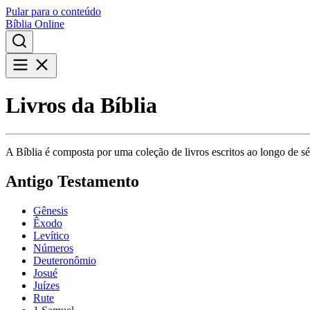
Pular para o conteúdo
Bíblia Online
Livros da Bíblia
A Bíblia é composta por uma coleção de livros escritos ao longo de séc
Antigo Testamento
Gênesis
Êxodo
Levítico
Números
Deuteronômio
Josué
Juízes
Rute