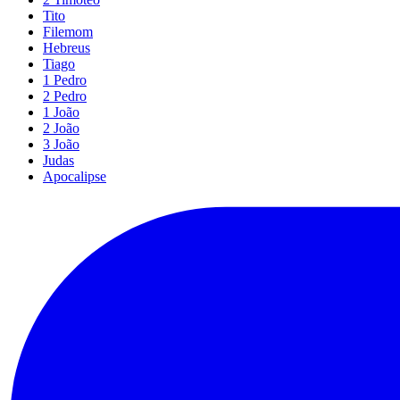
Tito
Filemom
Hebreus
Tiago
1 Pedro
2 Pedro
1 João
2 João
3 João
Judas
Apocalipse