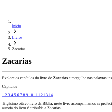
Início
Livros
Zacarias
Zacarias
Explore os capítulos do livro de
Zacarias
e mergulhe nas palavras ins
Capítulos
1
2
3
4
5
6
7
8
9
10
11
12
13
14
Trigésimo oitavo livro da Bíblia, neste livro acompanhamos as profeci
autoria do livro é atribuída a Zacarias.