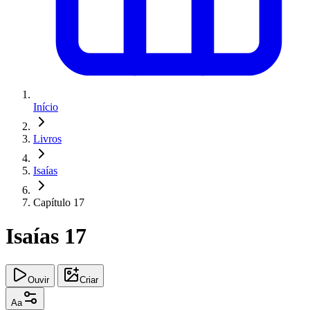
Início
Livros
Isaías
Capítulo 17
Isaías 17
Ouvir
Criar
Aa