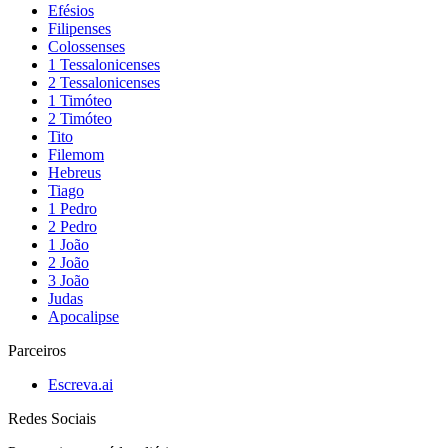
Efésios
Filipenses
Colossenses
1 Tessalonicenses
2 Tessalonicenses
1 Timóteo
2 Timóteo
Tito
Filemom
Hebreus
Tiago
1 Pedro
2 Pedro
1 João
2 João
3 João
Judas
Apocalipse
Parceiros
Escreva.ai
Redes Sociais