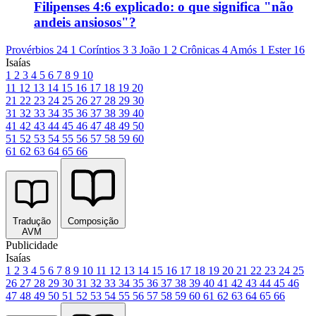
Filipenses 4:6 explicado: o que significa "não
andeis ansiosos"?
Provérbios 24
1 Coríntios 3
3 João 1
2 Crônicas 4
Amós 1
Ester 16
Isaías
1
2
3
4
5
6
7
8
9
10
11
12
13
14
15
16
17
18
19
20
21
22
23
24
25
26
27
28
29
30
31
32
33
34
35
36
37
38
39
40
41
42
43
44
45
46
47
48
49
50
51
52
53
54
55
56
57
58
59
60
61
62
63
64
65
66
Tradução
Composição
AVM
Publicidade
Isaías
1
2
3
4
5
6
7
8
9
10
11
12
13
14
15
16
17
18
19
20
21
22
23
24
25
26
27
28
29
30
31
32
33
34
35
36
37
38
39
40
41
42
43
44
45
46
47
48
49
50
51
52
53
54
55
56
57
58
59
60
61
62
63
64
65
66