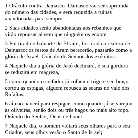
1
Oráculo
contra
Damasco
.
Damasco
vai
ser
suprimida
do
número
das
cidades
,
e
será
reduzida
a
ruínas
abandonadas
para
sempre
.
2
Suas
cidades
serão
abandonadas
aos
rebanhos
que
virão
repousar
aí
sem
que
ninguém
os
enxote
.
3
Foi
tirado
o
baluarte
de
Efraim
,
foi
tirada
a
realeza
de
Damasco
;
os
restos
de
Aram
perecerão
,
passarão
como
a
glória
de
Israel
.
Oráculo
do
Senhor
dos
exércitos
.
4
Naquele
dia
a
glória
de
Jacó
declinará
,
e
sua
gordura
se
reduzirá
em
magreza
,
5
como
quando
o
ceifador
já
colheu
o
trigo
e
seu
braço
cortou
as
espigas
,
alguém
rebusca
as
searas
no
vale
dos
Rafaítas
;
6
aí
não
haverá
para
respigar
,
como
quando
já
se
varejou
as
oliveiras
,
senão
dois
ou
três
bagos
no
mais
alto
topo
.
Oráculo
do
Senhor
,
Deus
de
Israel
.
7
Naquele
dia
,
o
homem
voltará
seus
olhares
para
o
seu
Criador
,
seus
olhos
verão
o
Santo
de
Israel
;