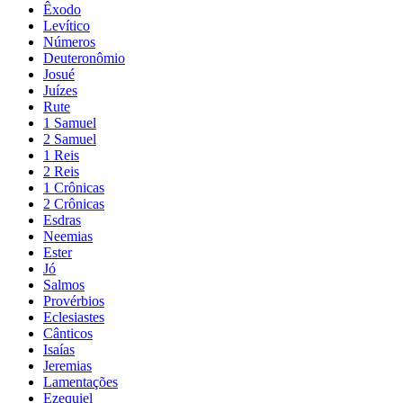
Êxodo
Levítico
Números
Deuteronômio
Josué
Juízes
Rute
1 Samuel
2 Samuel
1 Reis
2 Reis
1 Crônicas
2 Crônicas
Esdras
Neemias
Ester
Jó
Salmos
Provérbios
Eclesiastes
Cânticos
Isaías
Jeremias
Lamentações
Ezequiel