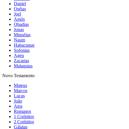
Daniel
Oséias
Joel
Amós
Obadias
Jonas
Miquéias
Naum
Habacuque
Sofonias
Ageu
Zacarias
Malaquias
Novo Testamento
Mateus
Marcos
Lucas
João
Atos
Romanos
1 Coríntios
2 Coríntios
Gálatas