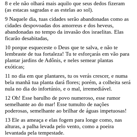
8
e
ele
não
olhará
mais
aquilo
que
seus
dedos
fizeram
(
as
estacas
sagradas
e
as
estelas
ao
sol
)
.
9
Naquele
dia
,
tuas
cidades
serão
abandonadas
como
as
cidades
despovoadas
dos
amorreus
e
dos
heveus
,
abandonadas
no
tempo
da
invasão
dos
israelitas
.
Elas
ficarão
desabitadas
,
10
porque
esqueceste
o
Deus
que
te
salva
,
e
não
te
lembraste
de
tua
fortaleza
!
Tu
te
esforçarás
em
vão
para
plantar
jardins
de
Adônis
,
e
neles
semear
plantas
exóticas
;
11
no
dia
em
que
plantares
,
tu
os
verás
crescer
,
e
numa
bela
manhã
tua
planta
dará
flores
;
porém
,
a
colheita
será
nula
no
dia
do
infortúnio
,
e
o
mal
,
irremediável
.
12
Oh
!
Esse
barulho
de
povo
numeroso
,
esse
rumor
semelhante
ao
do
mar
!
Esse
tumulto
de
nações
poderosas
,
semelhante
ao
brilhar
de
águas
impetuosas
!
13
Ele
as
ameaça
e
elas
fogem
para
longe
como
,
nas
alturas
,
a
palha
levada
pelo
vento
,
como
a
poeira
levantada
pela
tempestade
.