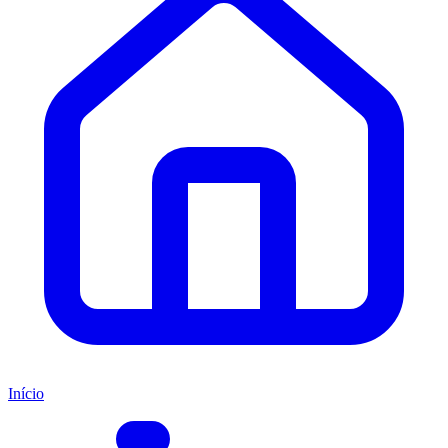
Início