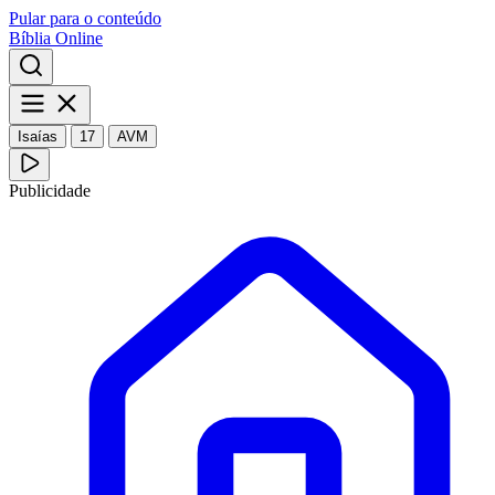
Pular para o conteúdo
Bíblia Online
Isaías
17
AVM
Publicidade