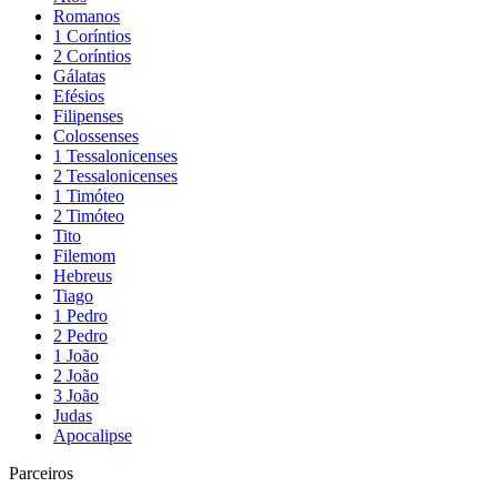
Romanos
1 Coríntios
2 Coríntios
Gálatas
Efésios
Filipenses
Colossenses
1 Tessalonicenses
2 Tessalonicenses
1 Timóteo
2 Timóteo
Tito
Filemom
Hebreus
Tiago
1 Pedro
2 Pedro
1 João
2 João
3 João
Judas
Apocalipse
Parceiros