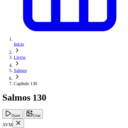
Início
Livros
Salmos
Capítulo 130
Salmos 130
Ouvir
Criar
AVM