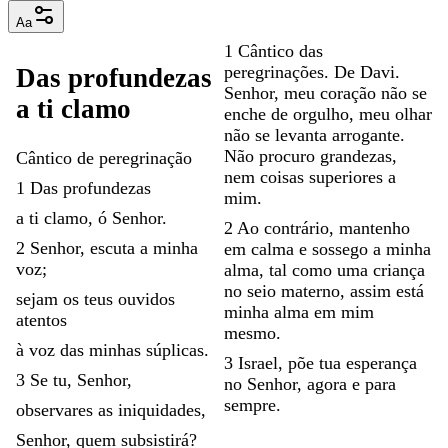
Aa
1
Cântico
das
peregrinações
.
De
Davi
.
Das
profundezas
Senhor
,
meu
coração
não
se
a
ti
clamo
enche
de
orgulho
,
meu
olhar
não
se
levanta
arrogante
.
Não
procuro
grandezas
,
Cântico
de
peregrinação
nem
coisas
superiores
a
1
Das
profundezas
mim
.
a
ti
clamo
,
ó
Senhor
.
2
Ao
contrário
,
mantenho
2
Senhor
,
escuta
a
minha
em
calma
e
sossego
a
minha
voz
;
alma
,
tal
como
uma
criança
no
seio
materno
,
assim
está
sejam
os
teus
ouvidos
minha
alma
em
mim
atentos
mesmo
.
à
voz
das
minhas
súplicas
.
3
Israel
,
põe
tua
esperança
3
Se
tu
,
Senhor
,
no
Senhor
,
agora
e
para
sempre
.
observares
as
iniquidades
,
Senhor
,
quem
subsistirá
?