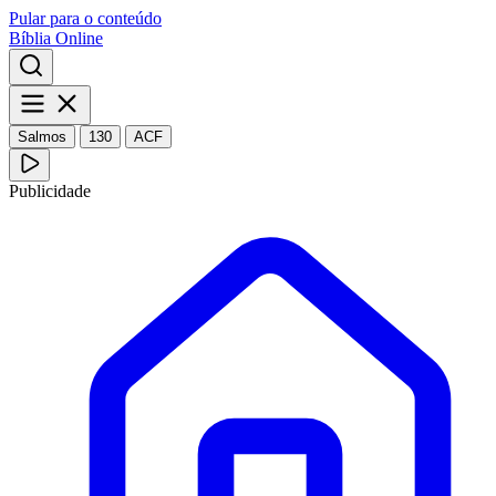
Pular para o conteúdo
Bíblia Online
Salmos
130
ACF
Publicidade