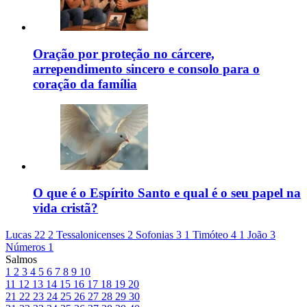
Oração por proteção no cárcere,
arrependimento sincero e consolo para o
coração da família
O que é o Espírito Santo e qual é o seu papel na
vida cristã?
Lucas 22
2 Tessalonicenses 2
Sofonias 3
1 Timóteo 4
1 João 3
Números 1
Salmos
1
2
3
4
5
6
7
8
9
10
11
12
13
14
15
16
17
18
19
20
21
22
23
24
25
26
27
28
29
30