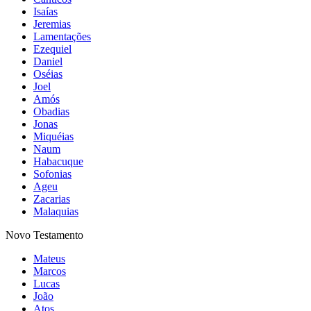
Isaías
Jeremias
Lamentações
Ezequiel
Daniel
Oséias
Joel
Amós
Obadias
Jonas
Miquéias
Naum
Habacuque
Sofonias
Ageu
Zacarias
Malaquias
Novo Testamento
Mateus
Marcos
Lucas
João
Atos