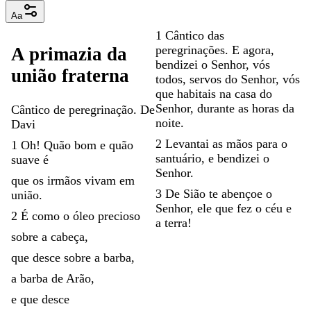
Aa
1
Cântico
das
peregrinações
.
E
agora
,
A
primazia
da
bendizei
o
Senhor
,
vós
união
fraterna
todos
,
servos
do
Senhor
,
vós
que
habitais
na
casa
do
Senhor
,
durante
as
horas
da
Cântico
de
peregrinação
.
De
noite
.
Davi
2
Levantai
as
mãos
para
o
1
Oh
!
Quão
bom
e
quão
santuário
,
e
bendizei
o
suave
é
Senhor
.
que
os
irmãos
vivam
em
3
De
Sião
te
abençoe
o
união
.
Senhor
,
ele
que
fez
o
céu
e
2
É
como
o
óleo
precioso
a
terra
!
sobre
a
cabeça
,
que
desce
sobre
a
barba
,
a
barba
de
Arão
,
e
que
desce