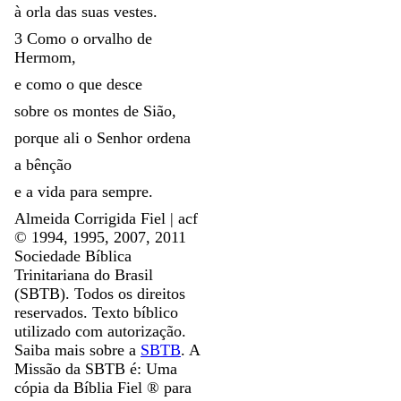
à
orla
das
suas
vestes
.
3
Como
o
orvalho
de
Hermom
,
e
como
o
que
desce
sobre
os
montes
de
Sião
,
porque
ali
o
Senhor
ordena
a
bênção
e
a
vida
para
sempre
.
Almeida Corrigida Fiel | acf
©️ 1994, 1995, 2007, 2011
Sociedade Bíblica
Trinitariana do Brasil
(SBTB). Todos os direitos
reservados. Texto bíblico
utilizado com autorização.
Saiba mais sobre a
SBTB
. A
Missão da SBTB é: Uma
cópia da Bíblia Fiel ®️ para