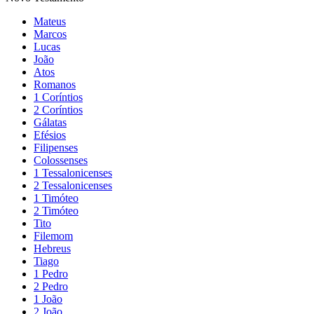
Mateus
Marcos
Lucas
João
Atos
Romanos
1 Coríntios
2 Coríntios
Gálatas
Efésios
Filipenses
Colossenses
1 Tessalonicenses
2 Tessalonicenses
1 Timóteo
2 Timóteo
Tito
Filemom
Hebreus
Tiago
1 Pedro
2 Pedro
1 João
2 João