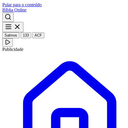
Pular para o conteúdo
Bíblia Online
Salmos
133
ACF
Publicidade