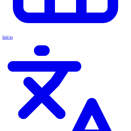
Início