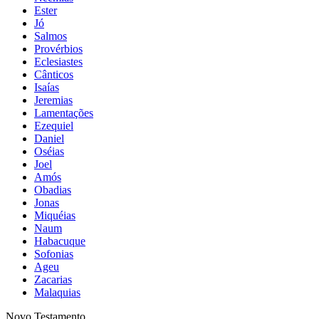
Ester
Jó
Salmos
Provérbios
Eclesiastes
Cânticos
Isaías
Jeremias
Lamentações
Ezequiel
Daniel
Oséias
Joel
Amós
Obadias
Jonas
Miquéias
Naum
Habacuque
Sofonias
Ageu
Zacarias
Malaquias
Novo Testamento