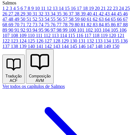
Salmos
1
2
3
4
5
6
7
8
9
10
11
12
13
14
15
16
17
18
19
20
21
22
23
24
25
26
27
28
29
30
31
32
33
34
35
36
37
38
39
40
41
42
43
44
45
46
47
48
49
50
51
52
53
54
55
56
57
58
59
60
61
62
63
64
65
66
67
68
69
70
71
72
73
74
75
76
77
78
79
80
81
82
83
84
85
86
87
88
89
90
91
92
93
94
95
96
97
98
99
100
101
102
103
104
105
106
107
108
109
110
111
112
113
114
115
116
117
118
119
120
121
122
123
124
125
126
127
128
129
130
131
132
133
134
135
136
137
138
139
140
141
142
143
144
145
146
147
148
149
150
Tradução
Composição
ACF
AVM
Ver todos os capítulos de Salmos