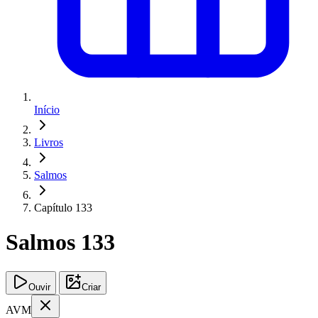
Início
Livros
Salmos
Capítulo 133
Salmos 133
Ouvir
Criar
AVM