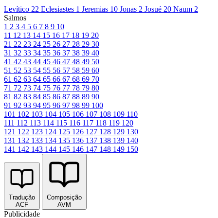
Levítico 22
Eclesiastes 1
Jeremias 10
Jonas 2
Josué 20
Naum 2
Salmos
1
2
3
4
5
6
7
8
9
10
11
12
13
14
15
16
17
18
19
20
21
22
23
24
25
26
27
28
29
30
31
32
33
34
35
36
37
38
39
40
41
42
43
44
45
46
47
48
49
50
51
52
53
54
55
56
57
58
59
60
61
62
63
64
65
66
67
68
69
70
71
72
73
74
75
76
77
78
79
80
81
82
83
84
85
86
87
88
89
90
91
92
93
94
95
96
97
98
99
100
101
102
103
104
105
106
107
108
109
110
111
112
113
114
115
116
117
118
119
120
121
122
123
124
125
126
127
128
129
130
131
132
133
134
135
136
137
138
139
140
141
142
143
144
145
146
147
148
149
150
Tradução
Composição
ACF
AVM
Publicidade