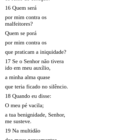
16
Quem
será
por
mim
contra
os
malfeitores
?
Quem
se
porá
por
mim
contra
os
que
praticam
a
iniquidade
?
17
Se
o
Senhor
não
tivera
ido
em
meu
auxílio
,
a
minha
alma
quase
que
teria
ficado
no
silêncio
.
18
Quando
eu
disse
:
O
meu
pé
vacila
;
a
tua
benignidade
,
Senhor
,
me
susteve
.
19
Na
multidão
dos
meus
pensamentos