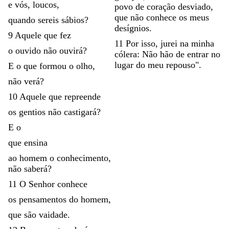
e
vós
,
loucos
,
povo
de
coração
desviado
,
que
não
conhece
os
meus
quando
sereis
sábios
?
desígnios
.
9
Aquele
que
fez
11
Por
isso
,
jurei
na
minha
o
ouvido
não
ouvirá
?
cólera
:
Não
hão
de
entrar
no
lugar
do
meu
repouso
"
.
E
o
que
formou
o
olho
,
não
verá
?
10
Aquele
que
repreende
os
gentios
não
castigará
?
E
o
que
ensina
ao
homem
o
conhecimento
,
não
saberá
?
11
O
Senhor
conhece
os
pensamentos
do
homem
,
que
são
vaidade
.