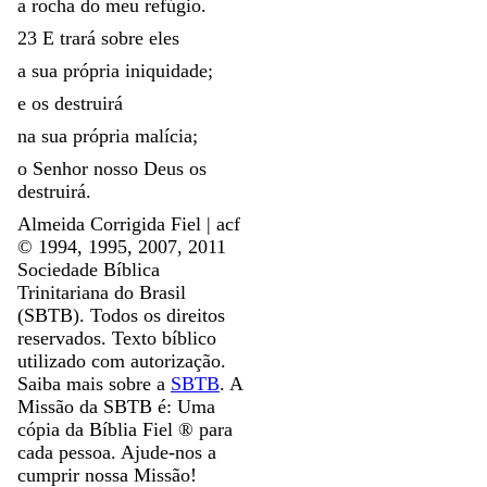
a
rocha
do
meu
refúgio
.
23
E
trará
sobre
eles
a
sua
própria
iniquidade
;
e
os
destruirá
na
sua
própria
malícia
;
o
Senhor
nosso
Deus
os
destruirá
.
Almeida Corrigida Fiel | acf
©️ 1994, 1995, 2007, 2011
Sociedade Bíblica
Trinitariana do Brasil
(SBTB). Todos os direitos
reservados. Texto bíblico
utilizado com autorização.
Saiba mais sobre a
SBTB
. A
Missão da SBTB é: Uma
cópia da Bíblia Fiel ®️ para
cada pessoa. Ajude-nos a
cumprir nossa Missão!