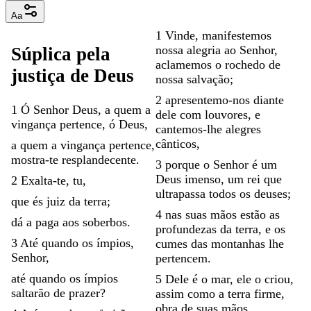
Aa
1
Vinde
,
manifestemos
nossa
alegria
ao
Senhor
,
Súplica
pela
aclamemos
o
rochedo
de
justiça
de
Deus
nossa
salvação
;
2
apresentemo-nos
diante
1
Ó
Senhor
Deus
,
a
quem
a
dele
com
louvores
,
e
vingança
pertence
,
ó
Deus
,
cantemos-lhe
alegres
cânticos
,
a
quem
a
vingança
pertence
,
mostra-te
resplandecente
.
3
porque
o
Senhor
é
um
Deus
imenso
,
um
rei
que
2
Exalta-te
,
tu
,
ultrapassa
todos
os
deuses
;
que
és
juiz
da
terra
;
4
nas
suas
mãos
estão
as
dá
a
paga
aos
soberbos
.
profundezas
da
terra
,
e
os
3
Até
quando
os
ímpios
,
cumes
das
montanhas
lhe
Senhor
,
pertencem
.
até
quando
os
ímpios
5
Dele
é
o
mar
,
ele
o
criou
,
saltarão
de
prazer
?
assim
como
a
terra
firme
,
obra
de
suas
mãos
.