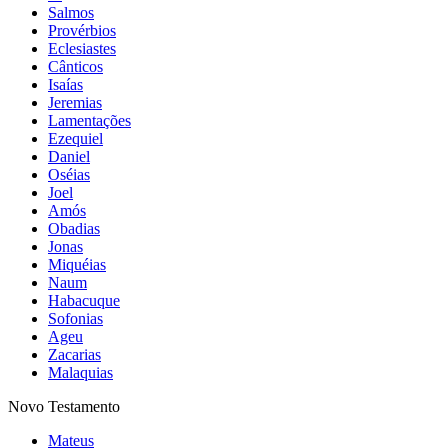
Salmos
Provérbios
Eclesiastes
Cânticos
Isaías
Jeremias
Lamentações
Ezequiel
Daniel
Oséias
Joel
Amós
Obadias
Jonas
Miquéias
Naum
Habacuque
Sofonias
Ageu
Zacarias
Malaquias
Novo Testamento
Mateus