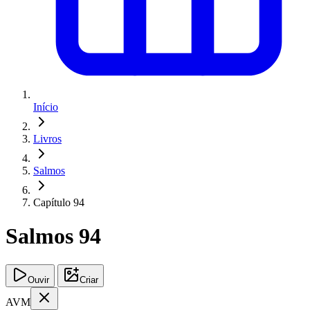
Início
Livros
Salmos
Capítulo 94
Salmos 94
Ouvir
Criar
AVM