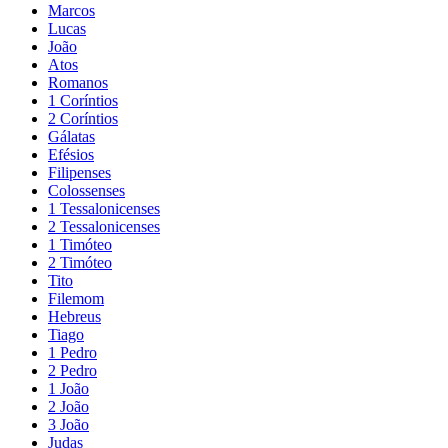
Marcos
Lucas
João
Atos
Romanos
1 Coríntios
2 Coríntios
Gálatas
Efésios
Filipenses
Colossenses
1 Tessalonicenses
2 Tessalonicenses
1 Timóteo
2 Timóteo
Tito
Filemom
Hebreus
Tiago
1 Pedro
2 Pedro
1 João
2 João
3 João
Judas