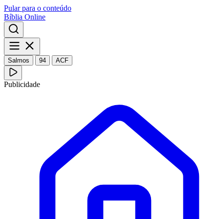
Pular para o conteúdo
Bíblia Online
Salmos
94
ACF
Publicidade