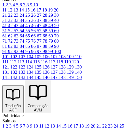
1
2
3
4
5
6
7
8
9
10
11
12
13
14
15
16
17
18
19
20
21
22
23
24
25
26
27
28
29
30
31
32
33
34
35
36
37
38
39
40
41
42
43
44
45
46
47
48
49
50
51
52
53
54
55
56
57
58
59
60
61
62
63
64
65
66
67
68
69
70
71
72
73
74
75
76
77
78
79
80
81
82
83
84
85
86
87
88
89
90
91
92
93
94
95
96
97
98
99
100
101
102
103
104
105
106
107
108
109
110
111
112
113
114
115
116
117
118
119
120
121
122
123
124
125
126
127
128
129
130
131
132
133
134
135
136
137
138
139
140
141
142
143
144
145
146
147
148
149
150
Tradução
Composição
ACF
AVM
Publicidade
Salmos
1
2
3
4
5
6
7
8
9
10
11
12
13
14
15
16
17
18
19
20
21
22
23
24
25