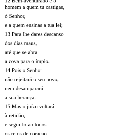
12
Bem-aventurado
é
o
homem
a
quem
tu
castigas
,
ó
Senhor
,
e
a
quem
ensinas
a
tua
lei
;
13
Para
lhe
dares
descanso
dos
dias
maus
,
até
que
se
abra
a
cova
para
o
ímpio
.
14
Pois
o
Senhor
não
rejeitará
o
seu
povo
,
nem
desamparará
a
sua
herança
.
15
Mas
o
juízo
voltará
à
retidão
,
e
segui-lo-ão
todos
os
retos
de
coração
.