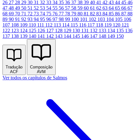
26
27
28
29
30
31
32
33
34
35
36
37
38
39
40
41
42
43
44
45
46
47
48
49
50
51
52
53
54
55
56
57
58
59
60
61
62
63
64
65
66
67
68
69
70
71
72
73
74
75
76
77
78
79
80
81
82
83
84
85
86
87
88
89
90
91
92
93
94
95
96
97
98
99
100
101
102
103
104
105
106
107
108
109
110
111
112
113
114
115
116
117
118
119
120
121
122
123
124
125
126
127
128
129
130
131
132
133
134
135
136
137
138
139
140
141
142
143
144
145
146
147
148
149
150
Tradução
Composição
ACF
AVM
Ver todos os capítulos de Salmos