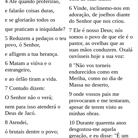
4
Até
quando
proferirão
,
6
Vinde
,
inclinemo-nos
em
e
falarão
coisas
duras
,
adoração
,
de
joelhos
diante
e
se
gloriarão
todos
os
do
Senhor
que
nos
criou
.
que
praticam
a
iniquidade
?
7
Ele
é
nosso
Deus
;
nós
somos
o
povo
de
que
ele
é
o
5
Reduzem
a
pedaços
o
teu
pastor
,
as
ovelhas
que
as
povo
,
ó
Senhor
,
suas
mãos
conduzem
.
Oxalá
e
afligem
a
tua
herança
.
ouvísseis
hoje
a
sua
voz
:
6
Matam
a
viúva
e
o
8
"
Não
vos
torneis
estrangeiro
,
endurecidos
como
em
Meriba
,
como
no
dia
de
e
ao
órfão
tiram
a
vida
.
Massa
no
deserto
,
7
Contudo
dizem
:
9
onde
vossos
pais
me
O
Senhor
não
o
verá
;
provocaram
e
me
tentaram
,
nem
para
isso
atenderá
o
apesar
de
terem
visto
as
Deus
de
Jacó
.
minhas
obras
.
8
Atendei
,
10
Durante
quarenta
anos
desgostou-me
aquela
ó
brutais
dentre
o
povo
;
geração
,
e
eu
disse
:
"
É
um