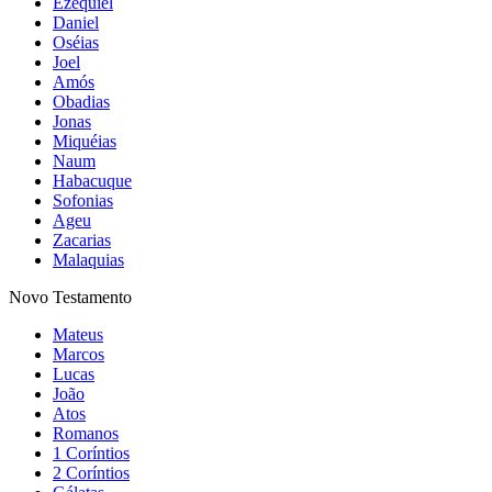
Ezequiel
Daniel
Oséias
Joel
Amós
Obadias
Jonas
Miquéias
Naum
Habacuque
Sofonias
Ageu
Zacarias
Malaquias
Novo Testamento
Mateus
Marcos
Lucas
João
Atos
Romanos
1 Coríntios
2 Coríntios