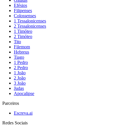
Gálatas
Efésios
Filipenses
Colossenses
1 Tessalonicenses
2 Tessalonicenses
1 Timóteo
2 Timóteo
Tito
Filemom
Hebreus
Tiago
1 Pedro
2 Pedro
1 João
2 João
3 João
Judas
Apocalipse
Parceiros
Escreva.ai
Redes Sociais