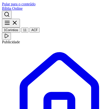
Pular para o conteúdo
Bíblia Online
1Coríntios
11
ACF
Publicidade