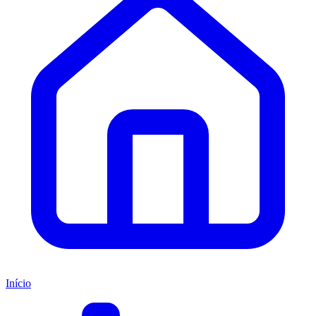
Início