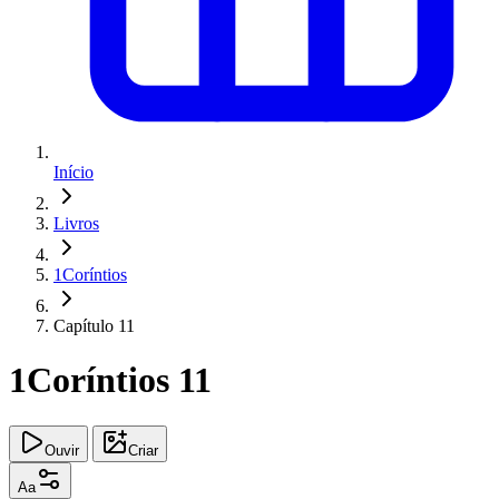
Início
Livros
1Coríntios
Capítulo 11
1Coríntios 11
Ouvir
Criar
Aa