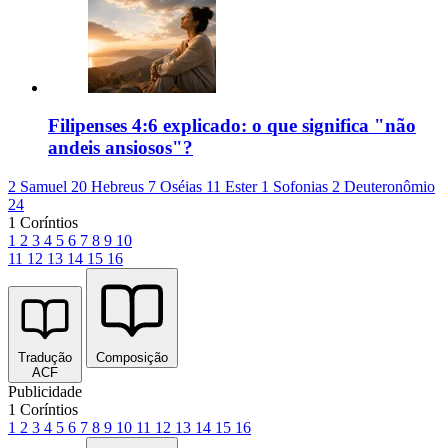
Filipenses 4:6 explicado: o que significa "não
andeis ansiosos"?
2 Samuel 20
Hebreus 7
Oséias 11
Ester 1
Sofonias 2
Deuteronômio
24
1 Coríntios
1
2
3
4
5
6
7
8
9
10
11
12
13
14
15
16
Tradução
Composição
ACF
Publicidade
1 Coríntios
1
2
3
4
5
6
7
8
9
10
11
12
13
14
15
16