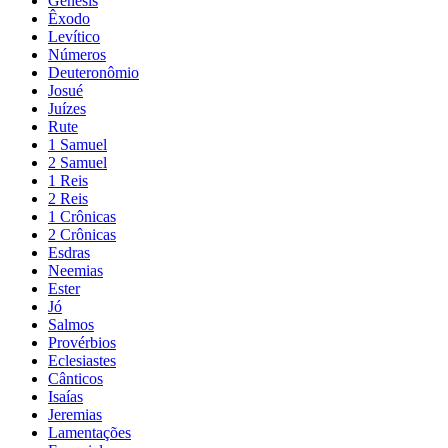
Gênesis
Êxodo
Levítico
Números
Deuteronômio
Josué
Juízes
Rute
1 Samuel
2 Samuel
1 Reis
2 Reis
1 Crônicas
2 Crônicas
Esdras
Neemias
Ester
Jó
Salmos
Provérbios
Eclesiastes
Cânticos
Isaías
Jeremias
Lamentações