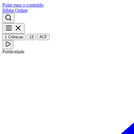
Pular para o conteúdo
Bíblia Online
1 Crônicas
13
ACF
Publicidade