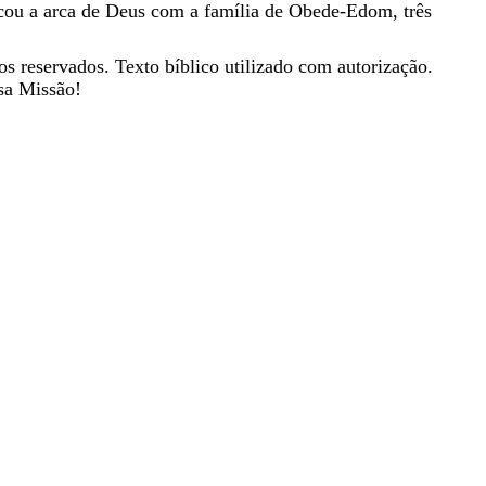
icou
a
arca
de
Deus
com
a
família
de
Obede-Edom
,
três
os reservados. Texto bíblico utilizado com autorização.
sa Missão!