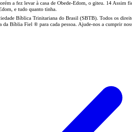
porém
a
fez
levar
à
casa
de
Obede-Edom
,
o
giteu
.
14
Assim
f
Edom
,
e
tudo
quanto
tinha
.
iedade Bíblica Trinitariana do Brasil (SBTB). Todos os direit
da Bíblia Fiel ®️ para cada pessoa. Ajude-nos a cumprir nos