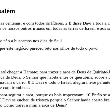
salém
das
centenas
,
e
com
todos
os
líderes
.
2
E
disse
Davi
a
toda
a
c
os
os
nossos
outros
irmãos
em
todas
as
terras
de
Israel
,
e
aos
s
ue
não
a
buscamos
nos
dias
de
Saul
.
que
este
negócio
pareceu
reto
aos
olhos
de
todo
o
povo
.
o
até
chegar
a
Hamate
;
para
trazer
a
arca
de
Deus
de
Quiriate-
rca
de
Deus
,
o
Senhor
que
habita
entre
os
querubins
,
sobre
a
uiavam
o
carro
.
8
E
Davi
e
todo
o
Israel
,
alegraram-se
perant
e
com
trombetas
.
para
segurar
a
arca
,
porque
os
bois
tropeçavam
.
10
Então
se
E
Davi
se
encheu
de
tristeza
porque
o
Senhor
havia
aberto
br
o
:
Como
trarei
a
mim
a
arca
de
Deus
?