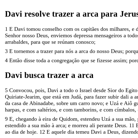
Davi
resolve
trazer
a
arca
para
Jeru
1
E
Davi
tomou
conselho
com
os
capitães
dos
milhares
,
e
Senhor
nosso
Deus
,
enviemos
depressa
mensageiros
a
tod
arrabaldes
,
para
que
se
reúnam
conosco
;
3
E
tornemos
a
trazer
para
nós
a
arca
do
nosso
Deus
;
porq
4
Então
disse
toda
a
congregação
que
se
fizesse
assim
;
por
Davi
busca
trazer
a
arca
5
Convocou
,
pois
,
Davi
a
todo
o
Israel
desde
Sior
do
Egit
Quiriate-Jearim
,
que
está
em
Judá
,
para
fazer
subir
dali
a
a
da
casa
de
Abinadabe
,
sobre
um
carro
novo
;
e
Uzá
e
Aiô
g
harpas
,
e
com
saltérios
,
e
com
tamborins
,
e
com
címbalos
,
9
E
,
chegando
à
eira
de
Quidom
,
estendeu
Uzá
a
sua
mão
,
estendido
a
sua
mão
à
arca
;
e
morreu
ali
perante
Deus
.
11
ao
dia
de
hoje
.
12
E
aquele
dia
temeu
Davi
a
Deus
,
dizend