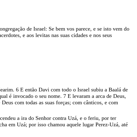
ongregação
de
Israel
:
Se
bem
vos
parece
,
e
se
isto
vem
do
acerdotes
,
e
aos
levitas
nas
suas
cidades
e
nos
seus
Jearim
.
6
E
então
Davi
com
todo
o
Israel
subiu
a
Baalá
de
qual
é
invocado
o
seu
nome
.
7
E
levaram
a
arca
de
Deus
,
e
Deus
com
todas
as
suas
forças
;
com
cânticos
,
e
com
acendeu
a
ira
do
Senhor
contra
Uzá
,
e
o
feriu
,
por
ter
echa
em
Uzá
;
por
isso
chamou
aquele
lugar
Perez-Uzá
,
até