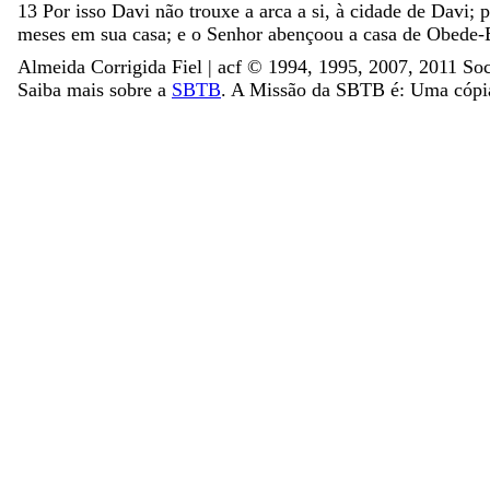
13
Por
isso
Davi
não
trouxe
a
arca
a
si
,
à
cidade
de
Davi
;
meses
em
sua
casa
;
e
o
Senhor
abençoou
a
casa
de
Obede-
Almeida Corrigida Fiel | acf ©️ 1994, 1995, 2007, 2011 Soc
Saiba mais sobre a
SBTB
. A Missão da SBTB é: Uma cópia 