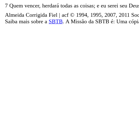
7
Quem
vencer
,
herdará
todas
as
coisas
;
e
eu
serei
seu
Deu
Almeida Corrigida Fiel | acf ©️ 1994, 1995, 2007, 2011 Soc
Saiba mais sobre a
SBTB
. A Missão da SBTB é: Uma cópia 