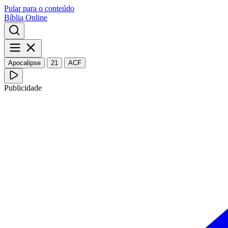
Pular para o conteúdo
Bíblia Online
Apocalipse
21
ACF
Publicidade