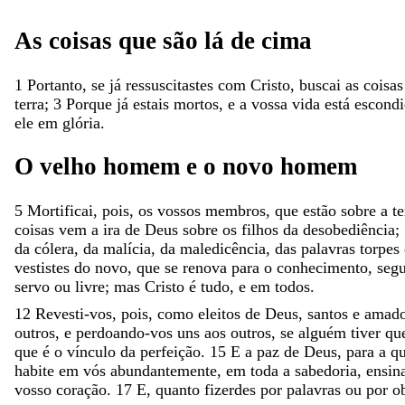
As
coisas
que
são
lá
de
cima
1
Portanto
,
se
já
ressuscitastes
com
Cristo
,
buscai
as
coisas
terra
;
3
Porque
já
estais
mortos
,
e
a
vossa
vida
está
escond
ele
em
glória
.
O
velho
homem
e
o
novo
homem
5
Mortificai
,
pois
,
os
vossos
membros
,
que
estão
sobre
a
te
coisas
vem
a
ira
de
Deus
sobre
os
filhos
da
desobediência
;
da
cólera
,
da
malícia
,
da
maledicência
,
das
palavras
torpes
vestistes
do
novo
,
que
se
renova
para
o
conhecimento
,
seg
servo
ou
livre
;
mas
Cristo
é
tudo
,
e
em
todos
.
12
Revesti-vos
,
pois
,
como
eleitos
de
Deus
,
santos
e
amad
outros
,
e
perdoando-vos
uns
aos
outros
,
se
alguém
tiver
qu
que
é
o
vínculo
da
perfeição
.
15
E
a
paz
de
Deus
,
para
a
q
habite
em
vós
abundantemente
,
em
toda
a
sabedoria
,
ensin
vosso
coração
.
17
E
,
quanto
fizerdes
por
palavras
ou
por
o