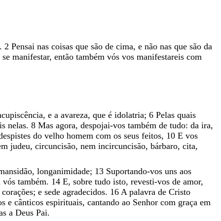
.
2
Pensai
nas
coisas
que
são
de
cima
,
e
não
nas
que
são
da
,
se
manifestar
,
então
também
vós
vos
manifestareis
com
ncupiscência
,
e
a
avareza
,
que
é
idolatria
;
6
Pelas
quais
eis
nelas
.
8
Mas
agora
,
despojai-vos
também
de
tudo
:
da
ira
,
despistes
do
velho
homem
com
os
seus
feitos
,
10
E
vos
em
judeu
,
circuncisão
,
nem
incircuncisão
,
bárbaro
,
cita
,
mansidão
,
longanimidade
;
13
Suportando-vos
uns
aos
i
vós
também
.
14
E
,
sobre
tudo
isto
,
revesti-vos
de
amor
,
s
corações
;
e
sede
agradecidos
.
16
A
palavra
de
Cristo
os
e
cânticos
espirituais
,
cantando
ao
Senhor
com
graça
em
ças
a
Deus
Pai
.