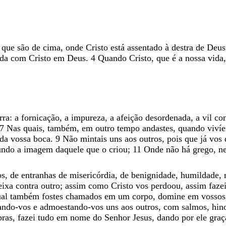
que
são
de
cima
,
onde
Cristo
está
assentado
à
destra
de
Deus
ida
com
Cristo
em
Deus
.
4
Quando
Cristo
,
que
é
a
nossa
vida
rra
:
a
fornicação
,
a
impureza
,
a
afeição
desordenada
,
a
vil
co
7
Nas
quais
,
também
,
em
outro
tempo
andastes
,
quando
viví
da
vossa
boca
.
9
Não
mintais
uns
aos
outros
,
pois
que
já
vos
undo
a
imagem
daquele
que
o
criou
;
11
Onde
não
há
grego
,
n
os
,
de
entranhas
de
misericórdia
,
de
benignidade
,
humildade
,
eixa
contra
outro
;
assim
como
Cristo
vos
perdoou
,
assim
faze
ual
também
fostes
chamados
em
um
corpo
,
domine
em
vosso
ando-vos
e
admoestando-vos
uns
aos
outros
,
com
salmos
,
hin
bras
,
fazei
tudo
em
nome
do
Senhor
Jesus
,
dando
por
ele
gra