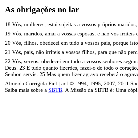
As
obrigações
no
lar
18
Vós
,
mulheres
,
estai
sujeitas
a
vossos
próprios
maridos
19
Vós
,
maridos
,
amai
a
vossas
esposas
,
e
não
vos
irriteis
20
Vós
,
filhos
,
obedecei
em
tudo
a
vossos
pais
,
porque
ist
21
Vós
,
pais
,
não
irriteis
a
vossos
filhos
,
para
que
não
per
22
Vós
,
servos
,
obedecei
em
tudo
a
vossos
senhores
segun
Deus
.
23
E
tudo
quanto
fizerdes
,
fazei-o
de
todo
o
coração
Senhor
,
servis
.
25
Mas
quem
fizer
agravo
receberá
o
agra
Almeida Corrigida Fiel | acf ©️ 1994, 1995, 2007, 2011 Soc
Saiba mais sobre a
SBTB
. A Missão da SBTB é: Uma cópia 