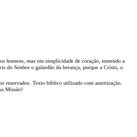
aos
homens
,
mas
em
simplicidade
de
coração
,
temendo
a
eis
do
Senhor
o
galardão
da
herança
,
porque
a
Cristo
,
o
os reservados. Texto bíblico utilizado com autorização.
sa Missão!