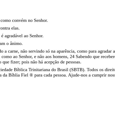
,
como
convém
no
Senhor
.
contra
elas
.
o
é
agradável
ao
Senhor
.
cam
o
ânimo
.
do
a
carne
,
não
servindo
só
na
aparência
,
como
para
agradar
,
como
ao
Senhor
,
e
não
aos
homens
,
24
Sabendo
que
receber
vo
que
fizer
;
pois
não
há
acepção
de
pessoas
.
iedade Bíblica Trinitariana do Brasil (SBTB). Todos os direit
da Bíblia Fiel ®️ para cada pessoa. Ajude-nos a cumprir nos