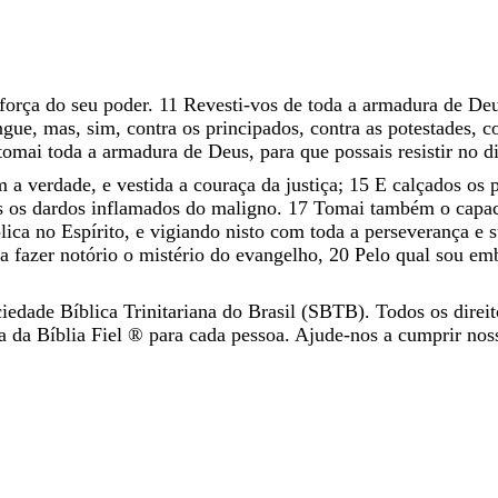
força
do
seu
poder
.
11
Revesti-vos
de
toda
a
armadura
de
De
ngue
,
mas
,
sim
,
contra
os
principados
,
contra
as
potestades
,
c
tomai
toda
a
armadura
de
Deus
,
para
que
possais
resistir
no
d
m
a
verdade
,
e
vestida
a
couraça
da
justiça
;
15
E
calçados
os
s
os
dardos
inflamados
do
maligno
.
17
Tomai
também
o
capa
lica
no
Espírito
,
e
vigiando
nisto
com
toda
a
perseverança
e
s
ra
fazer
notório
o
mistério
do
evangelho
,
20
Pelo
qual
sou
em
iedade Bíblica Trinitariana do Brasil (SBTB). Todos os direit
da Bíblia Fiel ®️ para cada pessoa. Ajude-nos a cumprir nos