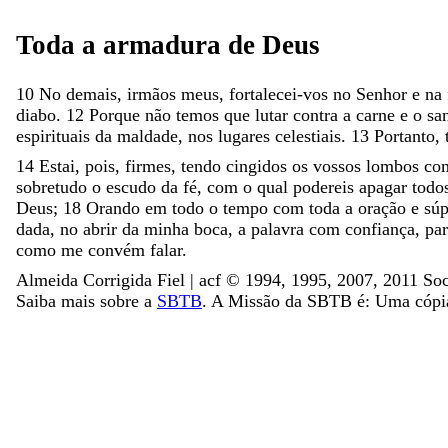
Toda
a
armadura
de
Deus
10
No
demais
,
irmãos
meus
,
fortalecei-vos
no
Senhor
e
na
diabo
.
12
Porque
não
temos
que
lutar
contra
a
carne
e
o
sa
espirituais
da
maldade
,
nos
lugares
celestiais
.
13
Portanto
,
14
Estai
,
pois
,
firmes
,
tendo
cingidos
os
vossos
lombos
co
sobretudo
o
escudo
da
fé
,
com
o
qual
podereis
apagar
todo
Deus
;
18
Orando
em
todo
o
tempo
com
toda
a
oração
e
súp
dada
,
no
abrir
da
minha
boca
,
a
palavra
com
confiança
,
pa
como
me
convém
falar
.
Almeida Corrigida Fiel | acf ©️ 1994, 1995, 2007, 2011 Soc
Saiba mais sobre a
SBTB
. A Missão da SBTB é: Uma cópia 