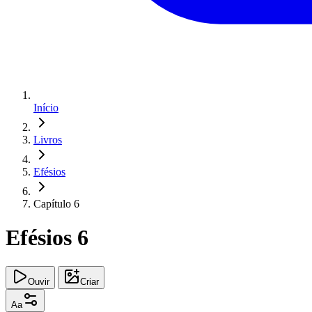
Início
Livros
Efésios
Capítulo 6
Efésios 6
Ouvir
Criar
Aa