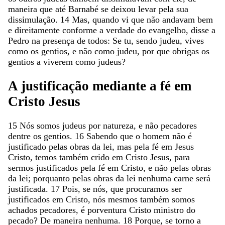
maneira
que
até
Barnabé
se
deixou
levar
pela
sua
dissimulação
.
14
Mas
,
quando
vi
que
não
andavam
bem
e
direitamente
conforme
a
verdade
do
evangelho
,
disse
a
Pedro
na
presença
de
todos
:
Se
tu
,
sendo
judeu
,
vives
como
os
gentios
,
e
não
como
judeu
,
por
que
obrigas
os
gentios
a
viverem
como
judeus
?
A
justificação
mediante
a
fé
em
Cristo
Jesus
15
Nós
somos
judeus
por
natureza
,
e
não
pecadores
dentre
os
gentios
.
16
Sabendo
que
o
homem
não
é
justificado
pelas
obras
da
lei
,
mas
pela
fé
em
Jesus
Cristo
,
temos
também
crido
em
Cristo
Jesus
,
para
sermos
justificados
pela
fé
em
Cristo
,
e
não
pelas
obras
da
lei
;
porquanto
pelas
obras
da
lei
nenhuma
carne
será
justificada
.
17
Pois
,
se
nós
,
que
procuramos
ser
justificados
em
Cristo
,
nós
mesmos
também
somos
achados
pecadores
,
é
porventura
Cristo
ministro
do
pecado
?
De
maneira
nenhuma
.
18
Porque
,
se
torno
a