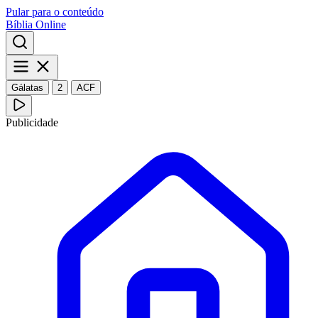
Pular para o conteúdo
Bíblia Online
Gálatas
2
ACF
Publicidade