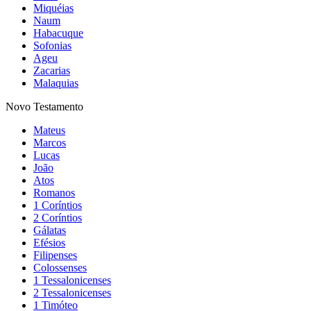
Miquéias
Naum
Habacuque
Sofonias
Ageu
Zacarias
Malaquias
Novo Testamento
Mateus
Marcos
Lucas
João
Atos
Romanos
1 Coríntios
2 Coríntios
Gálatas
Efésios
Filipenses
Colossenses
1 Tessalonicenses
2 Tessalonicenses
1 Timóteo