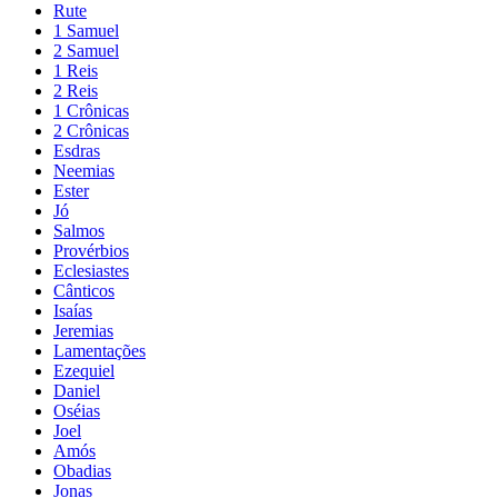
Rute
1 Samuel
2 Samuel
1 Reis
2 Reis
1 Crônicas
2 Crônicas
Esdras
Neemias
Ester
Jó
Salmos
Provérbios
Eclesiastes
Cânticos
Isaías
Jeremias
Lamentações
Ezequiel
Daniel
Oséias
Joel
Amós
Obadias
Jonas