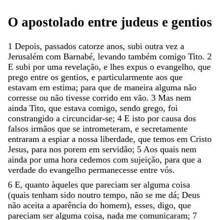
O
apostolado
entre
judeus
e
gentios
1
Depois
,
passados
catorze
anos
,
subi
outra
vez
a
Jerusalém
com
Barnabé
,
levando
também
comigo
Tito
.
2
E
subi
por
uma
revelação
,
e
lhes
expus
o
evangelho
,
que
prego
entre
os
gentios
,
e
particularmente
aos
que
estavam
em
estima
;
para
que
de
maneira
alguma
não
corresse
ou
não
tivesse
corrido
em
vão
.
3
Mas
nem
ainda
Tito
,
que
estava
comigo
,
sendo
grego
,
foi
constrangido
a
circuncidar-se
;
4
E
isto
por
causa
dos
falsos
irmãos
que
se
intrometeram
,
e
secretamente
entraram
a
espiar
a
nossa
liberdade
,
que
temos
em
Cristo
Jesus
,
para
nos
porem
em
servidão
;
5
Aos
quais
nem
ainda
por
uma
hora
cedemos
com
sujeição
,
para
que
a
verdade
do
evangelho
permanecesse
entre
vós
.
6
E
,
quanto
àqueles
que
pareciam
ser
alguma
coisa
(
quais
tenham
sido
noutro
tempo
,
não
se
me
dá
;
Deus
não
aceita
a
aparência
do
homem
)
,
esses
,
digo
,
que
pareciam
ser
alguma
coisa
,
nada
me
comunicaram
;
7