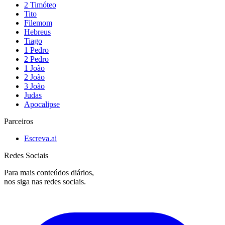
2 Timóteo
Tito
Filemom
Hebreus
Tiago
1 Pedro
2 Pedro
1 João
2 João
3 João
Judas
Apocalipse
Parceiros
Escreva.ai
Redes Sociais
Para mais conteúdos diários,
nos siga nas redes sociais.