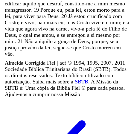
edificar
aquilo
que
destruí
,
constituo-me
a
mim
mesmo
transgressor
.
19
Porque
eu
,
pela
lei
,
estou
morto
para
a
lei
,
para
viver
para
Deus
.
20
Já
estou
crucificado
com
Cristo
;
e
vivo
,
não
mais
eu
,
mas
Cristo
vive
em
mim
;
e
a
vida
que
agora
vivo
na
carne
,
vivo-a
pela
fé
do
Filho
de
Deus
,
o
qual
me
amou
,
e
se
entregou
a
si
mesmo
por
mim
.
21
Não
aniquilo
a
graça
de
Deus
;
porque
,
se
a
justiça
provém
da
lei
,
segue-se
que
Cristo
morreu
em
vão
.
Almeida Corrigida Fiel | acf ©️ 1994, 1995, 2007, 2011
Sociedade Bíblica Trinitariana do Brasil (SBTB). Todos
os direitos reservados. Texto bíblico utilizado com
autorização. Saiba mais sobre a
SBTB
. A Missão da
SBTB é: Uma cópia da Bíblia Fiel ®️ para cada pessoa.
Ajude-nos a cumprir nossa Missão!