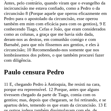
Antes
,
pelo
contrário
,
quando
viram
que
o
evangelho
da
incircuncisão
me
estava
confiado
,
como
a
Pedro
o
da
circuncisão
8
(
Porque
aquele
que
operou
eficazmente
em
Pedro
para
o
apostolado
da
circuncisão
,
esse
operou
também
em
mim
com
eficácia
para
com
os
gentios
)
,
9
E
conhecendo
Tiago
,
Cefas
e
João
,
que
eram
considerados
como
as
colunas
,
a
graça
que
me
havia
sido
dada
,
deram-nos
as
destras
,
em
comunhão
comigo
e
com
Barnabé
,
para
que
nós
fôssemos
aos
gentios
,
e
eles
à
circuncisão
;
10
Recomendando-nos
somente
que
nos
lembrássemos
dos
pobres
,
o
que
também
procurei
fazer
com
diligência
.
Paulo
censura
Pedro
11
E
,
chegando
Pedro
à
Antioquia
,
lhe
resisti
na
cara
,
porque
era
repreensível
.
12
Porque
,
antes
que
alguns
tivessem
chegado
da
parte
de
Tiago
,
comia
com
os
gentios
;
mas
,
depois
que
chegaram
,
se
foi
retirando
,
e
se
apartou
deles
,
temendo
os
que
eram
da
circuncisão
.
13
E
os
outros
judeus
também
dissimulavam
com
ele
,
de