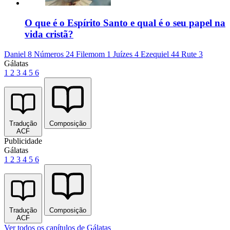
O que é o Espírito Santo e qual é o seu papel na
vida cristã?
Daniel 8
Números 24
Filemom 1
Juízes 4
Ezequiel 44
Rute 3
Gálatas
1
2
3
4
5
6
Tradução
Composição
ACF
Publicidade
Gálatas
1
2
3
4
5
6
Tradução
Composição
ACF
Ver todos os capítulos de Gálatas