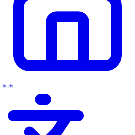
Início