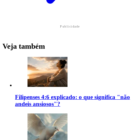
Publicidade
Veja também
Filipenses 4:6 explicado: o que significa "não
andeis ansiosos"?