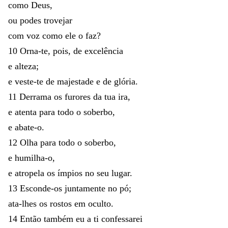
como
Deus
,
ou
podes
trovejar
com
voz
como
ele
o
faz
?
10
Orna-te
,
pois
,
de
excelência
e
alteza
;
e
veste-te
de
majestade
e
de
glória
.
11
Derrama
os
furores
da
tua
ira
,
e
atenta
para
todo
o
soberbo
,
e
abate-o
.
12
Olha
para
todo
o
soberbo
,
e
humilha-o
,
e
atropela
os
ímpios
no
seu
lugar
.
13
Esconde-os
juntamente
no
pó
;
ata-
lhes
os
rostos
em
oculto
.
14
Então
também
eu
a
ti
confessarei