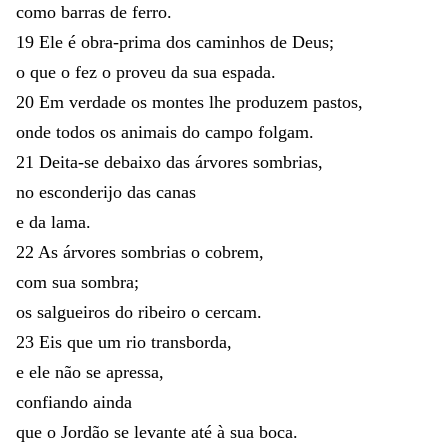
como
barras
de
ferro
.
19
Ele
é
obra-prima
dos
caminhos
de
Deus
;
o
que
o
fez
o
proveu
da
sua
espada
.
20
Em
verdade
os
montes
lhe
produzem
pastos
,
onde
todos
os
animais
do
campo
folgam
.
21
Deita-se
debaixo
das
árvores
sombrias
,
no
esconderijo
das
canas
e
da
lama
.
22
As
árvores
sombrias
o
cobrem
,
com
sua
sombra
;
os
salgueiros
do
ribeiro
o
cercam
.
23
Eis
que
um
rio
transborda
,
e
ele
não
se
apressa
,
confiando
ainda
que
o
Jordão
se
levante
até
à
sua
boca
.