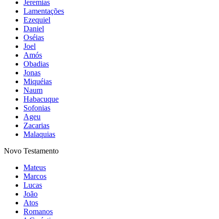
Jeremias
Lamentações
Ezequiel
Daniel
Oséias
Joel
Amós
Obadias
Jonas
Miquéias
Naum
Habacuque
Sofonias
Ageu
Zacarias
Malaquias
Novo Testamento
Mateus
Marcos
Lucas
João
Atos
Romanos