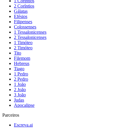
1 Coríntios
2 Coríntios
Gálatas
Efésios
Filipenses
Colossenses
1 Tessalonicenses
2 Tessalonicenses
1 Timóteo
2 Timóteo
Tito
Filemom
Hebreus
Tiago
1 Pedro
2 Pedro
1 João
2 João
3 João
Judas
Apocalipse
Parceiros
Escreva.ai