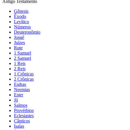
Antigo Testamento
Gênesis
Êxodo
Levítico
Números
Deuteronômio
Josué
Juízes
Rute
1 Samuel
2 Samuel
1 Reis
2 Reis
1 Crônicas
2 Crônicas
Esdras
Neemias
Ester
Jó
Salmos
Provérbios
Eclesiastes
Cânticos
Isaías