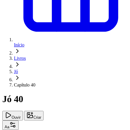
Início
Livros
Jó
Capítulo 40
Jó 40
Ouvir
Criar
Aa