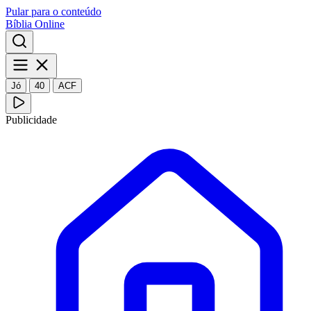
Pular para o conteúdo
Bíblia Online
Jó
40
ACF
Publicidade