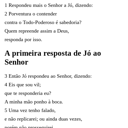
1
Respondeu
mais
o
Senhor
a
Jó
,
dizendo
:
2
Porventura
o
contender
contra
o
Todo-Poderoso
é
sabedoria
?
Quem
repreende
assim
a
Deus
,
responda
por
isso
.
A
primeira
resposta
de
Jó
ao
Senhor
3
Então
Jó
respondeu
ao
Senhor
,
dizendo
:
4
Eis
que
sou
vil
;
que
te
responderia
eu
?
A
minha
mão
ponho
à
boca
.
5
Uma
vez
tenho
falado
,
e
não
replicarei
;
ou
ainda
duas
vezes
,
porém
não
prosseguirei
.