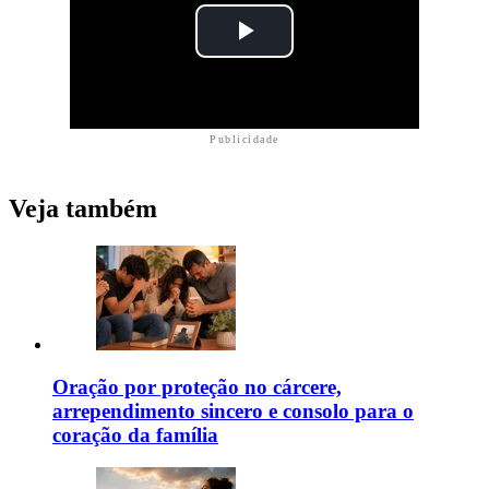
Publicidade
Veja também
Oração por proteção no cárcere,
arrependimento sincero e consolo para o
coração da família