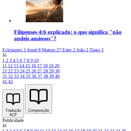
Filipenses 4:6 explicado: o que significa "não
andeis ansiosos"?
Eclesiastes 3
Josué 8
Mateus 27
Ester 2
João 2
Tiago 3
Jó
1
2
3
4
5
6
7
8
9
10
11
12
13
14
15
16
17
18
19
20
21
22
23
24
25
26
27
28
29
30
31
32
33
34
35
36
37
38
39
40
41
42
Tradução
Composição
ACF
Publicidade
Jó
1
2
3
4
5
6
7
8
9
10
11
12
13
14
15
16
17
18
19
20
21
22
23
24
25