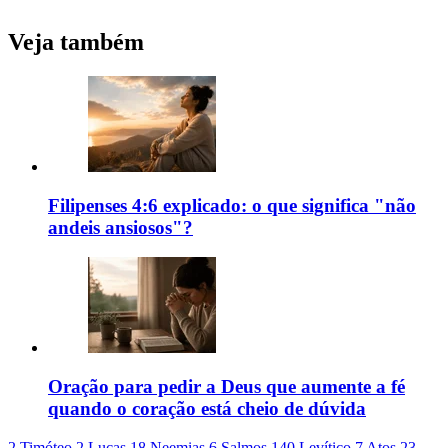
Veja também
Filipenses 4:6 explicado: o que significa "não
andeis ansiosos"?
Oração para pedir a Deus que aumente a fé
quando o coração está cheio de dúvida
2 Timóteo 2
Lucas 18
Neemias 6
Salmos 140
Levítico 7
Atos 23