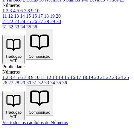
Números
1
2
3
4
5
6
7
8
9
10
11
12
13
14
15
16
17
18
19
20
21
22
23
24
25
26
27
28
29
30
31
32
33
34
35
36
Tradução
Composição
ACF
Publicidade
Números
1
2
3
4
5
6
7
8
9
10
11
12
13
14
15
16
17
18
19
20
21
22
23
24
25
26
27
28
29
30
31
32
33
34
35
36
Tradução
Composição
ACF
Ver todos os capítulos de Números