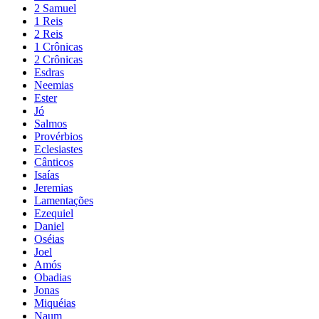
2 Samuel
1 Reis
2 Reis
1 Crônicas
2 Crônicas
Esdras
Neemias
Ester
Jó
Salmos
Provérbios
Eclesiastes
Cânticos
Isaías
Jeremias
Lamentações
Ezequiel
Daniel
Oséias
Joel
Amós
Obadias
Jonas
Miquéias
Naum