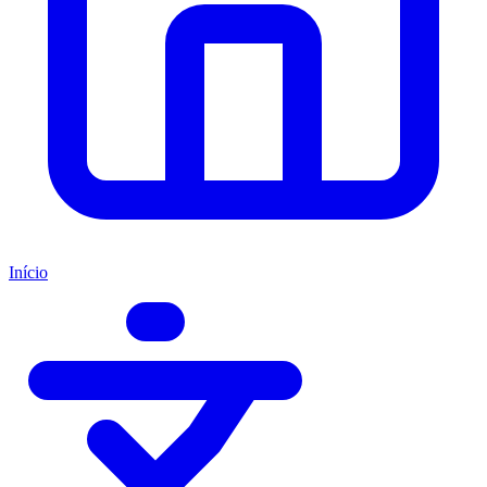
Início