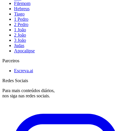
Filemom
Hebreus
Tiago
1 Pedro
2 Pedro
1 João
2 João
3 João
Judas
Apocalipse
Parceiros
Escreva.ai
Redes Sociais
Para mais conteúdos diários,
nos siga nas redes sociais.