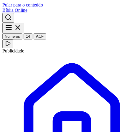
Pular para o conteúdo
Bíblia Online
Números
14
ACF
Publicidade