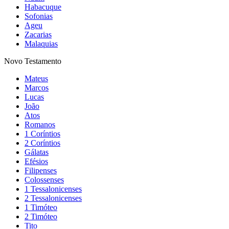
Habacuque
Sofonias
Ageu
Zacarias
Malaquias
Novo Testamento
Mateus
Marcos
Lucas
João
Atos
Romanos
1 Coríntios
2 Coríntios
Gálatas
Efésios
Filipenses
Colossenses
1 Tessalonicenses
2 Tessalonicenses
1 Timóteo
2 Timóteo
Tito