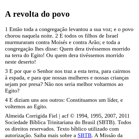
A
revolta
do
povo
1
Então
toda
a
congregação
levantou
a
sua
voz
;
e
o
povo
chorou
naquela
noite
.
2
E
todos
os
filhos
de
Israel
murmuraram
contra
Moisés
e
contra
Arão
;
e
toda
a
congregação
lhes
disse
:
Quem
dera
tivéssemos
morrido
na
terra
do
Egito
!
Ou
quem
dera
tivéssemos
morrido
neste
deserto
!
3
E
por
que
o
Senhor
nos
traz
a
esta
terra
,
para
cairmos
à
espada
,
e
para
que
nossas
mulheres
e
nossas
crianças
sejam
por
presa
?
Não
nos
seria
melhor
voltarmos
ao
Egito
?
4
E
diziam
uns
aos
outros
:
Constituamos
um
líder
,
e
voltemos
ao
Egito
.
Almeida Corrigida Fiel | acf ©️ 1994, 1995, 2007, 2011
Sociedade Bíblica Trinitariana do Brasil (SBTB). Todos
os direitos reservados. Texto bíblico utilizado com
autorização. Saiba mais sobre a
SBTB
. A Missão da