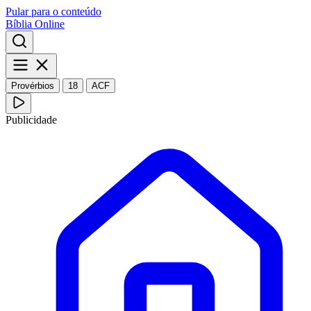
Pular para o conteúdo
Bíblia Online
Provérbios
18
ACF
Publicidade