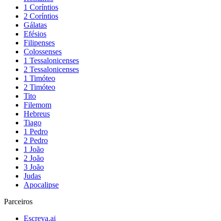
1 Coríntios
2 Coríntios
Gálatas
Efésios
Filipenses
Colossenses
1 Tessalonicenses
2 Tessalonicenses
1 Timóteo
2 Timóteo
Tito
Filemom
Hebreus
Tiago
1 Pedro
2 Pedro
1 João
2 João
3 João
Judas
Apocalipse
Parceiros
Escreva.ai