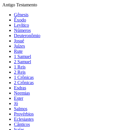
Antigo Testamento
Gênesis
Êxodo
Levítico
Números
Deuteronômio
Josué
Juízes
Rute
1 Samuel
2 Samuel
1 Reis
2 Reis
1 Crônicas
2 Crônicas
Esdras
Neemias
Ester
Jó
Salmos
Provérbios
Eclesiastes
Cânticos
Isaías