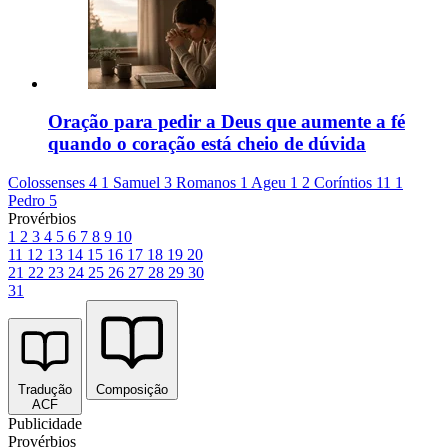
Oração para pedir a Deus que aumente a fé
quando o coração está cheio de dúvida
Colossenses 4
1 Samuel 3
Romanos 1
Ageu 1
2 Coríntios 11
1
Pedro 5
Provérbios
1
2
3
4
5
6
7
8
9
10
11
12
13
14
15
16
17
18
19
20
21
22
23
24
25
26
27
28
29
30
31
Tradução
Composição
ACF
Publicidade
Provérbios