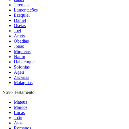
Jeremias
Lamentações
Ezequiel
Daniel
Oséias
Joel
Amós
Obadias
Jonas
Miquéias
Naum
Habacuque
Sofonias
Ageu
Zacarias
Malaquias
Novo Testamento
Mateus
Marcos
Lucas
João
Atos
Romanos