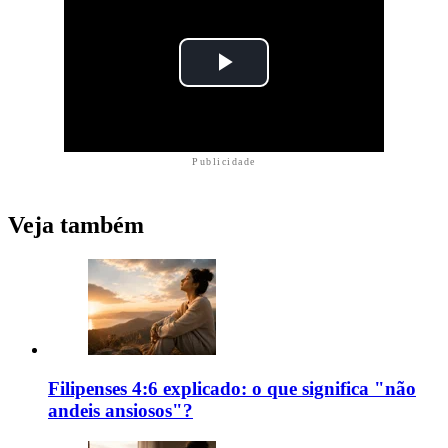
Publicidade
Veja também
Filipenses 4:6 explicado: o que significa "não
andeis ansiosos"?