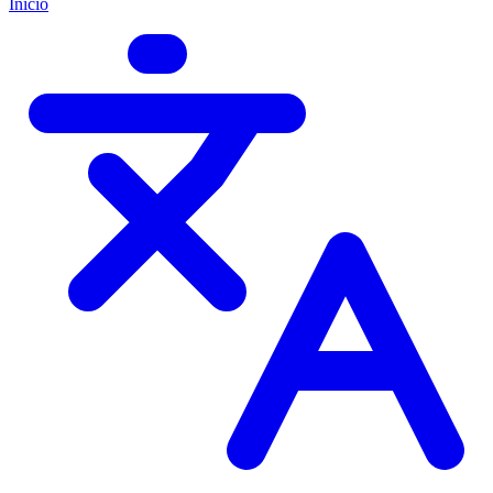
Início