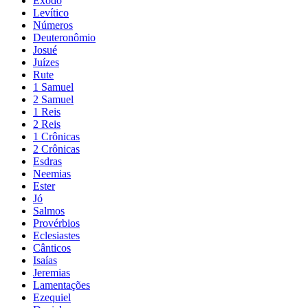
Êxodo
Levítico
Números
Deuteronômio
Josué
Juízes
Rute
1 Samuel
2 Samuel
1 Reis
2 Reis
1 Crônicas
2 Crônicas
Esdras
Neemias
Ester
Jó
Salmos
Provérbios
Eclesiastes
Cânticos
Isaías
Jeremias
Lamentações
Ezequiel