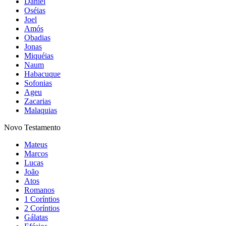
Daniel
Oséias
Joel
Amós
Obadias
Jonas
Miquéias
Naum
Habacuque
Sofonias
Ageu
Zacarias
Malaquias
Novo Testamento
Mateus
Marcos
Lucas
João
Atos
Romanos
1 Coríntios
2 Coríntios
Gálatas