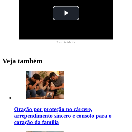
Publicidade
Veja também
Oração por proteção no cárcere,
arrependimento sincero e consolo para o
coração da família