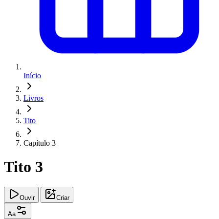
Início
Livros
Tito
Capítulo 3
Tito 3
Ouvir
Criar
Aa