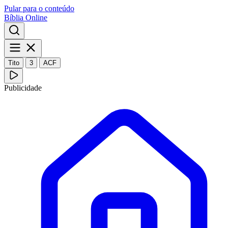
Pular para o conteúdo
Bíblia Online
Tito
3
ACF
Publicidade