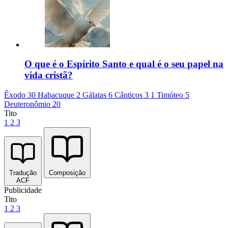
O que é o Espírito Santo e qual é o seu papel na
vida cristã?
Êxodo 30
Habacuque 2
Gálatas 6
Cânticos 3
1 Timóteo 5
Deuteronômio 20
Tito
1
2
3
Tradução
Composição
ACF
Publicidade
Tito
1
2
3