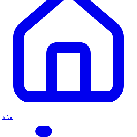
Início