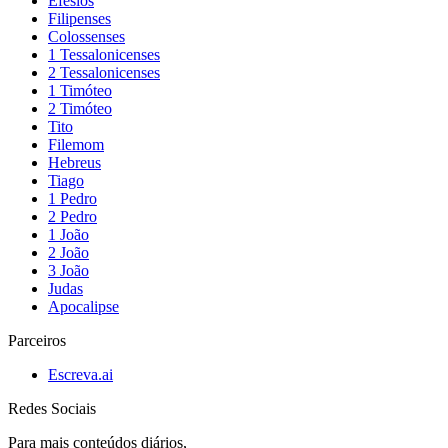
Efésios
Filipenses
Colossenses
1 Tessalonicenses
2 Tessalonicenses
1 Timóteo
2 Timóteo
Tito
Filemom
Hebreus
Tiago
1 Pedro
2 Pedro
1 João
2 João
3 João
Judas
Apocalipse
Parceiros
Escreva.ai
Redes Sociais
Para mais conteúdos diários,