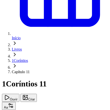
Início
Livros
1Coríntios
Capítulo 11
1Coríntios 11
Ouvir
Criar
Aa