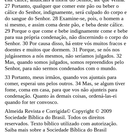
27
Portanto
,
qualquer
que
comer
este
pão
ou
beber
o
cálice
do
Senhor
,
indignamente
,
será
culpado
do
corpo
e
do
sangue
do
Senhor
.
28
Examine-se
,
pois
,
o
homem
a
si
mesmo
,
e
assim
coma
deste
pão
,
e
beba
deste
cálice
.
29
Porque
o
que
come
e
bebe
indignamente
come
e
bebe
para
sua
própria
condenação
,
não
discernindo
o
corpo
do
Senhor
.
30
Por
causa
disso
,
há
entre
vós
muitos
fracos
e
doentes
e
muitos
que
dormem
.
31
Porque
,
se
nós
nos
julgássemos
a
nós
mesmos
,
não
seríamos
julgados
.
32
Mas
,
quando
somos
julgados
,
somos
repreendidos
pelo
Senhor
,
para
não
sermos
condenados
com
o
mundo
.
33
Portanto
,
meus
irmãos
,
quando
vos
ajuntais
para
comer
,
esperai
uns
pelos
outros
.
34
Mas
,
se
algum
tiver
fome
,
coma
em
casa
,
para
que
vos
não
ajunteis
para
condenação
.
Quanto
às
demais
coisas
,
ordená-las-ei
quando
for
ter
convosco
.
Almeida Revista e Corrigida
© Copyright ©
2009
Sociedade Bíblica do Brasil. Todos os direitos
reservados. Texto bíblico utilizado com autorização.
Saiba mais sobre a Sociedade Bíblica do Brasil