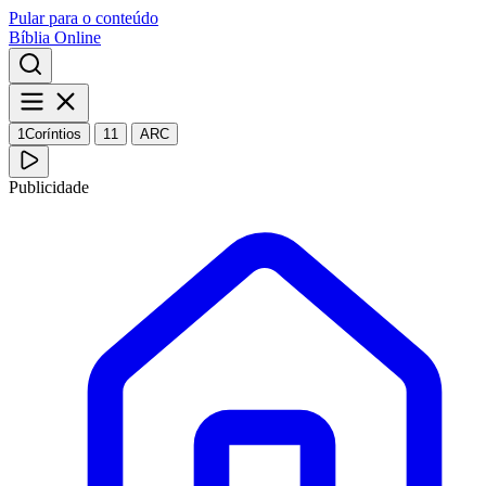
Pular para o conteúdo
Bíblia Online
1Coríntios
11
ARC
Publicidade