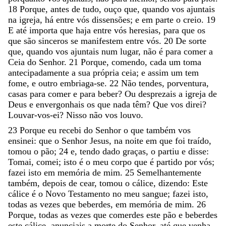
18
Porque
,
antes
de
tudo
,
ouço
que
,
quando
vos
ajuntais
na
igreja
,
há
entre
vós
dissensões
;
e
em
parte
o
creio
.
19
E
até
importa
que
haja
entre
vós
heresias
,
para
que
os
que
são
sinceros
se
manifestem
entre
vós
.
20
De
sorte
que
,
quando
vos
ajuntais
num
lugar
,
não
é
para
comer
a
Ceia
do
Senhor
.
21
Porque
,
comendo
,
cada
um
toma
antecipadamente
a
sua
própria
ceia
;
e
assim
um
tem
fome
,
e
outro
embriaga-se
.
22
Não
tendes
,
porventura
,
casas
para
comer
e
para
beber
?
Ou
desprezais
a
igreja
de
Deus
e
envergonhais
os
que
nada
têm
?
Que
vos
direi
?
Louvar-vos-ei
?
Nisso
não
vos
louvo
.
23
Porque
eu
recebi
do
Senhor
o
que
também
vos
ensinei
:
que
o
Senhor
Jesus
,
na
noite
em
que
foi
traído
,
tomou
o
pão
;
24
e
,
tendo
dado
graças
,
o
partiu
e
disse
:
Tomai
,
comei
;
isto
é
o
meu
corpo
que
é
partido
por
vós
;
fazei
isto
em
memória
de
mim
.
25
Semelhantemente
também
,
depois
de
cear
,
tomou
o
cálice
,
dizendo
:
Este
cálice
é
o
Novo
Testamento
no
meu
sangue
;
fazei
isto
,
todas
as
vezes
que
beberdes
,
em
memória
de
mim
.
26
Porque
,
todas
as
vezes
que
comerdes
este
pão
e
beberdes
este
cálice
,
anunciais
a
morte
do
Senhor
,
até
que
venha
.