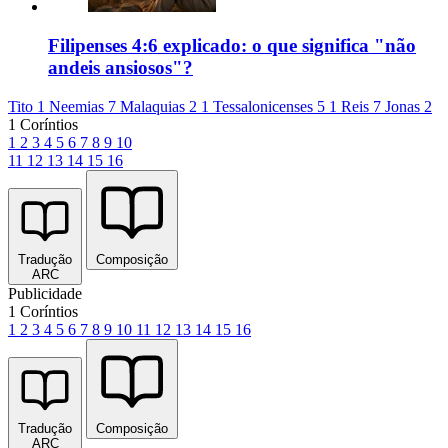
Filipenses 4:6 explicado: o que significa "não
andeis ansiosos"?
Tito 1
Neemias 7
Malaquias 2
1 Tessalonicenses 5
1 Reis 7
Jonas 2
1 Coríntios
1
2
3
4
5
6
7
8
9
10
11
12
13
14
15
16
Tradução
Composição
ARC
Publicidade
1 Coríntios
1
2
3
4
5
6
7
8
9
10
11
12
13
14
15
16
Tradução
Composição
ARC