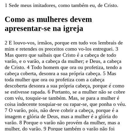
1
Sede
meus
imitadores
,
como
também
eu
,
de
Cristo
.
Como
as
mulheres
devem
apresentar-se
na
igreja
2
E
louvo-vos
,
irmãos
,
porque
em
tudo
vos
lembrais
de
mim
e
retendes
os
preceitos
como
vo-los
entreguei
.
3
Mas
quero
que
saibais
que
Cristo
é
a
cabeça
de
todo
varão
,
e
o
varão
,
a
cabeça
da
mulher
;
e
Deus
,
a
cabeça
de
Cristo
.
4
Todo
homem
que
ora
ou
profetiza
,
tendo
a
cabeça
coberta
,
desonra
a
sua
própria
cabeça
.
5
Mas
toda
mulher
que
ora
ou
profetiza
com
a
cabeça
descoberta
desonra
a
sua
própria
cabeça
,
porque
é
como
se
estivesse
rapada
.
6
Portanto
,
se
a
mulher
não
se
cobre
com
véu
,
tosquie-se
também
.
Mas
,
se
para
a
mulher
é
coisa
indecente
tosquiar-se
ou
rapar-se
,
que
ponha
o
véu
.
7
O
varão
,
pois
,
não
deve
cobrir
a
cabeça
,
porque
é
a
imagem
e
glória
de
Deus
,
mas
a
mulher
é
a
glória
do
varão
.
8
Porque
o
varão
não
provém
da
mulher
,
mas
a
mulher
,
do
varão
.
9
Porque
também
o
varão
não
foi