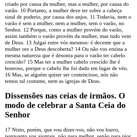
criado
por
causa
da
mulher
,
mas
a
mulher
,
por
causa
do
varão
.
10
Portanto
,
a
mulher
deve
ter
sobre
a
cabeça
sinal
de
poderio
,
por
causa
dos
anjos
.
11
Todavia
,
nem
o
varão
é
sem
a
mulher
,
nem
a
mulher
,
sem
o
varão
,
no
Senhor
.
12
Porque
,
como
a
mulher
provém
do
varão
,
assim
também
o
varão
provém
da
mulher
,
mas
tudo
vem
de
Deus
.
13
Julgai
entre
vós
mesmos
:
é
decente
que
a
mulher
ore
a
Deus
descoberta
?
14
Ou
não
vos
ensina
a
mesma
natureza
que
é
desonra
para
o
varão
ter
cabelo
crescido
?
15
Mas
ter
a
mulher
cabelo
crescido
lhe
é
honroso
,
porque
o
cabelo
lhe
foi
dado
em
lugar
de
véu
.
16
Mas
,
se
alguém
quiser
ser
contencioso
,
nós
não
temos
tal
costume
,
nem
as
igrejas
de
Deus
.
Dissensões
nas
ceias
de
irmãos
.
O
modo
de
celebrar
a
Santa
Ceia
do
Senhor
17
Nisto
,
porém
,
que
vou
dizer-vos
,
não
vos
louvo
,
porquanto
vos
ajuntais
,
não
para
melhor
,
senão
para
pior
.