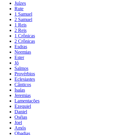
Juízes
Rute
1 Samuel
2 Samuel
1 Reis
2 Reis
1 Crônicas
2 Crônicas
Esdras
Neemias
Ester
Jó
Salmos
Provérbios
Eclesiastes
Cânticos
Isaías
Jeremias
Lamentações
Ezequiel
Daniel
Oséias
Joel
Amós
Obadias