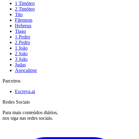
1 Timóteo
2 Timóteo
Tito
Filemom
Hebreus
Tiago
1 Pedro
2 Pedro
1 João
2 João
3 João
Judas
Apocalipse
Parceiros
Escreva.ai
Redes Sociais
Para mais conteúdos diários,
nos siga nas redes sociais.