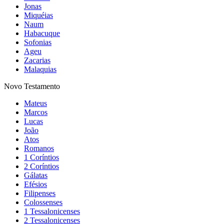
Jonas
Miquéias
Naum
Habacuque
Sofonias
Ageu
Zacarias
Malaquias
Novo Testamento
Mateus
Marcos
Lucas
João
Atos
Romanos
1 Coríntios
2 Coríntios
Gálatas
Efésios
Filipenses
Colossenses
1 Tessalonicenses
2 Tessalonicenses