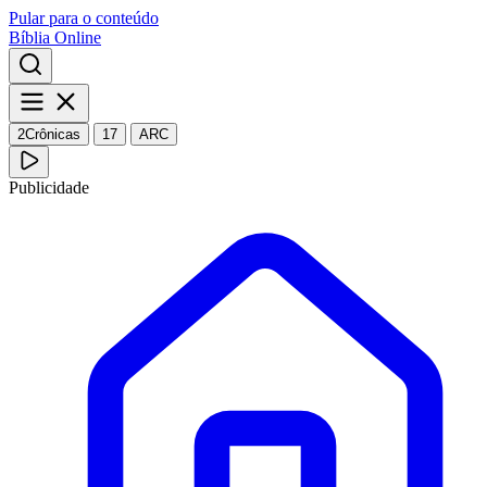
Pular para o conteúdo
Bíblia Online
2Crônicas
17
ARC
Publicidade