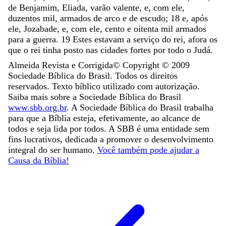
de
Benjamim
,
Eliada
,
varão
valente
,
e
,
com
ele
,
duzentos
mil
,
armados
de
arco
e
de
escudo
;
18
e
,
após
ele
,
Jozabade
,
e
,
com
ele
,
cento
e
oitenta
mil
armados
para
a
guerra
.
19
Estes
estavam
a
serviço
do
rei
,
afora
os
que
o
rei
tinha
posto
nas
cidades
fortes
por
todo
o
Judá
.
Almeida Revista e Corrigida
© Copyright ©
2009
Sociedade Bíblica do Brasil. Todos os direitos
reservados. Texto bíblico utilizado com autorização.
Saiba mais sobre a Sociedade Bíblica do Brasil
www.sbb.org.br
. A Sociedade Bíblica do Brasil trabalha
para que a Bíblia esteja, efetivamente, ao alcance de
todos e seja lida por todos. A SBB é uma entidade sem
fins lucrativos, dedicada a promover o desenvolvimento
integral do ser humano.
Você também pode ajudar a
Causa da Bíblia!