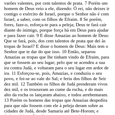
varões
valentes
,
por
cem
talentos
de
prata
.
7
Porém
um
homem
de
Deus
veio
a
ele
,
dizendo
:
Ó
rei
,
não
deixes
ir
contigo
o
exército
de
Israel
,
porque
o
Senhor
não
é
com
Israel
,
a
saber
,
com
os
filhos
de
Efraim
.
8
Se
porém
,
fores
,
faze-o
,
esforça-te
para
a
peleja
;
Deus
te
fará
cair
diante
do
inimigo
,
porque
força
há
em
Deus
para
ajudar
e
para
fazer
cair
.
9
E
disse
Amazias
ao
homem
de
Deus
:
Que
se
fará
,
pois
,
dos
cem
talentos
de
prata
que
dei
às
tropas
de
Israel
?
E
disse
o
homem
de
Deus
:
Mais
tem
o
Senhor
que
te
dar
do
que
isso
.
10
Então
,
separou
Amazias
as
tropas
que
lhe
tinham
vindo
de
Efraim
,
para
que
se
fossem
ao
seu
lugar
;
pelo
que
se
acendeu
a
sua
ira
contra
Judá
,
e
voltaram
para
o
seu
lugar
em
ardor
de
ira
.
11
Esforçou-se
,
pois
,
Amazias
,
e
conduziu
o
seu
povo
,
e
foi-se
ao
vale
do
Sal
;
e
feriu
dos
filhos
de
Seir
dez
mil
.
12
Também
os
filhos
de
Judá
prenderam
vivos
dez
mil
,
e
os
trouxeram
ao
cume
da
rocha
,
e
do
mais
alto
da
rocha
os
lançaram
abaixo
,
e
todos
arrebentaram
.
13
Porém
os
homens
das
tropas
que
Amazias
despedira
para
que
não
fossem
com
ele
à
peleja
deram
sobre
as
cidades
de
Judá
,
desde
Samaria
até
Bete-Horom
;
e