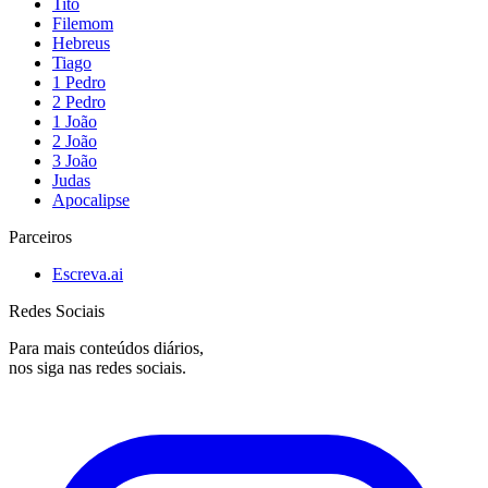
Tito
Filemom
Hebreus
Tiago
1 Pedro
2 Pedro
1 João
2 João
3 João
Judas
Apocalipse
Parceiros
Escreva.ai
Redes Sociais
Para mais conteúdos diários,
nos siga nas redes sociais.