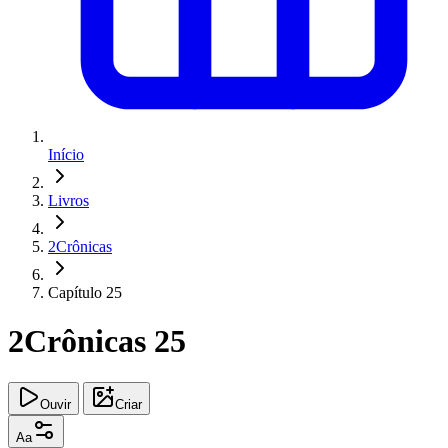
Início
Livros
2Crônicas
Capítulo 25
2Crônicas 25
Ouvir
Criar
Aa