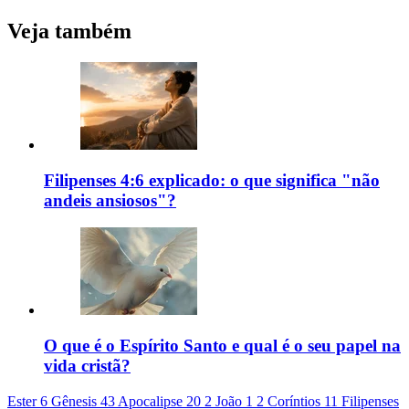
Veja também
Filipenses 4:6 explicado: o que significa "não
andeis ansiosos"?
O que é o Espírito Santo e qual é o seu papel na
vida cristã?
Ester 6
Gênesis 43
Apocalipse 20
2 João 1
2 Coríntios 11
Filipenses