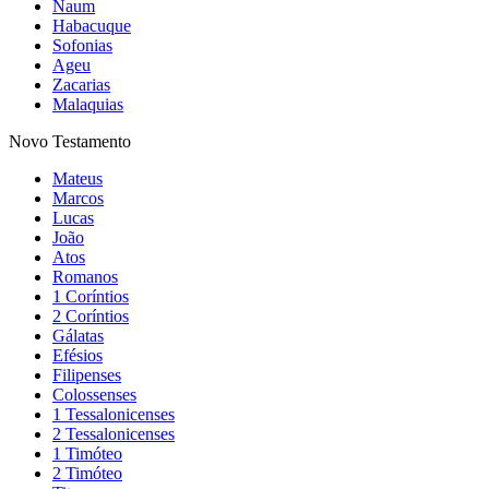
Naum
Habacuque
Sofonias
Ageu
Zacarias
Malaquias
Novo Testamento
Mateus
Marcos
Lucas
João
Atos
Romanos
1 Coríntios
2 Coríntios
Gálatas
Efésios
Filipenses
Colossenses
1 Tessalonicenses
2 Tessalonicenses
1 Timóteo
2 Timóteo