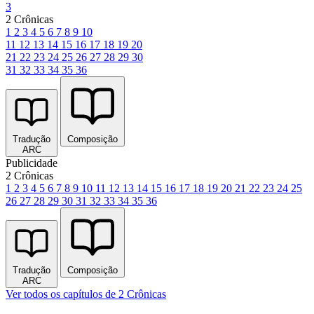
3
2 Crônicas
1
2
3
4
5
6
7
8
9
10
11
12
13
14
15
16
17
18
19
20
21
22
23
24
25
26
27
28
29
30
31
32
33
34
35
36
Tradução
Composição
ARC
Publicidade
2 Crônicas
1
2
3
4
5
6
7
8
9
10
11
12
13
14
15
16
17
18
19
20
21
22
23
24
25
26
27
28
29
30
31
32
33
34
35
36
Tradução
Composição
ARC
Ver todos os capítulos de 2 Crônicas