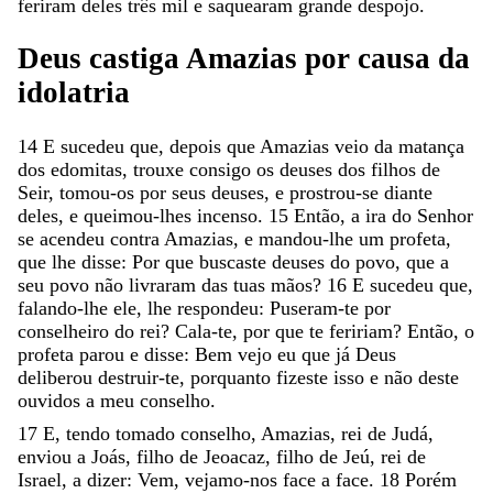
feriram
deles
três
mil
e
saquearam
grande
despojo
.
Deus
castiga
Amazias
por
causa
da
idolatria
14
E
sucedeu
que
,
depois
que
Amazias
veio
da
matança
dos
edomitas
,
trouxe
consigo
os
deuses
dos
filhos
de
Seir
,
tomou-os
por
seus
deuses
,
e
prostrou-se
diante
deles
,
e
queimou-lhes
incenso
.
15
Então
,
a
ira
do
Senhor
se
acendeu
contra
Amazias
,
e
mandou-lhe
um
profeta
,
que
lhe
disse
:
Por
que
buscaste
deuses
do
povo
,
que
a
seu
povo
não
livraram
das
tuas
mãos
?
16
E
sucedeu
que
,
falando-lhe
ele
,
lhe
respondeu
:
Puseram-te
por
conselheiro
do
rei
?
Cala-te
,
por
que
te
feririam
?
Então
,
o
profeta
parou
e
disse
:
Bem
vejo
eu
que
já
Deus
deliberou
destruir-te
,
porquanto
fizeste
isso
e
não
deste
ouvidos
a
meu
conselho
.
17
E
,
tendo
tomado
conselho
,
Amazias
,
rei
de
Judá
,
enviou
a
Joás
,
filho
de
Jeoacaz
,
filho
de
Jeú
,
rei
de
Israel
,
a
dizer
:
Vem
,
vejamo-nos
face
a
face
.
18
Porém