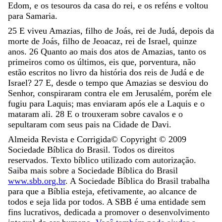
Edom
,
e
os
tesouros
da
casa
do
rei
,
e
os
reféns
e
voltou
para
Samaria
.
25
E
viveu
Amazias
,
filho
de
Joás
,
rei
de
Judá
,
depois
da
morte
de
Joás
,
filho
de
Jeoacaz
,
rei
de
Israel
,
quinze
anos
.
26
Quanto
ao
mais
dos
atos
de
Amazias
,
tanto
os
primeiros
como
os
últimos
,
eis
que
,
porventura
,
não
estão
escritos
no
livro
da
história
dos
reis
de
Judá
e
de
Israel
?
27
E
,
desde
o
tempo
que
Amazias
se
desviou
do
Senhor
,
conspiraram
contra
ele
em
Jerusalém
,
porém
ele
fugiu
para
Laquis
;
mas
enviaram
após
ele
a
Laquis
e
o
mataram
ali
.
28
E
o
trouxeram
sobre
cavalos
e
o
sepultaram
com
seus
pais
na
Cidade
de
Davi
.
Almeida Revista e Corrigida
© Copyright ©
2009
Sociedade Bíblica do Brasil. Todos os direitos
reservados. Texto bíblico utilizado com autorização.
Saiba mais sobre a Sociedade Bíblica do Brasil
www.sbb.org.br
. A Sociedade Bíblica do Brasil trabalha
para que a Bíblia esteja, efetivamente, ao alcance de
todos e seja lida por todos. A SBB é uma entidade sem
fins lucrativos, dedicada a promover o desenvolvimento