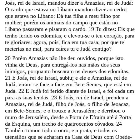
Joás
,
rei
de
Israel
,
mandou
dizer
a
Amazias
,
rei
de
Judá
:
O
cardo
que
estava
no
Líbano
mandou
dizer
ao
cedro
que
estava
no
Líbano
:
Dá
tua
filha
a
meu
filho
por
mulher
;
porém
os
animais
do
campo
que
estão
no
Líbano
passaram
e
pisaram
o
cardo
.
19
Tu
dizes
:
Eis
que
tenho
ferido
os
edomitas
,
e
elevou-se
o
teu
coração
,
para
te
gloriares
;
agora
,
pois
,
fica
em
tua
casa
;
por
que
te
meterias
no
mal
,
para
caíres
tu
e
Judá
contigo
?
20
Porém
Amazias
não
lhe
deu
ouvidos
,
porque
isto
vinha
de
Deus
,
para
entregá-los
nas
mãos
dos
seus
inimigos
,
porquanto
buscaram
os
deuses
dos
edomitas
.
21
E
Joás
,
rei
de
Israel
,
subiu
;
e
ele
e
Amazias
,
rei
de
Judá
,
viram-se
face
a
face
em
Bete-Semes
,
que
está
em
Judá
.
22
E
Judá
foi
ferido
diante
de
Israel
,
e
foi
cada
um
para
as
suas
tendas
.
23
E
Joás
,
rei
de
Israel
,
prendeu
a
Amazias
,
rei
de
Judá
,
filho
de
Joás
,
o
filho
de
Jeoacaz
,
em
Bete-Semes
,
e
o
trouxe
a
Jerusalém
;
e
derribou
o
muro
de
Jerusalém
,
desde
a
Porta
de
Efraim
até
à
Porta
da
Esquina
,
um
trecho
de
quatrocentos
côvados
.
24
Também
tomou
todo
o
ouro
,
e
a
prata
,
e
todos
os
utensílios
que
se
acharam
na
Casa
de
Deus
com
Obede-