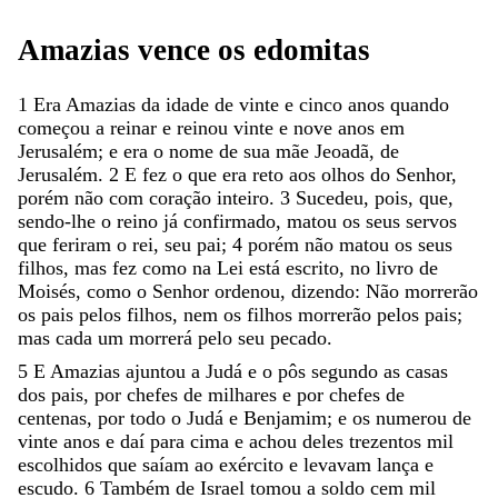
Amazias
vence
os
edomitas
1
Era
Amazias
da
idade
de
vinte
e
cinco
anos
quando
começou
a
reinar
e
reinou
vinte
e
nove
anos
em
Jerusalém
;
e
era
o
nome
de
sua
mãe
Jeoadã
,
de
Jerusalém
.
2
E
fez
o
que
era
reto
aos
olhos
do
Senhor
,
porém
não
com
coração
inteiro
.
3
Sucedeu
,
pois
,
que
,
sendo-lhe
o
reino
já
confirmado
,
matou
os
seus
servos
que
feriram
o
rei
,
seu
pai
;
4
porém
não
matou
os
seus
filhos
,
mas
fez
como
na
Lei
está
escrito
,
no
livro
de
Moisés
,
como
o
Senhor
ordenou
,
dizendo
:
Não
morrerão
os
pais
pelos
filhos
,
nem
os
filhos
morrerão
pelos
pais
;
mas
cada
um
morrerá
pelo
seu
pecado
.
5
E
Amazias
ajuntou
a
Judá
e
o
pôs
segundo
as
casas
dos
pais
,
por
chefes
de
milhares
e
por
chefes
de
centenas
,
por
todo
o
Judá
e
Benjamim
;
e
os
numerou
de
vinte
anos
e
daí
para
cima
e
achou
deles
trezentos
mil
escolhidos
que
saíam
ao
exército
e
levavam
lança
e
escudo
.
6
Também
de
Israel
tomou
a
soldo
cem
mil