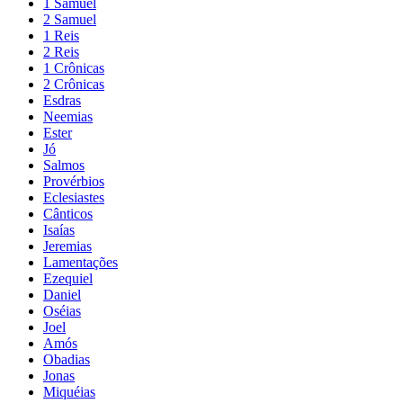
1 Samuel
2 Samuel
1 Reis
2 Reis
1 Crônicas
2 Crônicas
Esdras
Neemias
Ester
Jó
Salmos
Provérbios
Eclesiastes
Cânticos
Isaías
Jeremias
Lamentações
Ezequiel
Daniel
Oséias
Joel
Amós
Obadias
Jonas
Miquéias