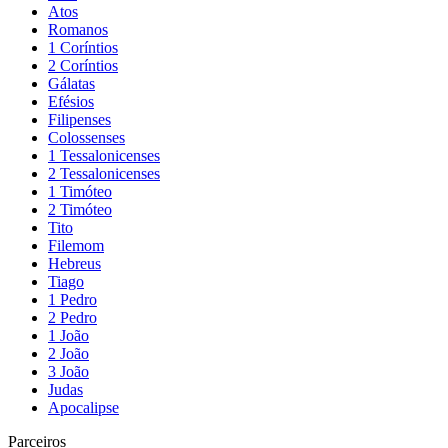
Atos
Romanos
1 Coríntios
2 Coríntios
Gálatas
Efésios
Filipenses
Colossenses
1 Tessalonicenses
2 Tessalonicenses
1 Timóteo
2 Timóteo
Tito
Filemom
Hebreus
Tiago
1 Pedro
2 Pedro
1 João
2 João
3 João
Judas
Apocalipse
Parceiros