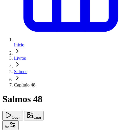
Início
Livros
Salmos
Capítulo 48
Salmos 48
Ouvir
Criar
Aa