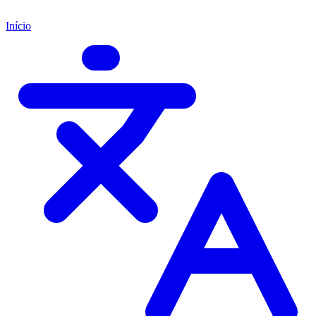
Início