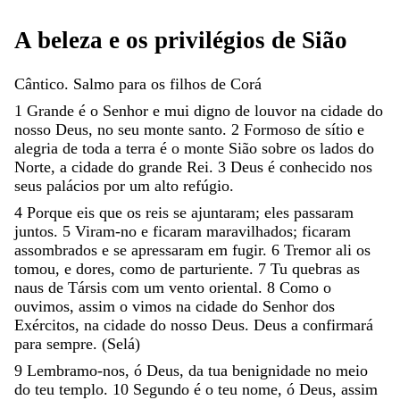
A
beleza
e
os
privilégios
de
Sião
Cântico
.
Salmo
para
os
filhos
de
Corá
1
Grande
é
o
Senhor
e
mui
digno
de
louvor
na
cidade
do
nosso
Deus
,
no
seu
monte
santo
.
2
Formoso
de
sítio
e
alegria
de
toda
a
terra
é
o
monte
Sião
sobre
os
lados
do
Norte
,
a
cidade
do
grande
Rei
.
3
Deus
é
conhecido
nos
seus
palácios
por
um
alto
refúgio
.
4
Porque
eis
que
os
reis
se
ajuntaram
;
eles
passaram
juntos
.
5
Viram-
no
e
ficaram
maravilhados
;
ficaram
assombrados
e
se
apressaram
em
fugir
.
6
Tremor
ali
os
tomou
,
e
dores
,
como
de
parturiente
.
7
Tu
quebras
as
naus
de
Társis
com
um
vento
oriental
.
8
Como
o
ouvimos
,
assim
o
vimos
na
cidade
do
Senhor
dos
Exércitos
,
na
cidade
do
nosso
Deus
.
Deus
a
confirmará
para
sempre
.
(
Selá
)
9
Lembramo-nos
,
ó
Deus
,
da
tua
benignidade
no
meio
do
teu
templo
.
10
Segundo
é
o
teu
nome
,
ó
Deus
,
assim