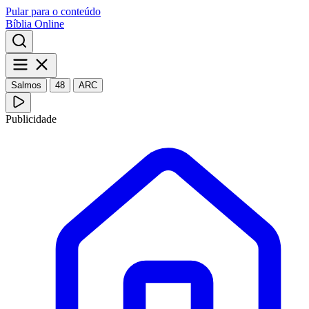
Pular para o conteúdo
Bíblia Online
Salmos
48
ARC
Publicidade