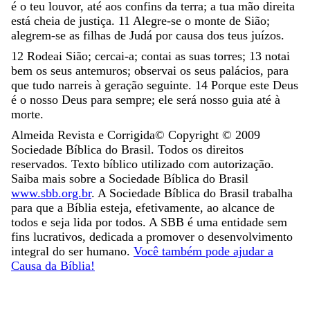
é
o
teu
louvor
,
até
aos
confins
da
terra
;
a
tua
mão
direita
está
cheia
de
justiça
.
11
Alegre-se
o
monte
de
Sião
;
alegrem-se
as
filhas
de
Judá
por
causa
dos
teus
juízos
.
12
Rodeai
Sião
;
cercai-a
;
contai
as
suas
torres
;
13
notai
bem
os
seus
antemuros
;
observai
os
seus
palácios
,
para
que
tudo
narreis
à
geração
seguinte
.
14
Porque
este
Deus
é
o
nosso
Deus
para
sempre
;
ele
será
nosso
guia
até
à
morte
.
Almeida Revista e Corrigida
© Copyright ©
2009
Sociedade Bíblica do Brasil. Todos os direitos
reservados. Texto bíblico utilizado com autorização.
Saiba mais sobre a Sociedade Bíblica do Brasil
www.sbb.org.br
. A Sociedade Bíblica do Brasil trabalha
para que a Bíblia esteja, efetivamente, ao alcance de
todos e seja lida por todos. A SBB é uma entidade sem
fins lucrativos, dedicada a promover o desenvolvimento
integral do ser humano.
Você também pode ajudar a
Causa da Bíblia!