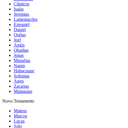
Cânticos
Isaías
Jeremias
Lamentações
Ezequiel
Daniel
Oséias
Joel
Amós
Obadias
Jonas
Miquéias
Naum
Habacuque
Sofonias
Ageu
Zacarias
Malaquias
Novo Testamento
Mateus
Marcos
Lucas
João