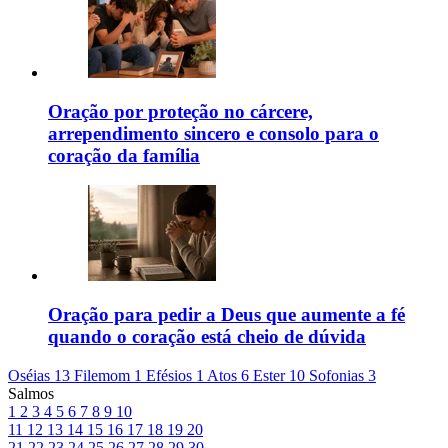
Oração por proteção no cárcere,
arrependimento sincero e consolo para o
coração da família
Oração para pedir a Deus que aumente a fé
quando o coração está cheio de dúvida
Oséias 13
Filemom 1
Efésios 1
Atos 6
Ester 10
Sofonias 3
Salmos
1
2
3
4
5
6
7
8
9
10
11
12
13
14
15
16
17
18
19
20
21
22
23
24
25
26
27
28
29
30