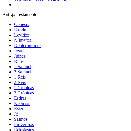
Antigo Testamento
Gênesis
Êxodo
Levítico
Números
Deuteronômio
Josué
Juízes
Rute
1 Samuel
2 Samuel
1 Reis
2 Reis
1 Crônicas
2 Crônicas
Esdras
Neemias
Ester
Jó
Salmos
Provérbios
Eclesiastes