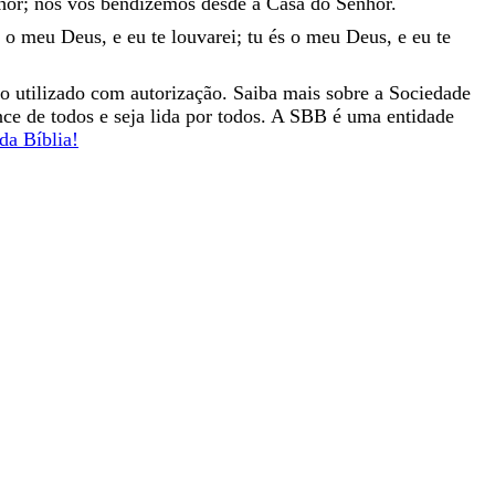
hor
;
nós
vos
bendizemos
desde
a
Casa
do
Senhor
.
o
meu
Deus
,
e
eu
te
louvarei
;
tu
és
o
meu
Deus
,
e
eu
te
co utilizado com autorização. Saiba mais sobre a Sociedade
ance de todos e seja lida por todos. A SBB é uma entidade
da Bíblia!