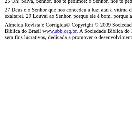
25
Oh
!
Salva
,
Senhor
,
nós
te
pedimos
;
ó
Senhor
,
nós
te
pe
27
Deus
é
o
Senhor
que
nos
concedeu
a
luz
;
atai
a
vítima
exaltarei
.
29
Louvai
ao
Senhor
,
porque
ele
é
bom
,
porque
Almeida Revista e Corrigida
© Copyright ©
2009
Sociedade
Bíblica do Brasil
www.sbb.org.br
. A Sociedade Bíblica do 
sem fins lucrativos, dedicada a promover o desenvolviment