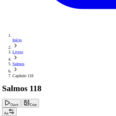
Início
Livros
Salmos
Capítulo 118
Salmos 118
Ouvir
Criar
Aa