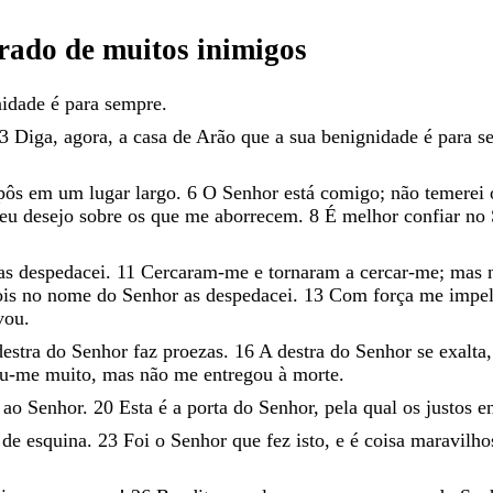
vrado
de
muitos
inimigos
nidade
é
para
sempre
.
3
Diga
,
agora
,
a
casa
de
Arão
que
a
sua
benignidade
é
para
s
pôs
em
um
lugar
largo
.
6
O
Senhor
está
comigo
;
não
temerei
eu
desejo
sobre
os
que
me
aborrecem
.
8
É
melhor
confiar
no
as
despedacei
.
11
Cercaram-me
e
tornaram
a
cercar-me
;
mas
ois
no
nome
do
Senhor
as
despedacei
.
13
Com
força
me
impel
vou
.
destra
do
Senhor
faz
proezas
.
16
A
destra
do
Senhor
se
exalta
ou-me
muito
,
mas
não
me
entregou
à
morte
.
i
ao
Senhor
.
20
Esta
é
a
porta
do
Senhor
,
pela
qual
os
justos
e
a
de
esquina
.
23
Foi
o
Senhor
que
fez
isto
,
e
é
coisa
maravilh