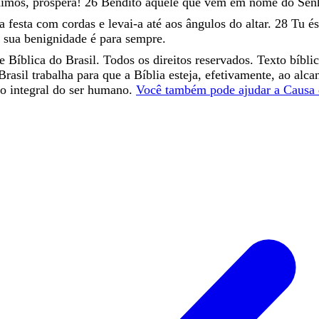
dimos
,
prospera
!
26
Bendito
aquele
que
vem
em
nome
do
Sen
da
festa
com
cordas
e
levai-a
até
aos
ângulos
do
altar
.
28
Tu
és
a
sua
benignidade
é
para
sempre
.
 Bíblica do Brasil. Todos os direitos reservados. Texto bíbli
Brasil trabalha para que a Bíblia esteja, efetivamente, ao alc
o integral do ser humano.
Você também pode ajudar a Causa 