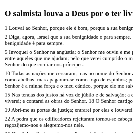
O
salmista
louva
a
Deus
por
o
ter
li
1
Louvai
ao
Senhor
,
porque
ele
é
bom
,
porque
a
sua
benig
2
Diga
,
agora
,
Israel
que
a
sua
benignidade
é
para
sempre
.
benignidade
é
para
sempre
.
5
Invoquei
o
Senhor
na
angústia
;
o
Senhor
me
ouviu
e
me
entre
aqueles
que
me
ajudam
;
pelo
que
verei
cumprido
o
m
Senhor
do
que
confiar
nos
príncipes
.
10
Todas
as
nações
me
cercaram
,
mas
no
nome
do
Senhor
como
abelhas
,
mas
apagaram-se
como
fogo
de
espinhos
;
p
Senhor
é
a
minha
força
e
o
meu
cântico
,
porque
ele
me
sal
15
Nas
tendas
dos
justos
há
voz
de
júbilo
e
de
salvação
;
a
viverei
;
e
contarei
as
obras
do
Senhor
.
18
O
Senhor
castig
19
Abri-me
as
portas
da
justiça
;
entrarei
por
elas
e
louvare
22
A
pedra
que
os
edificadores
rejeitaram
tornou-se
cabeç
regozijemo-nos
e
alegremo-nos
nele
.