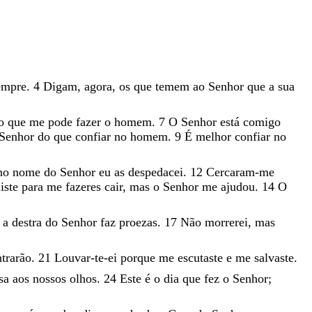
empre
.
4
Digam
,
agora
,
os
que
temem
ao
Senhor
que
a
sua
o
que
me
pode
fazer
o
homem
.
7
O
Senhor
está
comigo
Senhor
do
que
confiar
no
homem
.
9
É
melhor
confiar
no
no
nome
do
Senhor
eu
as
despedacei
.
12
Cercaram-me
iste
para
me
fazeres
cair
,
mas
o
Senhor
me
ajudou
.
14
O
,
a
destra
do
Senhor
faz
proezas
.
17
Não
morrerei
,
mas
ntrarão
.
21
Louvar-te-ei
porque
me
escutaste
e
me
salvaste
.
osa
aos
nossos
olhos
.
24
Este
é
o
dia
que
fez
o
Senhor
;