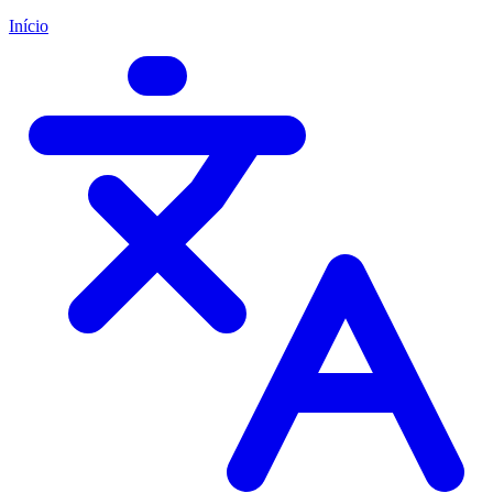
Início