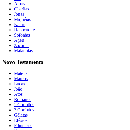
Amós
Obadias
Jonas
Miquéias
Naum
Habacuque
Sofonias
Ageu
Zacarias
Malaquias
Novo Testamento
Mateus
Marcos
Lucas
João
Atos
Romanos
1 Coríntios
2 Coríntios
Gálatas
Efésios
Filipenses