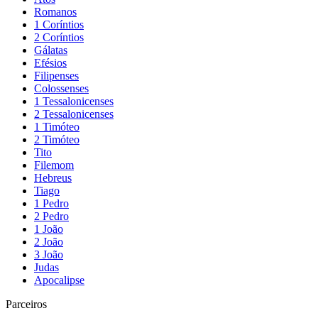
Romanos
1 Coríntios
2 Coríntios
Gálatas
Efésios
Filipenses
Colossenses
1 Tessalonicenses
2 Tessalonicenses
1 Timóteo
2 Timóteo
Tito
Filemom
Hebreus
Tiago
1 Pedro
2 Pedro
1 João
2 João
3 João
Judas
Apocalipse
Parceiros