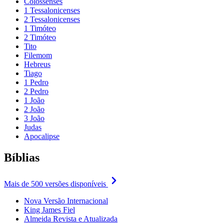
Colossenses
1 Tessalonicenses
2 Tessalonicenses
1 Timóteo
2 Timóteo
Tito
Filemom
Hebreus
Tiago
1 Pedro
2 Pedro
1 João
2 João
3 João
Judas
Apocalipse
Bíblias
Mais de 500 versões disponíveis
Nova Versão Internacional
King James Fiel
Almeida Revista e Atualizada