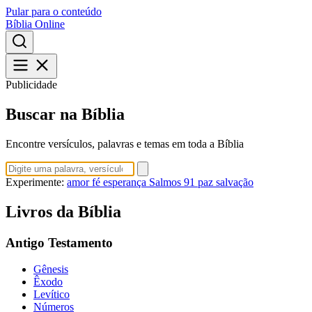
Pular para o conteúdo
Bíblia Online
Publicidade
Buscar na Bíblia
Encontre versículos, palavras e temas em toda a Bíblia
Experimente:
amor
fé
esperança
Salmos 91
paz
salvação
Livros da Bíblia
Antigo Testamento
Gênesis
Êxodo
Levítico
Números