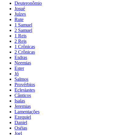
Deuteronômio
Josué
Juízes
Rute
1 Samuel
2 Samuel
1 Reis
2 Reis
1 Crônicas
2 Crônicas
Esdras
Neemias
Ester
Jó
Salmos
Provérbios
Eclesiastes
Cânticos
Isaías
Jeremias
Lamentações
Ezequiel
Daniel
Oséias
Joel