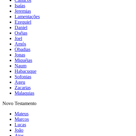
Cânticos
Isaías
Jeremias
Lamentações
Ezequiel
Daniel
Oséias
Joel
Amós
Obadias
Jonas
Miquéias
Naum
Habacuque
Sofonias
Ageu
Zacarias
Malaquias
Novo Testamento
Mateus
Marcos
Lucas
João
Atos