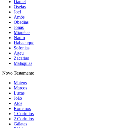
Daniel
Oséias
Joel
Amós
Obadias
Jonas
Miquéias
Naum
Habacuque
Sofonias
Ageu
Zacarias
Malaquias
Novo Testamento
Mateus
Marcos
Lucas
João
Atos
Romanos
1 Coríntios
2 Coríntios
Gálatas