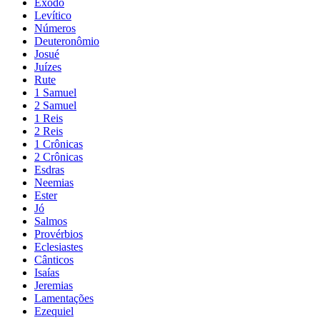
Êxodo
Levítico
Números
Deuteronômio
Josué
Juízes
Rute
1 Samuel
2 Samuel
1 Reis
2 Reis
1 Crônicas
2 Crônicas
Esdras
Neemias
Ester
Jó
Salmos
Provérbios
Eclesiastes
Cânticos
Isaías
Jeremias
Lamentações
Ezequiel