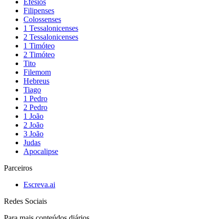
Efésios
Filipenses
Colossenses
1 Tessalonicenses
2 Tessalonicenses
1 Timóteo
2 Timóteo
Tito
Filemom
Hebreus
Tiago
1 Pedro
2 Pedro
1 João
2 João
3 João
Judas
Apocalipse
Parceiros
Escreva.ai
Redes Sociais
Para mais conteúdos diários,