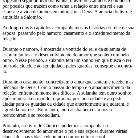
Vigésimo segundo livro da Bíblia, o livro de Cânticos é composto
por poesias que trazem como tema a relação entre um rei e sua
esposa e a vida de ambos em adoração a Deus. A autoria do livro é
atribuída a Salomão.
Ao longo dos 8 capítulos acompanhamos as histórias do rei e de sua
esposa, passando pelo namoro, casamento e o amadurecimento da
relação.
Durante o namoro, é mostrada a vontade do rei e da sulamita de
estarem juntos e o desenvolvimento do amor que sentem um pelo
outro. Nesse período, a sulamita tem um sonho em que busca o rei
por toda cidade e ao ser ajudada pelos guardas, consegue encontrá-
lo.
Durante o casamento, concretizam o amor que sentem e recebem as
bênçãos de Deus. Com o passar do tempo e o amadurecimento da
relação, enfrentam momentos difíceis. A sulamita tem outro sonho;
após repulsar seu marido, o procura por toda cidade e ao pedir
ajudar para os guardas da cidade que anteriormente a ajudaram, é
agredida por eles. Entretanto, tudo acaba bem e ambos se
reencontram e se reconciliam.
Portanto, no livro de Cânticos podemos acompanhar o
desenvolvimento do amor entre o rei e sua esposa durante várias
etapas de suas vidas, celebrando o amor entre o casal.