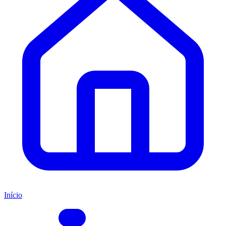
Início