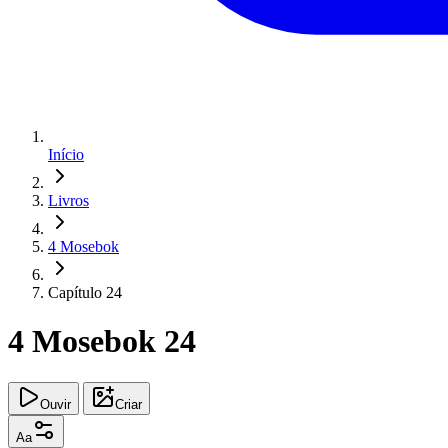
Início
Livros
4 Mosebok
Capítulo 24
4 Mosebok 24
Ouvir
Criar
Aa