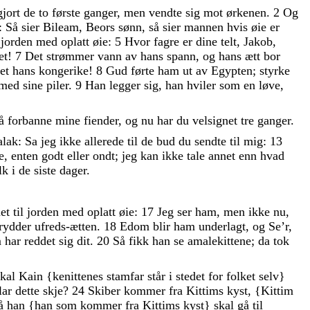
gjort
de
to
første
ganger
,
men
vendte
sig
mot
ørkenen
.
2
Og
:
Så
sier
Bileam
,
Beors
sønn
,
så
sier
mannen
hvis
øie
er
l
jorden
med
oplatt
øie
:
5
Hvor
fagre
er
dine
telt
,
Jakob
,
et
!
7
Det
strømmer
vann
av
hans
spann
,
og
hans
ætt
bor
iet
hans
kongerike
!
8
Gud
førte
ham
ut
av
Egypten
;
styrke
med
sine
piler
.
9
Han
legger
sig
,
han
hviler
som
en
løve
,
å
forbanne
mine
fiender
,
og
nu
har
du
velsignet
tre
ganger
.
alak
:
Sa
jeg
ikke
allerede
til
de
bud
du
sendte
til
mig
:
13
e
,
enten
godt
eller
ondt
;
jeg
kan
ikke
tale
annet
enn
hvad
lk
i
de
siste
dager
.
net
til
jorden
med
oplatt
øie
:
17
Jeg
ser
ham
,
men
ikke
nu
,
trydder
ufreds-ætten
.
18
Edom
blir
ham
underlagt
,
og
Se’r
,
m
har
reddet
sig
dit
.
20
Så
fikk
han
se
amalekittene
;
da
tok
skal
Kain
{
kenittenes
stamfar
står
i
stedet
for
folket
selv
}
lar
dette
skje
?
24
Skiber
kommer
fra
Kittims
kyst
,
{
Kittim
så
han
{
han
som
kommer
fra
Kittims
kyst
}
skal
gå
til