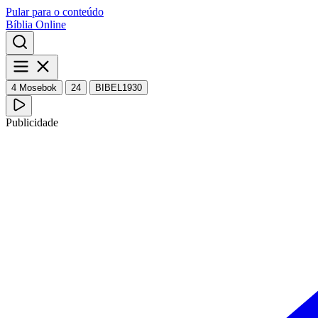
Pular para o conteúdo
Bíblia Online
4 Mosebok
24
BIBEL1930
Publicidade