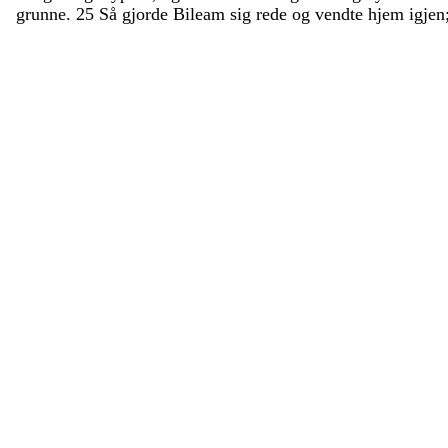
grunne
.
25
Så
gjorde
Bileam
sig
rede
og
vendte
hjem
igjen