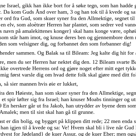
gne
Israel
,
gikk
han
ikke
bort
for
å
søke
tegn
,
som
han
hadde
r
.
Da
kom
Guds
Ånd
over
ham
,
3
og
han
tok
til
å
kvede
og
sa
er
ord
fra
Gud
,
som
skuer
syner
fra
den
Allmektige
,
segnet
ti
d
en
elv
,
som
aloètrær
Herren
har
plantet
,
som
sedrer
ved
vann
es
navn
på
amalekittenes
konger
}
skal
hans
konge
være
,
ophø
som
står
ham
imot
,
og
knuse
deres
ben
og
gjennembore
dem
den
som
velsigner
dig
,
og
forbannet
den
som
forbanner
dig
!
hender
sammen
.
Og
Balak
sa
til
Bileam
:
Jeg
kalte
dig
hit
for
re
,
men
du
ser
Herren
har
nektet
dig
den
.
12
Bileam
svarte
B
ikke
overtrede
Herrens
ord
og
gjøre
noget
efter
mitt
eget
tykk
a
mig
først
varsle
dig
om
hvad
dette
folk
skal
gjøre
med
ditt
fo
n
,
så
sier
mannen
hvis
øie
er
lukket
,
fra
den
Høieste
,
han
som
skuer
syner
fra
den
Allmektige
,
seg
,
et
spir
løfter
sig
fra
Israel
;
han
knuser
Moabs
tinninger
og
u
9
En
hersker
går
ut
fra
Jakob
,
han
utrydder
av
byene
dem
so
Amalek
;
men
til
sist
skal
han
gå
til
grunne
.
ast
er
din
bolig
,
og
bygget
på
klippen
ditt
rede
;
22
men
enda
k
han
igjen
til
å
kvede
og
sa
:
Ve
!
Hvem
skal
bli
i
live
når
Gud
rdvest
for
Jødeland
}
de
kuer
Assur
,
og
de
kuer
Eber
;
men
og