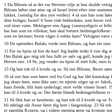
1
Da
Bileam
så
at
det
var
Herrens
vilje
at
han
skulde
velsi
Bileam
løftet
sine
øine
og
så
Israel
leiret
efter
sine
stamme
lukket
,
{
nemlig
for
den
ytre
verden
}
4
så
sier
han
som
hør
dine
boliger
,
Israel
!
6
Som
vide
bekkedaler
,
som
haver
ve
ved
store
vann
.
Mektigere
enn
Agag
{
sannsynligvis
et
fell
har
han
som
en
villokse
;
han
skal
fortære
hedningefolkene
som
en
løvinne
;
hvem
våger
å
vekke
ham
?
Velsignet
være
10
Da
optendtes
Balaks
vrede
mot
Bileam
,
og
han
slo
sine
11
Far
nu
hjem
så
fort
du
kan
!
Jeg
hadde
tenkt
å
vise
dig
æ
Om
Balak
gav
mig
sitt
hus
fullt
av
sølv
og
gull
,
kunde
jeg
Herren
sier
.
14
Se
,
jeg
vender
nu
hjem
til
mitt
folk
;
men
l
15
Og
han
tok
til
å
kvede
og
sa
:
Så
sier
Bileam
,
Beors
søn
16
så
sier
han
som
hører
ord
fra
Gud
og
har
fått
kunnskap
jeg
skuer
ham
,
men
ikke
nær
;
en
stjerne
stiger
op
av
Jakob
hans
fiende
,
blir
ham
underlagt
;
stort
velde
vinner
Israel
.
1
han
til
å
kvede
og
sa
:
Det
første
blandt
hedningefolkene
er
21
Så
fikk
han
se
kenittene
,
og
han
tok
til
å
kvede
og
sa
:
F
bli
ødelagt
når
Assur
fører
dig
bort
i
fangenskap
.
23
Så
to
er
egentlig
Kypern
,
og
i
videre
mening
øene
og
kystene
no