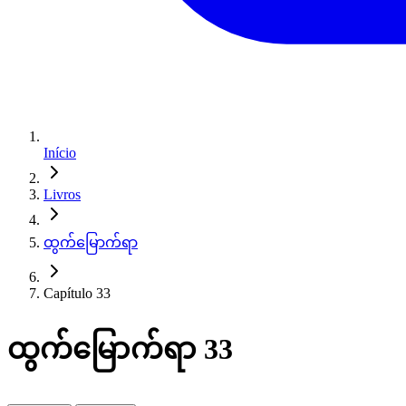
Início
Livros
ထွက်မြောက်ရာ
Capítulo 33
ထွက်မြောက်ရာ 33