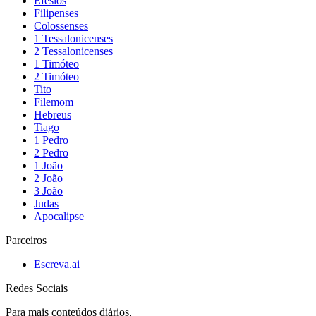
Efésios
Filipenses
Colossenses
1 Tessalonicenses
2 Tessalonicenses
1 Timóteo
2 Timóteo
Tito
Filemom
Hebreus
Tiago
1 Pedro
2 Pedro
1 João
2 João
3 João
Judas
Apocalipse
Parceiros
Escreva.ai
Redes Sociais
Para mais conteúdos diários,