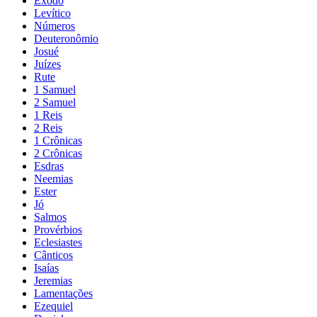
Êxodo
Levítico
Números
Deuteronômio
Josué
Juízes
Rute
1 Samuel
2 Samuel
1 Reis
2 Reis
1 Crônicas
2 Crônicas
Esdras
Neemias
Ester
Jó
Salmos
Provérbios
Eclesiastes
Cânticos
Isaías
Jeremias
Lamentações
Ezequiel