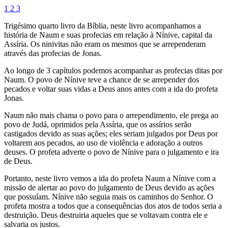
1
2
3
Trigésimo quarto livro da Bíblia, neste livro acompanhamos a
história de Naum e suas profecias em relação à Nínive, capital da
Assíria. Os ninivitas não eram os mesmos que se arrependeram
através das profecias de Jonas.
Ao longo de 3 capítulos podemos acompanhar as profecias ditas por
Naum. O povo de Nínive teve a chance de se arrepender dos
pecados e voltar suas vidas a Deus anos antes com a ida do profeta
Jonas.
Naum não mais chama o povo para o arrependimento, ele prega ao
povo de Judá, oprimidos pela Assíria, que os assírios serão
castigados devido as suas ações; eles seriam julgados por Deus por
voltarem aos pecados, ao uso de violência e adoração a outros
deuses. O profeta adverte o povo de Nínive para o julgamento e ira
de Deus.
Portanto, neste livro vemos a ida do profeta Naum a Nínive com a
missão de alertar ao povo do julgamento de Deus devido as ações
que possuíam. Nínive não seguia mais os caminhos do Senhor. O
profeta mostra a todos que a consequências dos atos de todos seria a
destruição. Deus destruiria aqueles que se voltavam contra ele e
salvaria os justos.