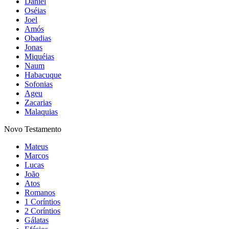
Daniel
Oséias
Joel
Amós
Obadias
Jonas
Miquéias
Naum
Habacuque
Sofonias
Ageu
Zacarias
Malaquias
Novo Testamento
Mateus
Marcos
Lucas
João
Atos
Romanos
1 Coríntios
2 Coríntios
Gálatas