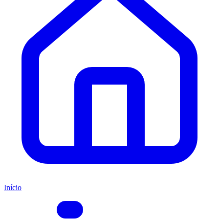
Início